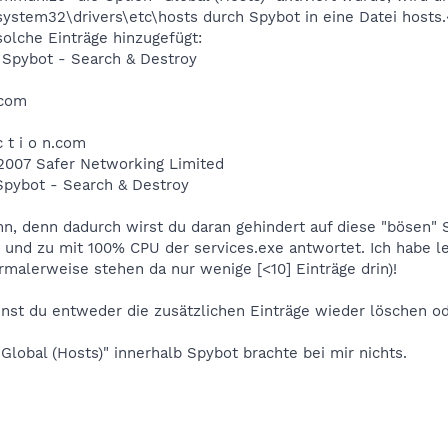
ystem32\drivers\etc\hosts durch Spybot in eine Datei hosts.
solche Einträge hinzugefügt:
y Spybot - Search & Destroy
.com
c t i o n.com
0-2007 Safer Networking Limited
 Spybot - Search & Destroy
n, denn dadurch wirst du daran gehindert auf diese "bösen" S
 und zu mit 100% CPU der services.exe antwortet. Ich habe l
ormalerweise stehen da nur wenige [<10] Einträge drin)!
nst du entweder die zusätzlichen Einträge wieder löschen o
Global (Hosts)" innerhalb Spybot brachte bei mir nichts.