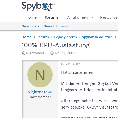
Home
Forums
What's new
Resource
New posts
Search forums
Home
Forums
Legacy nodes
Spybot in deutsch
100% CPU-Auslastung
T
S
Nightmare63
Nov 11, 2007
h
t
r
a
Nov 11, 2007
e
r
N
a
t
Hallo zusammen!
d
d
s
a
Mit der vorherigen Spybot Ver
t
t
langsam. Mit der der Installa
a
e
Nightmare63
r
New member
t
Allerdings habe ich wie zuvor
e
services.exe+0x85f7, aufgetret
r