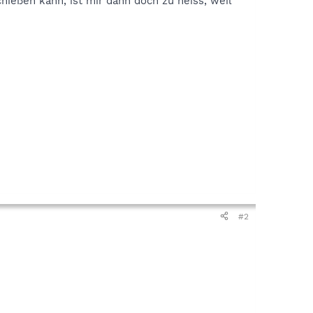
chießen kann, ist mir dann doch zu heiss, weil
#2