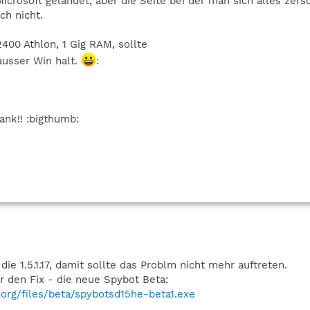
icrosoft gelandet, aber die Seite bei der man sich alles zers
ch nicht.
2400 Athlon, 1 Gig RAM, sollte
ausser Win halt.
:
ank!! :bigthumb:
ie 1.5.1.17, damit sollte das Problm nicht mehr auftreten.
r den Fix - die neue Spybot Beta:
org/files/beta/spybotsd15he-beta1.exe