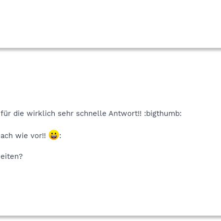
ür die wirklich sehr schnelle Antwort!! :bigthumb:
ach wie vor!!
:
eiten?