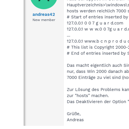
Hauptverzeichnis>\windows\s
hosts werden reichlich 7000 
andreas42
# Start of entries inserted b
New member
127.0.0.1 0 0 7 g u a r d.com
127.0.0.1 w w w.0 0 7g u a r d
...
127.0.0.1 www.b c n p r o d u 
# This list is Copyright 200
# End of entries inserted by
Das macht eigentlich auch Sin
nur, dass Win 2000 danach ab
7000 Einträge zu viel sind (n
Zur Lösung des Problems kan
zur "hosts" machen.
Das Deaktivieren der Option "
Grüße,
Andreas