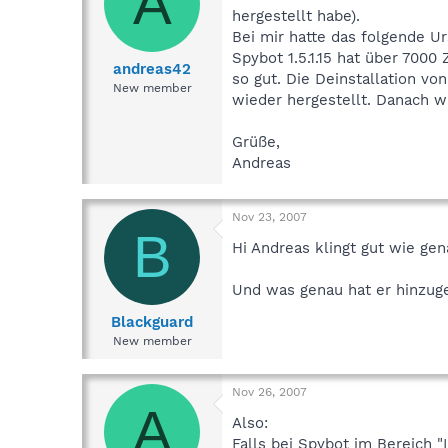
A
hergestellt habe).
Bei mir hatte das folgende U
Spybot 1.5.1.15 hat über 7000
andreas42
so gut. Die Deinstallation vo
New member
wieder hergestellt. Danach wa
Grüße,
Andreas
Nov 23, 2007
B
Hi Andreas klingt gut wie ge
Und was genau hat er hinzug
Blackguard
New member
Nov 26, 2007
A
Also:
Falls bei Spybot im Bereich "