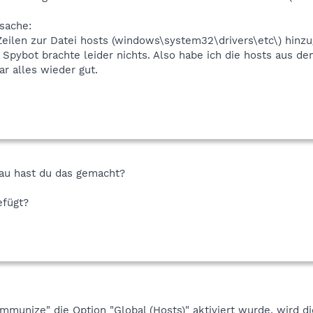
rsache:
 Zeilen zur Datei hosts (windows\system32\drivers\etc\) hinzu
n Spybot brachte leider nichts. Also habe ich die hosts aus de
r alles wieder gut.
nau hast du das gemacht?
efügt?
Immunize" die Option "Global (Hosts)" aktiviert wurde, wird 