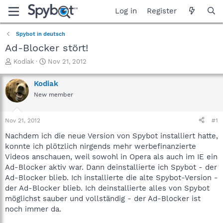
Log in
Register
Spybot in deutsch
Ad-Blocker stört!
T
S
Kodiak
Nov 21, 2012
h
t
r
a
Kodiak
e
r
New member
a
t
d
d
s
a
Nov 21, 2012
#1
t
t
a
e
Nachdem ich die neue Version von Spybot installiert hatte,
r
konnte ich plötzlich nirgends mehr werbefinanzierte
t
Videos anschauen, weil sowohl in Opera als auch im IE ein
e
Ad-Blocker aktiv war. Dann deinstallierte ich Spybot - der
r
Ad-Blocker blieb. Ich installierte die alte Spybot-Version -
der Ad-Blocker blieb. Ich deinstallierte alles von Spybot
möglichst sauber und vollständig - der Ad-Blocker ist
noch immer da.