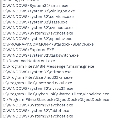
C:\WINDOWS\System32\smss.exe
C:\WINDOWS\system32\winlogon.exe
C:\WINDOWS\system32\services.exe
C:\WINDOWS\system32\lsass.exe
C:\WINDOWS\system32\svchost.exe
C:\WINDOWS\System32\svchost.exe
C:\WINDOWS\system32\spoolsv.exe
C:\PROGRA~1\COMMON~1\Stardock\SDMCP.exe
C:\WINDOWS\Explorer.EXE
C:\WINDOWS\system32\taskswitch.exe
D:\Downloads\utorrent.exe
C:\Program Files\MSN Messenger\msnmsgr.exe
C:\WINDOWS\system32\ctfmon.exe
C:\Program Files\Eset\nod32krn.exe
C:\Program Files\Eset\nod32kui.exe
C:\WINDOWS\system32\nvsvc32.exe
C:\Program Files\CyberLink\Shared Files\RichVideo.exe
D:\Program Files\Stardock\ObjectDock\ObjectDock.exe
C:\WINDOWS\System32\svchost.exe
C:\WINDOWS\system32\Tablet.exe
C:\WINDOWS\System32\svchost.exe