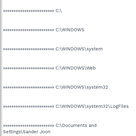
»»»»»»»»»»»»»»»»»»»»»»»» C:\
»»»»»»»»»»»»»»»»»»»»»»»» C:\WINDOWS
»»»»»»»»»»»»»»»»»»»»»»»» C:\WINDOWS\system
»»»»»»»»»»»»»»»»»»»»»»»» C:\WINDOWS\Web
»»»»»»»»»»»»»»»»»»»»»»»» C:\WINDOWS\system32
»»»»»»»»»»»»»»»»»»»»»»»» C:\WINDOWS\system32\LogFiles
»»»»»»»»»»»»»»»»»»»»»»»» C:\Documents and
Settings\Sander Joon