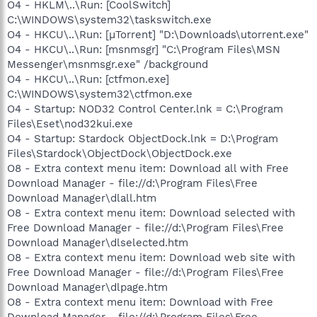
O4 - HKLM\..\Run: [CoolSwitch]
C:\WINDOWS\system32\taskswitch.exe
O4 - HKCU\..\Run: [µTorrent] "D:\Downloads\utorrent.exe"
O4 - HKCU\..\Run: [msnmsgr] "C:\Program Files\MSN
Messenger\msnmsgr.exe" /background
O4 - HKCU\..\Run: [ctfmon.exe]
C:\WINDOWS\system32\ctfmon.exe
O4 - Startup: NOD32 Control Center.lnk = C:\Program
Files\Eset\nod32kui.exe
O4 - Startup: Stardock ObjectDock.lnk = D:\Program
Files\Stardock\ObjectDock\ObjectDock.exe
O8 - Extra context menu item: Download all with Free
Download Manager - file://d:\Program Files\Free
Download Manager\dlall.htm
O8 - Extra context menu item: Download selected with
Free Download Manager - file://d:\Program Files\Free
Download Manager\dlselected.htm
O8 - Extra context menu item: Download web site with
Free Download Manager - file://d:\Program Files\Free
Download Manager\dlpage.htm
O8 - Extra context menu item: Download with Free
Download Manager - file://d:\Program Files\Free