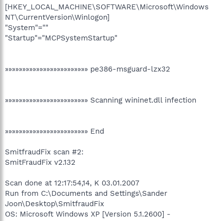
[HKEY_LOCAL_MACHINE\SOFTWARE\Microsoft\Windows
NT\CurrentVersion\Winlogon]
"System"=""
"Startup"="MCPSystemStartup"
»»»»»»»»»»»»»»»»»»»»»»»» pe386-msguard-lzx32
»»»»»»»»»»»»»»»»»»»»»»»» Scanning wininet.dll infection
»»»»»»»»»»»»»»»»»»»»»»»» End
SmitfraudFix scan #2:
SmitFraudFix v2.132
Scan done at 12:17:54,14, K 03.01.2007
Run from C:\Documents and Settings\Sander
Joon\Desktop\SmitfraudFix
OS: Microsoft Windows XP [Version 5.1.2600] -