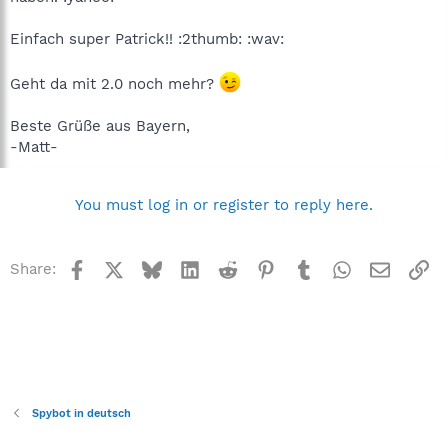
Einfach super Patrick!! :2thumb: :wav:
Geht da mit 2.0 noch mehr?
Beste Grüße aus Bayern,
-Matt-
You must log in or register to reply here.
Facebook
X
Bluesky
LinkedIn
Reddit
Pinterest
Tumblr
WhatsApp
Email
Li
Share:
Spybot in deutsch