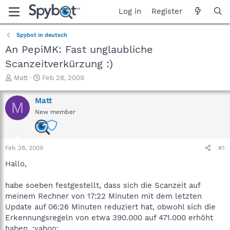
Log in
Register
Spybot in deutsch
An PepiMK: Fast unglaubliche
Scanzeitverkürzung :)
T
S
Matt
Feb 28, 2009
h
t
r
a
Matt
M
e
r
New member
a
t
d
d
s
a
t
t
Feb 28, 2009
#1
a
e
r
Hallo,
t
e
habe soeben festgestellt, dass sich die Scanzeit auf
r
meinem Rechner von 17:22 Minuten mit dem letzten
Update auf 06:26 Minuten reduziert hat, obwohl sich die
Erkennungsregeln von etwa 390.000 auf 471.000 erhöht
haben. :yahoo: