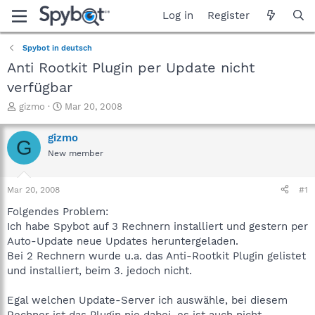
Log in
Register
Spybot in deutsch
Anti Rootkit Plugin per Update nicht
verfügbar
T
S
gizmo
Mar 20, 2008
h
t
r
a
gizmo
G
e
r
New member
a
t
d
d
s
a
Mar 20, 2008
#1
t
t
a
e
Folgendes Problem:
r
Ich habe Spybot auf 3 Rechnern installiert und gestern per
t
Auto-Update neue Updates heruntergeladen.
e
Bei 2 Rechnern wurde u.a. das Anti-Rootkit Plugin gelistet
r
und installiert, beim 3. jedoch nicht.
Egal welchen Update-Server ich auswähle, bei diesem
Rechner ist das Plugin nie dabei, es ist auch nicht