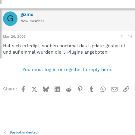
gizmo
G
New member
Mar 26, 2008
#4
Hat sich erledigt, soeben nochmal das Update gestartet
und auf einmal wurden die 3 Plugins angeboten.
You must log in or register to reply here.
Facebook
X
Bluesky
LinkedIn
Reddit
Pinterest
Tumblr
WhatsApp
Email
Li
Share:
Spybot in deutsch