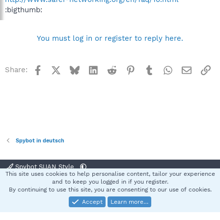
:bigthumb:
You must log in or register to reply here.
Facebook
X
Bluesky
LinkedIn
Reddit
Pinterest
Tumblr
WhatsApp
Email
Li
Share:
Spybot in deutsch
Spybot SUAN Style
This site uses cookies to help personalise content, tailor your experience
Contact us
Terms and rules
Privacy policy
Help
Home
R
and to keep you logged in if you register.
S
By continuing to use this site, you are consenting to our use of cookies.
S
Accept
Learn more…
®
Community platform by XenForo
© 2010-2025 XenForo Ltd.