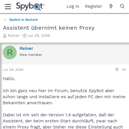
Log in
Register
Spybot in deutsch
Assistent übernimt keinen Proxy
T
S
Reiner
Jul 28, 2006
h
t
r
a
Reiner
R
e
r
New member
a
t
d
d
s
a
Jul 28, 2006
#1
t
t
a
e
Hallo,
r
t
ich bin ganz neu hier im Forum, benutze SpyBot aber
e
schon lange und installiere es auf jeden PC den mir meine
r
Bekannten anvertrauen.
Dabei ist mir seit der Version 1.4 aufgefallen, daß der
Assistent, der beim ersten Start durchläuft, zwar nach
einem Proxy fragt, aber bisher nie diese Einstellung auch