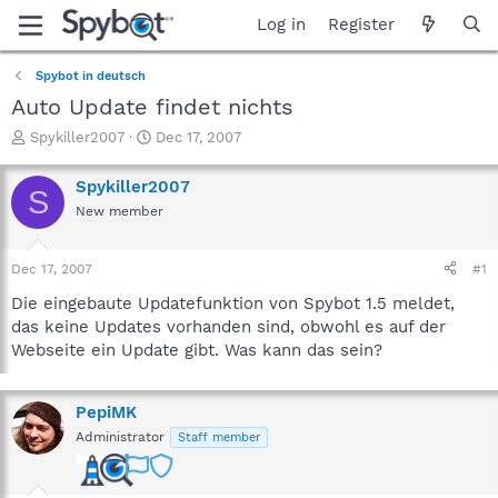
Log in
Register
Spybot in deutsch
Auto Update findet nichts
T
S
Spykiller2007
Dec 17, 2007
h
t
r
a
Spykiller2007
S
e
r
New member
a
t
d
d
s
a
Dec 17, 2007
#1
t
t
a
e
Die eingebaute Updatefunktion von Spybot 1.5 meldet,
r
das keine Updates vorhanden sind, obwohl es auf der
t
Webseite ein Update gibt. Was kann das sein?
e
r
PepiMK
Administrator
Staff member