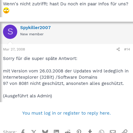
Wenn's nicht zutrifft: hast Du noch ein paar Infos für uns?
Spykiller2007
S
New member
Mar 27, 2008
#14
Sorry für die super späte Antwort:
mit Version vom 26.03.2008 der Updates wird ledeglich in
Internetexplorer (32Bit) /Software Domains
97 von 8081 nicht geschützt, ansonsten alles geschützt.
(Ausgeführt als Admin)
You must log in or register to reply here.
Facebook
X
Bluesky
LinkedIn
Reddit
Pinterest
Tumblr
WhatsApp
Email
Li
Share: