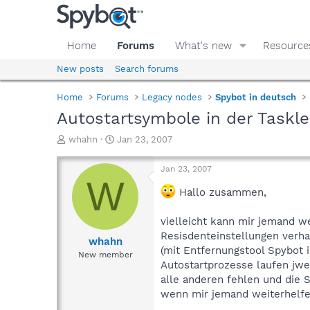
Home
Forums
What's new
Resource
New posts
Search forums
Home
Forums
Legacy nodes
Spybot in deutsch
Autostartsymbole in der Taskle
T
S
whahn
Jan 23, 2007
h
t
r
a
Jan 23, 2007
e
r
W
a
t
Hallo zusammen,
d
d
s
a
vielleicht kann mir jemand we
t
t
Resisdenteinstellungen verhac
a
e
whahn
(mit Entfernungstool Spybot 
r
New member
t
Autostartprozesse laufen jwe
e
alle anderen fehlen und die S
r
wenn mir jemand weiterhelfe