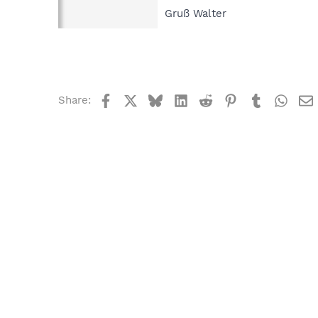
Gruß Walter
Facebook
X
Bluesky
LinkedIn
Reddit
Pinterest
Tumblr
What
Share: