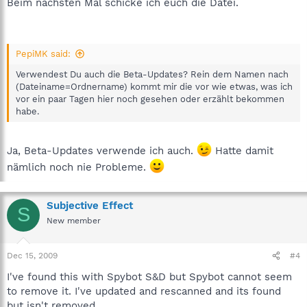
Beim nächsten Mal schicke ich euch die Datei.
PepiMK said:
Verwendest Du auch die Beta-Updates? Rein dem Namen nach
(Dateiname=Ordnername) kommt mir die vor wie etwas, was ich
vor ein paar Tagen hier noch gesehen oder erzählt bekommen
habe.
Ja, Beta-Updates verwende ich auch.
Hatte damit
nämlich noch nie Probleme.
Subjective Effect
S
New member
Dec 15, 2009
#4
I've found this with Spybot S&D but Spybot cannot seem
to remove it. I've updated and rescanned and its found
but isn't removed.