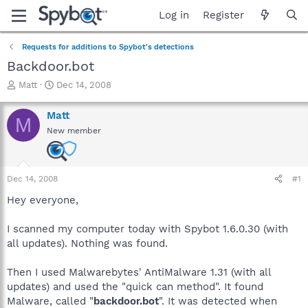
Log in
Register
Requests for additions to Spybot's detections
Backdoor.bot
T
S
Matt
Dec 14, 2008
h
t
r
a
Matt
M
e
r
New member
a
t
d
d
s
a
t
t
Dec 14, 2008
#1
a
e
r
Hey everyone,
t
e
I scanned my computer today with Spybot 1.6.0.30 (with
r
all updates). Nothing was found.
Then I used Malwarebytes' AntiMalware 1.31 (with all
updates) and used the "quick can method". It found
Malware, called "
backdoor.bot
". It was detected when