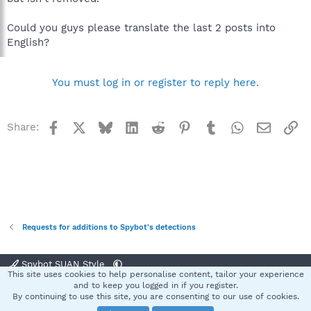
Could you guys please translate the last 2 posts into
English?
You must log in or register to reply here.
Facebook
X
Bluesky
LinkedIn
Reddit
Pinterest
Tumblr
WhatsApp
Email
Li
Share:
Requests for additions to Spybot's detections
Spybot SUAN Style
This site uses cookies to help personalise content, tailor your experience
Contact us
Terms and rules
Privacy policy
Help
Home
R
and to keep you logged in if you register.
S
By continuing to use this site, you are consenting to our use of cookies.
S