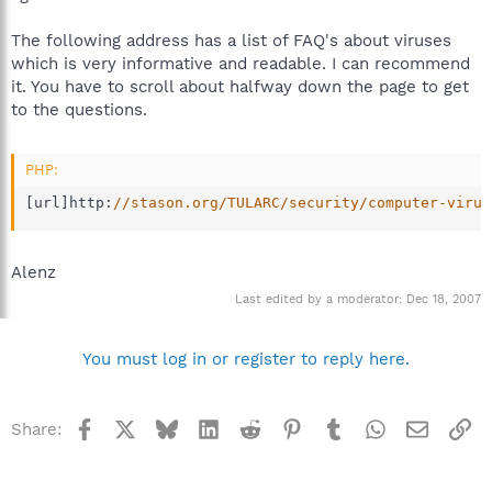
The following address has a list of FAQ's about viruses
which is very informative and readable. I can recommend
it. You have to scroll about halfway down the page to get
to the questions.
PHP:
[
url
]
http
:
//stason.org/TULARC/security/computer-virus
Alenz
Last edited by a moderator:
Dec 18, 2007
You must log in or register to reply here.
Facebook
X
Bluesky
LinkedIn
Reddit
Pinterest
Tumblr
WhatsApp
Email
Li
Share: