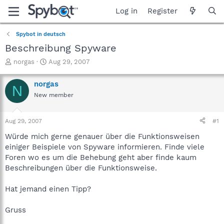
Log in
Register
Spybot in deutsch
Beschreibung Spyware
T
S
norgas
Aug 29, 2007
h
t
r
a
norgas
N
e
r
New member
a
t
d
d
s
a
Aug 29, 2007
#1
t
t
a
e
Würde mich gerne genauer über die Funktionsweisen
r
einiger Beispiele von Spyware informieren. Finde viele
t
Foren wo es um die Behebung geht aber finde kaum
e
Beschreibungen über die Funktionsweise.
r
Hat jemand einen Tipp?
Gruss