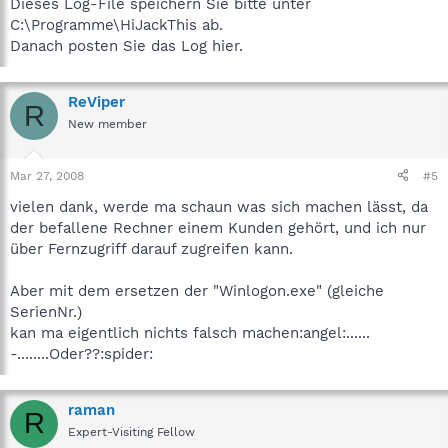
Dieses Log-File speichern Sie bitte unter
C:\Programme\HiJackThis ab.
Danach posten Sie das Log hier.
ReViper
R
New member
Mar 27, 2008
#5
vielen dank, werde ma schaun was sich machen lässt, da
der befallene Rechner einem Kunden gehört, und ich nur
über Fernzugriff darauf zugreifen kann.
Aber mit dem ersetzen der "Winlogon.exe" (gleiche
SerienNr.)
kan ma eigentlich nichts falsch machen:angel:......
-........Oder??:spider:
raman
R
Expert-Visiting Fellow