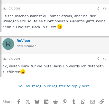
Mar 27, 2008
#6
Falsch machen kannst du immer etwas, aber bei der
Winlogon.exe sollte es funktionieren. Garantie gibts keine,
denn du weisst, Backup rulez!
ReViper
R
New member
Mar 27, 2008
#7
ok, vielen dank für die hilfe,Back-Up werde ich defenetiv
ausführen
You must log in or register to reply here.
Facebook
X
Bluesky
LinkedIn
Reddit
Pinterest
Tumblr
WhatsApp
Email
Li
Share: