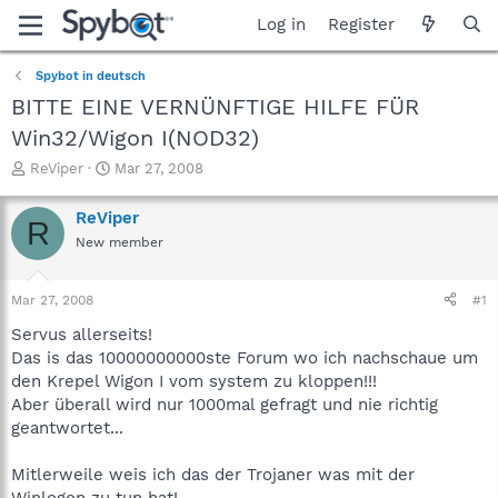
Log in
Register
Spybot in deutsch
BITTE EINE VERNÜNFTIGE HILFE FÜR
Win32/Wigon I(NOD32)
T
S
ReViper
Mar 27, 2008
h
t
r
a
ReViper
R
e
r
New member
a
t
d
d
s
a
Mar 27, 2008
#1
t
t
a
e
Servus allerseits!
r
Das is das 10000000000ste Forum wo ich nachschaue um
t
den Krepel Wigon I vom system zu kloppen!!!
e
Aber überall wird nur 1000mal gefragt und nie richtig
r
geantwortet...
Mitlerweile weis ich das der Trojaner was mit der
Winlogon zu tun hat!