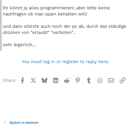
ihr könnt ja alles programmieren!..aber bitte keine
nachfragen ob man spam behalten will!
und dann stürzte auch noch der pc ab, durch das ständige
drücken von "erlaubt" "verboten"..
sehr ärgerlich...
You must log in or register to reply here.
Facebook
X
Bluesky
LinkedIn
Reddit
Pinterest
Tumblr
WhatsApp
Email
Li
Share:
Spybot in deutsch