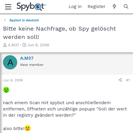
Log in
Register
Spybot in deutsch
Bitte keine Nachfrage, ob Spy gelöscht
werden soll!
T
S
A.M37
Jun 6, 2006
h
t
r
a
A.M37
A
e
r
New member
a
t
d
d
s
a
Jun 6, 2006
#1
t
t
a
e
r
t
nach einem Scan mit spybot und anschließendem
e
entfernen, öffneten sich unzählige popups "Soll der wert
r
in der registry geändert werden?"
also bitte!