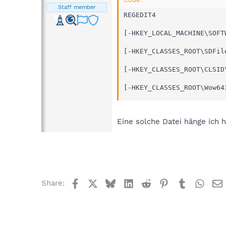
Staff member
REGEDIT4

[-HKEY_LOCAL_MACHINE\SOFT
[-HKEY_CLASSES_ROOT\SDFil
[-HKEY_CLASSES_ROOT\CLSID
[-HKEY_CLASSES_ROOT\Wow64
Eine solche Datei hänge ich 
Facebook
X
Bluesky
LinkedIn
Reddit
Pinterest
Tumblr
What
Share: