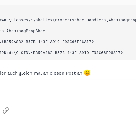
WARE\Classes\*\shellex\PropertySheetHandlers\AbominogProp
es.AbominogPropSheet]

\{B359A882-B57B-443F-A910-F93C66F26A17}]

32Node\CLSID\{B359A882-B57B-443F-A910-F93C66F26A17}]
hier auch gleich mal an diesen Post an
sApp
Email
Link