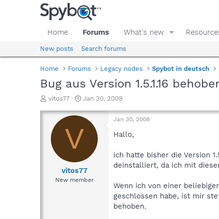
Home
Forums
What's new
Resource
New posts
Search forums
Home
Forums
Legacy nodes
Spybot in deutsch
Bug aus Version 1.5.1.16 behobe
T
S
vitos77
Jan 30, 2008
h
t
r
a
Jan 30, 2008
e
r
V
a
t
Hallo,
d
d
s
a
ich hatte bisher die Version 1
t
t
deinstalliert, da ich mit die
a
e
vitos77
r
New member
Wenn ich von einer beliebige
t
e
geschlossen habe, ist mir st
r
behoben.