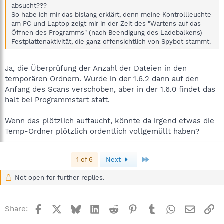
absucht???
So habe ich mir das bislang erklärt, denn meine Kontrollleuchte
am PC und Laptop zeigt mir in der Zeit des "Wartens auf das
Öffnen des Programms" (nach Beendigung des Ladebalkens)
Festplattenaktivität, die ganz offensichtlich von Spybot stammt.
Ja, die Überprüfung der Anzahl der Dateien in den
temporären Ordnern. Wurde in der 1.6.2 dann auf den
Anfang des Scans verschoben, aber in der 1.6.0 findet das
halt bei Programmstart statt.
Wenn das plötzlich auftaucht, könnte da irgend etwas die
Temp-Ordner plötzlich ordentlich vollgemüllt haben?
Last
1 of 6
Next
Not open for further replies.
Facebook
X
Bluesky
LinkedIn
Reddit
Pinterest
Tumblr
WhatsApp
Email
Li
Share: