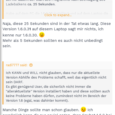
Ladebalkens
ca. 25 Sekunden
.
Habe auf dem PC die 1.6.0.30 installiert und auf dem Laptop die
Click to expand...
1.6.0.31.
Früher verlief der Start recht zügig und das Programm wurde
Naja, diese 25 Sekunden sind in der Tat etwas lang. Diese
nach ca. 4 Sekunden geöffnet.
Version 1.6.0.3
1
auf diesem Laptop sagt mir nichts, ich
kenne nur 1.6.0.30.
Mehr als 5 Sekunden sollten es auch nicht unbedingt
sein.
radi7777 said:
Ich KANN und WILL nicht glauben, dass nur die aktuellste
Version Abhilfe des Problems schafft, weil das eigentlich nicht
sein DARF.
Es gibt genügend User, die sicherlich nicht immer die
"alleraktuellste" Version installiert haben und diese sollten auch
keine Probleme haben dürfen, zumindest nicht im Bereich der
Version 1.6 (egal, was dahinter kommt).
Manche Dinge sollte man schon glauben.
Ich