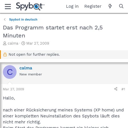
Log in
Register
Spybot in deutsch
Das Programm startet erst nach 2,5
Minuten
T
S
calma
Mar 27, 2009
h
t
r
a
Not open for further replies.
e
r
a
t
calma
d
d
C
s
a
New member
t
t
a
e
Mar 27, 2009
#1
r
t
Hallo,
e
r
nach einer Rücksicherung meines Systems (XP home) und
einer kompletten Neuinstallation des Spybots läuft dies
nicht mehr richtig.
Beim Start des Programms kommt ein kleiner sich