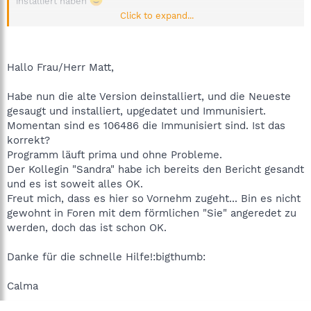
installiert haben
Click to expand...
Sobald Spybot heruntergeladen ist, empfehle ich Ihnen eine
komplette Deinstallation
von Spybot 1.4. Anschließend starten
Sie ihren Rechner neu und installieren daraufhin Spybot 1.6.2.
Hallo Frau/Herr Matt,
Habe nun die alte Version deinstalliert, und die Neueste
Wenn Sie damit fertig sind, updaten Sie Spybot, starten einen
gesaugt und installiert, upgedatet und Immunisiert.
Suchlauf und erstellen einen Spybot-Systembericht, so wie
Momentan sind es 106486 die Immunisiert sind. Ist das
Markus es beschrieben hat.
korrekt?
Programm läuft prima und ohne Probleme.
Für weitere Fragen stehen wir Ihnen gerne zur Hilfe bereit.
Der Kollegin "Sandra" habe ich bereits den Bericht gesandt
und es ist soweit alles OK.
Freut mich, dass es hier so Vornehm zugeht... Bin es nicht
gewohnt in Foren mit dem förmlichen "Sie" angeredet zu
werden, doch das ist schon OK.
Danke für die schnelle Hilfe!:bigthumb:
Calma