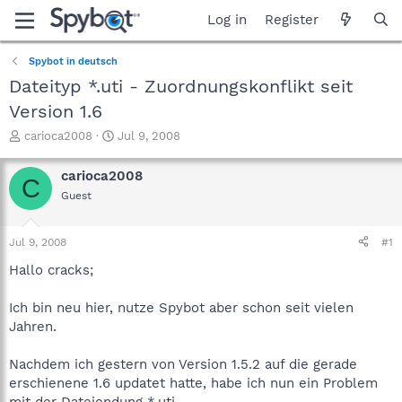
Log in
Register
Spybot in deutsch
Dateityp *.uti - Zuordnungskonflikt seit
Version 1.6
T
S
carioca2008
Jul 9, 2008
h
t
r
a
carioca2008
C
e
r
Guest
a
t
d
d
s
a
Jul 9, 2008
#1
t
t
a
e
Hallo cracks;
r
t
Ich bin neu hier, nutze Spybot aber schon seit vielen
e
Jahren.
r
Nachdem ich gestern von Version 1.5.2 auf die gerade
erschienene 1.6 updatet hatte, habe ich nun ein Problem
mit der Dateiendung *.uti