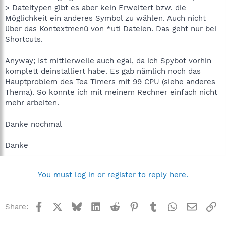
--> eventuell ist ein Neustart nötig
> Dateitypen gibt es aber kein Erweitert bzw. die
Möglichkeit ein anderes Symbol zu wählen. Auch nicht
Bei Problemen nochmal melden
über das Kontextmenü von *uti Dateien. Das geht nur bei
Shortcuts.
Copyright bei mir selbst!
Verklagen könnt ihr die anderen.
Anyway; Ist mittlerweile auch egal, da ich Spybot vorhin
komplett deinstalliert habe. Es gab nämlich noch das
Hauptproblem des Tea Timers mit 99 CPU (siehe anderes
Thema). So konnte ich mit meinem Rechner einfach nicht
mehr arbeiten.
Danke nochmal
Danke
You must log in or register to reply here.
Facebook
X
Bluesky
LinkedIn
Reddit
Pinterest
Tumblr
WhatsApp
Email
Li
Share: