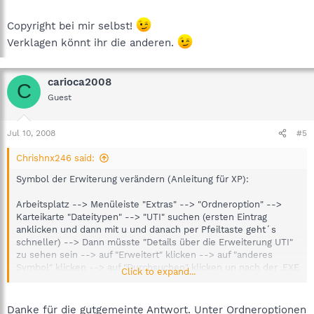
Copyright bei mir selbst!
Verklagen könnt ihr die anderen.
carioca2008
C
Guest
Jul 10, 2008
#5
Chrishnx246 said:
Symbol der Erwiterung verändern (Anleitung für XP):
Arbeitsplatz --> Menüleiste "Extras" --> "Ordneroption" -->
Karteikarte "Dateitypen" --> "UTI" suchen (ersten Eintrag
anklicken und dann mit u und danach per Pfeiltaste geht´s
schneller) --> Dann müsste "Details über die Erweiterung UTI"
zu sehen sein --> auf "Erweitert" klicken --> auf "anderes
Symbol" klicken --> auf "Durchsuchen" klicken un nach der .EXE
Click to expand...
datei deiner Hauptanwendung suchen falls dies nicht
funktioniert die .ICO Datei suchen --> Öffnen --> Symbol aus
der Liste auswählen --> mit OK alles bestätigen
Danke für die gutgemeinte Antwort. Unter Ordneroptionen