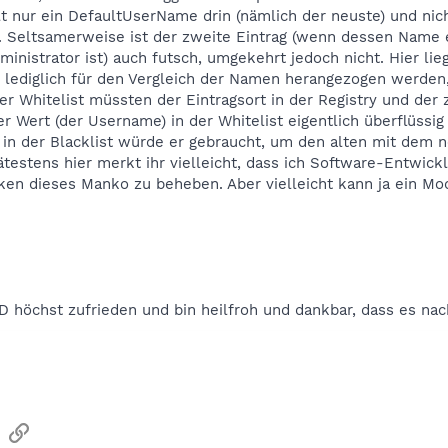
lt nur ein DefaultUserName drin (nämlich der neuste) und nich
 Seltsamerweise ist der zweite Eintrag (wenn dessen Name e
inistrator ist) auch futsch, umgekehrt jedoch nicht. Hier li
 lediglich für den Vergleich der Namen herangezogen werde
 der Whitelist müssten der Eintragsort in der Registry und der
 Wert (der Username) in der Whitelist eigentlich überflüssig is
 in der Blacklist würde er gebraucht, um den alten mit dem 
testens hier merkt ihr vielleicht, dass ich Software-Entwick
cken dieses Manko zu beheben. Aber vielleicht kann ja ein M
D höchst zufrieden und bin heilfroh und dankbar, dass es nac
sApp
Email
Link