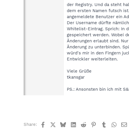
der Registry. Und da steht ha
dem ersten Namen futsch ist.
angemeldete Benutzer ein Adm
Der Username dürfte nämlich
Whitelist-Eintrag. Sprich: In
gespeichert werden. Wobei der
Änderungen erlaubt sind. Nur
Änderung zu unterbinden. Spä
würd's mir in den Fingern ju
Entwickler weiterleiten.
Viele Grüße
tkansgar
PS.: Ansonsten bin ich mit S&
Facebook
X
Bluesky
LinkedIn
Reddit
Pinterest
Tumblr
What
Share: