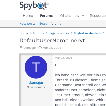
Home
Forums
What's new
Resource
New posts
Search forums
Home
Forums
Legacy nodes
Spybot in deutsch
DefaultUserName nervt
T
S
tkansgar
Mar 31, 2008
h
t
r
a
Mar 31, 2008
e
r
T
a
t
Hi,
d
d
s
a
ich habe nach wie vor ein Pr
t
t
Threads zu diesem Thema geles
a
e
tkansgar
Username Bestandteil des Whi
r
New member
anderer User anmeldet, nicht
t
e
TeaTimer erneut, obwohl ein 
r
uns halt einen zweiten Whitel
tatsächlich auf. Das hilft ab