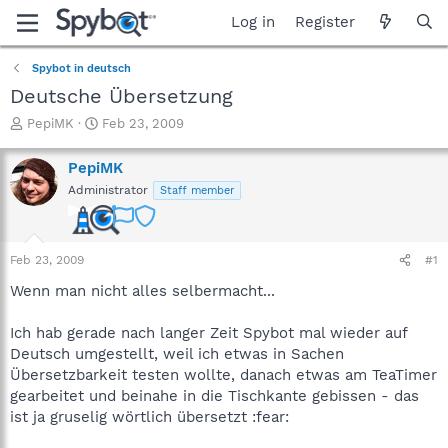
Log in
Register
Spybot in deutsch
Deutsche Übersetzung
T
S
PepiMK
Feb 23, 2009
h
t
r
a
PepiMK
e
r
Administrator
Staff member
a
t
d
d
s
a
t
t
Feb 23, 2009
#1
a
e
r
Wenn man nicht alles selbermacht...
t
e
Ich hab gerade nach langer Zeit Spybot mal wieder auf
r
Deutsch umgestellt, weil ich etwas in Sachen
Übersetzbarkeit testen wollte, danach etwas am TeaTimer
gearbeitet und beinahe in die Tischkante gebissen - das
ist ja gruselig wörtlich übersetzt :fear: