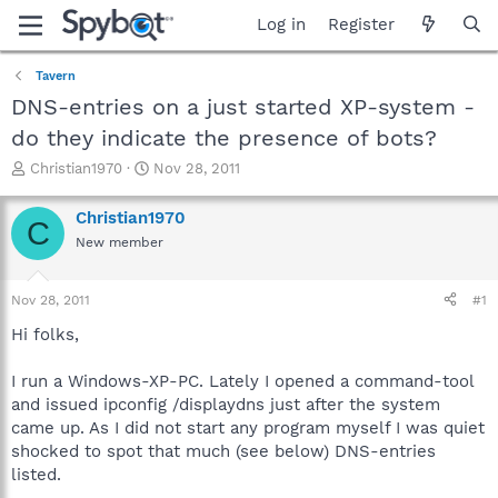
Log in
Register
Tavern
DNS-entries on a just started XP-system -
do they indicate the presence of bots?
T
S
Christian1970
Nov 28, 2011
h
t
r
a
Christian1970
C
e
r
New member
a
t
d
d
s
a
Nov 28, 2011
#1
t
t
a
e
Hi folks,
r
t
I run a Windows-XP-PC. Lately I opened a command-tool
e
and issued ipconfig /displaydns just after the system
r
came up. As I did not start any program myself I was quiet
shocked to spot that much (see below) DNS-entries
listed.