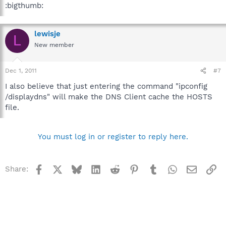
:bigthumb:
lewisje
L
New member
Dec 1, 2011
#7
I also believe that just entering the command "ipconfig
/displaydns" will make the DNS Client cache the HOSTS
file.
You must log in or register to reply here.
Facebook
X
Bluesky
LinkedIn
Reddit
Pinterest
Tumblr
WhatsApp
Email
Li
Share: