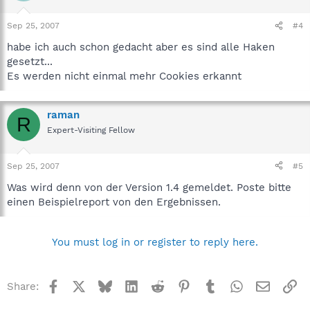
Sep 25, 2007
#4
habe ich auch schon gedacht aber es sind alle Haken
gesetzt...
Es werden nicht einmal mehr Cookies erkannt
raman
R
Expert-Visiting Fellow
Sep 25, 2007
#5
Was wird denn von der Version 1.4 gemeldet. Poste bitte
einen Beispielreport von den Ergebnissen.
You must log in or register to reply here.
Facebook
X
Bluesky
LinkedIn
Reddit
Pinterest
Tumblr
WhatsApp
Email
Li
Share: