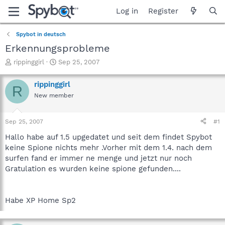
Log in
Register
Spybot in deutsch
Erkennungsprobleme
T
S
rippinggirl
Sep 25, 2007
h
t
r
a
rippinggirl
R
e
r
New member
a
t
d
d
s
a
Sep 25, 2007
#1
t
t
a
e
Hallo habe auf 1.5 upgedatet und seit dem findet Spybot
r
keine Spione nichts mehr .Vorher mit dem 1.4. nach dem
t
surfen fand er immer ne menge und jetzt nur noch
e
Gratulation es wurden keine spione gefunden....
r
Habe XP Home Sp2