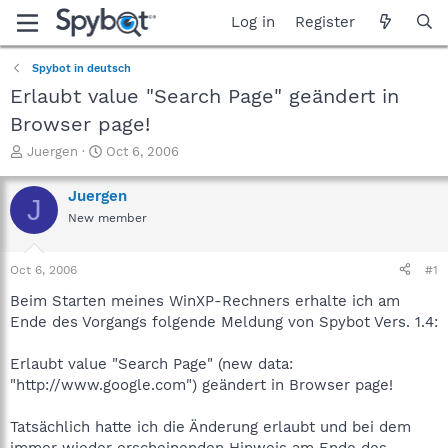
Log in
Register
Spybot in deutsch
Erlaubt value "Search Page" geändert in
Browser page!
T
S
Juergen
Oct 6, 2006
h
t
r
a
Juergen
J
e
r
New member
a
t
d
d
s
a
Oct 6, 2006
#1
t
t
a
e
Beim Starten meines WinXP-Rechners erhalte ich am
r
Ende des Vorgangs folgende Meldung von Spybot Vers. 1.4:
t
e
Erlaubt value "Search Page" (new data:
r
"http://www.google.com") geändert in Browser page!
Tatsächlich hatte ich die Änderung erlaubt und bei dem
immer wieder erscheinenden Hinweis am Ende des