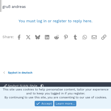
gruß andreas
You must log in or register to reply here.
Facebook
X
Bluesky
LinkedIn
Reddit
Pinterest
Tumblr
WhatsApp
Email
Li
Share:
Spybot in deutsch
Spybot SUAN Style
This site uses cookies to help personalise content, tailor your experience
Contact us
Terms and rules
Privacy policy
Help
Home
R
and to keep you logged in if you register.
S
By continuing to use this site, you are consenting to our use of cookies.
S
Accept
Learn more…
®
Community platform by XenForo
© 2010-2025 XenForo Ltd.