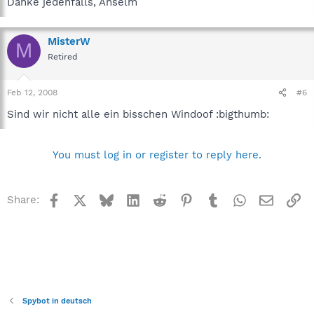
Danke jedenfalls, Anselm
MisterW
M
Retired
Feb 12, 2008
#6
Sind wir nicht alle ein bisschen Windoof :bigthumb:
You must log in or register to reply here.
Facebook
X
Bluesky
LinkedIn
Reddit
Pinterest
Tumblr
WhatsApp
Email
Li
Share:
Spybot in deutsch