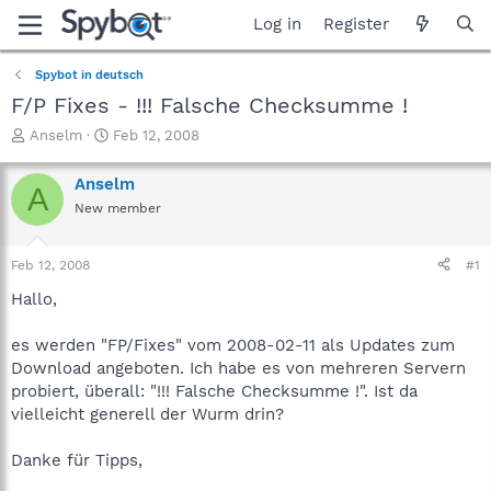
Log in
Register
Spybot in deutsch
F/P Fixes - !!! Falsche Checksumme !
T
S
Anselm
Feb 12, 2008
h
t
r
a
Anselm
A
e
r
New member
a
t
d
d
s
a
Feb 12, 2008
#1
t
t
a
e
Hallo,
r
t
es werden "FP/Fixes" vom 2008-02-11 als Updates zum
e
Download angeboten. Ich habe es von mehreren Servern
r
probiert, überall: "!!! Falsche Checksumme !". Ist da
vielleicht generell der Wurm drin?
Danke für Tipps,