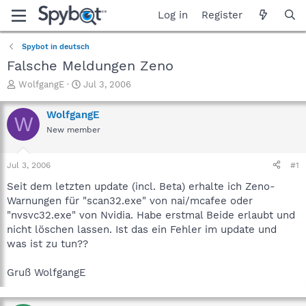
Log in
Register
Spybot in deutsch
Falsche Meldungen Zeno
T
S
WolfgangE
Jul 3, 2006
h
t
r
a
WolfgangE
W
e
r
New member
a
t
d
d
s
a
Jul 3, 2006
#1
t
t
a
e
Seit dem letzten update (incl. Beta) erhalte ich Zeno-
r
Warnungen für "scan32.exe" von nai/mcafee oder
t
"nvsvc32.exe" von Nvidia. Habe erstmal Beide erlaubt und
e
nicht löschen lassen. Ist das ein Fehler im update und
r
was ist zu tun??
Gruß WolfgangE