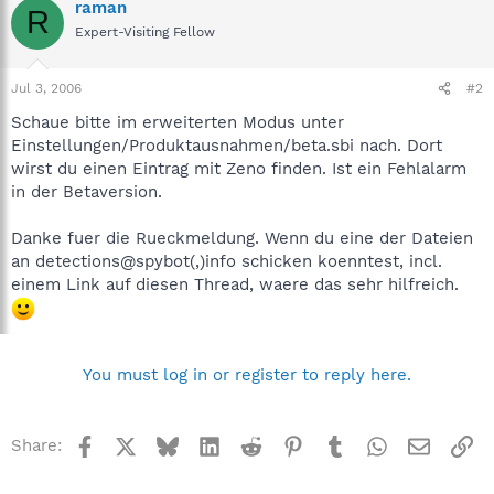
raman
R
Expert-Visiting Fellow
Jul 3, 2006
#2
Schaue bitte im erweiterten Modus unter
Einstellungen/Produktausnahmen/beta.sbi nach. Dort
wirst du einen Eintrag mit Zeno finden. Ist ein Fehlalarm
in der Betaversion.
Danke fuer die Rueckmeldung. Wenn du eine der Dateien
an detections@spybot(,)info schicken koenntest, incl.
einem Link auf diesen Thread, waere das sehr hilfreich.
You must log in or register to reply here.
Facebook
X
Bluesky
LinkedIn
Reddit
Pinterest
Tumblr
WhatsApp
Email
Li
Share: