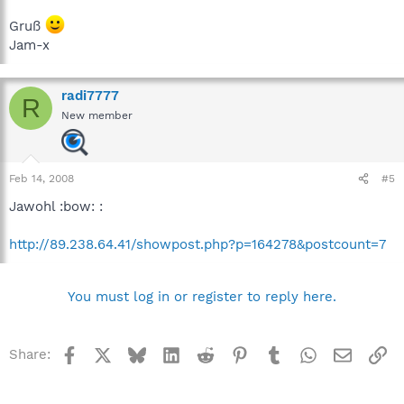
Gruß
Jam-x
radi7777
R
New member
Feb 14, 2008
#5
Jawohl :bow: :
http://89.238.64.41/showpost.php?p=164278&postcount=7
You must log in or register to reply here.
Facebook
X
Bluesky
LinkedIn
Reddit
Pinterest
Tumblr
WhatsApp
Email
Li
Share: