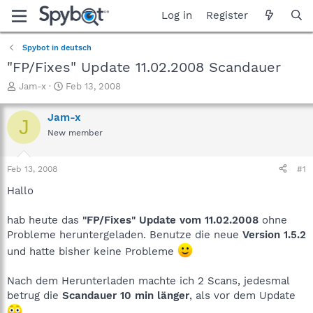
Log in
Register
Spybot in deutsch
"FP/Fixes" Update 11.02.2008 Scandauer
T
S
Jam-x
Feb 13, 2008
h
t
r
a
Jam-x
J
e
r
New member
a
t
d
d
s
a
Feb 13, 2008
#1
t
t
a
e
Hallo
r
t
hab heute das
"FP/Fixes" Update vom 11.02.2008
ohne
e
Probleme heruntergeladen. Benutze die neue
Version 1.5.2
r
und hatte bisher keine Probleme
Nach dem Herunterladen machte ich 2 Scans, jedesmal
betrug die
Scandauer 10 min länger
, als vor dem Update