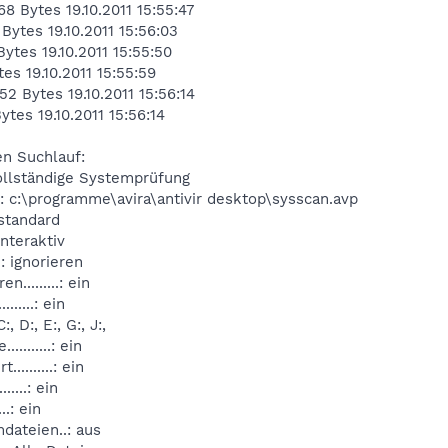
8 Bytes 19.10.2011 15:55:47
Bytes 19.10.2011 15:56:03
ytes 19.10.2011 15:55:50
tes 19.10.2011 15:55:59
52 Bytes 19.10.2011 15:56:14
ytes 19.10.2011 15:56:14
en Suchlauf:
...: Vollständige Systemprüfung
......: c:\programme\avira\antivir desktop\sysscan.avp
.: standard
: interaktiv
..: ignorieren
........: ein
.....: ein
 C:, D:, E:, G:, J:,
.......: ein
........: ein
.....: ein
..: ein
dateien..: aus