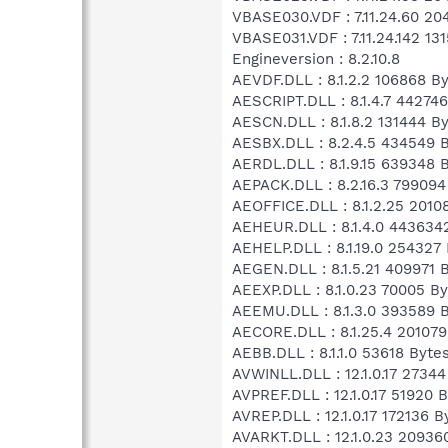
VBASE030.VDF : 7.11.24.60 20
VBASE031.VDF : 7.11.24.142 13
Engineversion : 8.2.10.8
AEVDF.DLL : 8.1.2.2 106868 Byt
AESCRIPT.DLL : 8.1.4.7 44274
AESCN.DLL : 8.1.8.2 131444 By
AESBX.DLL : 8.2.4.5 434549 By
AERDL.DLL : 8.1.9.15 639348 By
AEPACK.DLL : 8.2.16.3 799094
AEOFFICE.DLL : 8.1.2.25 20108
AEHEUR.DLL : 8.1.4.0 4436342
AEHELP.DLL : 8.1.19.0 254327 
AEGEN.DLL : 8.1.5.21 409971 
AEEXP.DLL : 8.1.0.23 70005 By
AEEMU.DLL : 8.1.3.0 393589 By
AECORE.DLL : 8.1.25.4 201079
AEBB.DLL : 8.1.1.0 53618 Bytes
AVWINLL.DLL : 12.1.0.17 27344 
AVPREF.DLL : 12.1.0.17 51920 B
AVREP.DLL : 12.1.0.17 172136 By
AVARKT.DLL : 12.1.0.23 209360