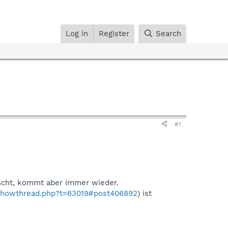
Log in
Register
Search
#1
öscht, kommt aber immer wieder.
o/showthread.php?t=63019#post406892
) ist