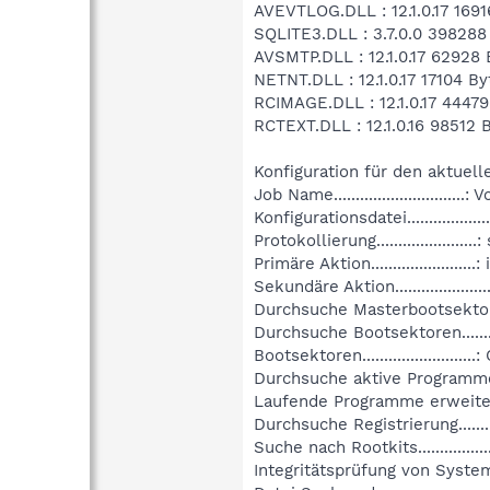
AVEVTLOG.DLL : 12.1.0.17 16916
SQLITE3.DLL : 3.7.0.0 398288 
AVSMTP.DLL : 12.1.0.17 62928 B
NETNT.DLL : 12.1.0.17 17104 By
RCIMAGE.DLL : 12.1.0.17 44479
RCTEXT.DLL : 12.1.0.16 98512 B
Konfiguration für den aktuell
Job Name...........................
Konfigurationsdatei.............
Protokollierung......................
Primäre Aktion........................
Sekundäre Aktion....................
Durchsuche Masterbootsektoren.
Durchsuche Bootsektoren..........
Bootsektoren..........................:
Durchsuche aktive Programme....
Laufende Programme erweitert..
Durchsuche Registrierung.........
Suche nach Rootkits.................
Integritätsprüfung von System