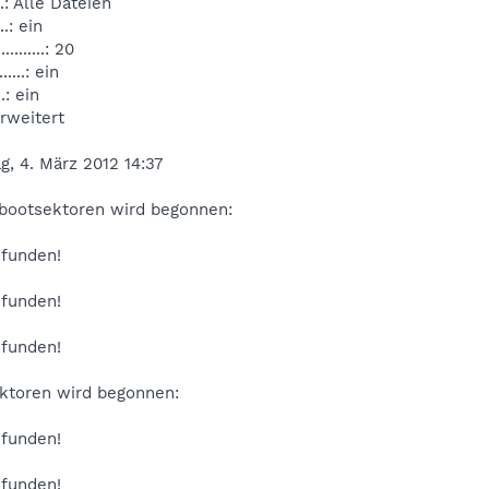
...: Alle Dateien
..: ein
.......: 20
....: ein
..: ein
: erweitert
g, 4. März 2012 14:37
rbootsektoren wird begonnen:
efunden!
efunden!
efunden!
ektoren wird begonnen:
efunden!
efunden!