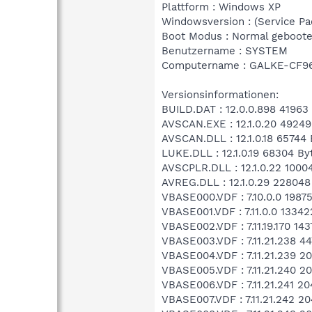
Plattform : Windows XP
Windowsversion : (Service Pac
Boot Modus : Normal geboote
Benutzername : SYSTEM
Computername : GALKE-CF9
Versionsinformationen:
BUILD.DAT : 12.0.0.898 41963 
AVSCAN.EXE : 12.1.0.20 49249
AVSCAN.DLL : 12.1.0.18 65744 
LUKE.DLL : 12.1.0.19 68304 By
AVSCPLR.DLL : 12.1.0.22 1000
AVREG.DLL : 12.1.0.29 228048
VBASE000.VDF : 7.10.0.0 19875
VBASE001.VDF : 7.11.0.0 13342
VBASE002.VDF : 7.11.19.170 143
VBASE003.VDF : 7.11.21.238 44
VBASE004.VDF : 7.11.21.239 20
VBASE005.VDF : 7.11.21.240 20
VBASE006.VDF : 7.11.21.241 20
VBASE007.VDF : 7.11.21.242 20