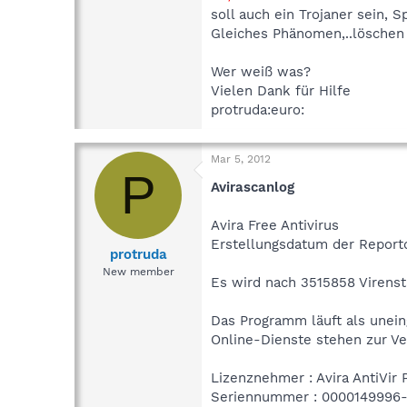
soll auch ein Trojaner sein, S
Gleiches Phänomen,..löschen
Wer weiß was?
Vielen Dank für Hilfe
protruda:euro:
Mar 5, 2012
P
Avirascanlog
Avira Free Antivirus
Erstellungsdatum der Reportd
protruda
New member
Es wird nach 3515858 Virens
Das Programm läuft als unein
Online-Dienste stehen zur Ve
Lizenznehmer : Avira AntiVir 
Seriennummer : 0000149996