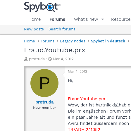
Home
Forums
What's new
Resource
New posts
Search forums
Home
Forums
Legacy nodes
Spybot in deutsch
Fraud.Youtube.prx
T
S
protruda
Mar 4, 2012
h
t
r
a
Mar 4, 2012
e
r
P
a
t
Hi,
d
d
s
a
t
t
Fraud.Youtube.prx
a
e
protruda
Wow, der ist hartnäckig,hab
r
New member
Die im englischen Forum vor
t
e
ein paar Jahre alt und funzt s
r
Avira findet ausserdem noch
TR/ADH.2.11052