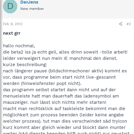
DerJens
D
New member
Feb 8, 2012
#2
next grr
hallo nochmal,
die beta2 iss ja echt geil, alles drinn soweit -tolle arbeit!
leider verweigert nun mein IE manchmal den dienst.
kurze beschreibung:
nach längerer pause (bildschirmschoner aktiv) kommt es
vor, dass programme beim start nicht live-gescannt
werden (hinweisfenster popt nicht).
das programm selbst startet dann nicht und auf der
menueleiste hatt man dauerhaft das ladensymbol am
mauszeiger. nun lässt sich nichts mehr starten!
macht man rechtsklick auf taskleiste bekommt man die
möglichkeit zum prozess beenden (leider keine angabe
welcher prozess). tut man dies verschwindet s&d tryicon
kurz kommt aber gleich wieder und blockt dann munter
weiter (s&d dienste beenden hilft auch nicht) nur neustart