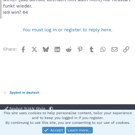
funkt wieder.
ie9 win7 64
You must log in or register to reply here.
Facebook
X
Bluesky
LinkedIn
Reddit
Pinterest
Tumblr
WhatsApp
Email
Li
Share:
Spybot in deutsch
Spybot SUAN Style
This site uses cookies to help personalise content, tailor your experience
Contact us
Terms and rules
Privacy policy
Help
Home
R
and to keep you logged in if you register.
S
By continuing to use this site, you are consenting to our use of cookies.
S
Accept
Learn more…
®
Community platform by XenForo
© 2010-2025 XenForo Ltd.