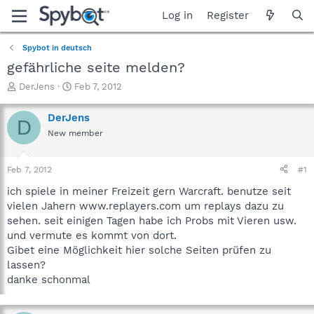
Log in
Register
Spybot in deutsch
gefährliche seite melden?
T
S
DerJens
Feb 7, 2012
h
t
r
a
DerJens
D
e
r
New member
a
t
d
d
s
a
Feb 7, 2012
#1
t
t
a
e
ich spiele in meiner Freizeit gern Warcraft. benutze seit
r
vielen Jahern www.replayers.com um replays dazu zu
t
sehen. seit einigen Tagen habe ich Probs mit Vieren usw.
e
und vermute es kommt von dort.
r
Gibet eine Möglichkeit hier solche Seiten prüfen zu
lassen?
danke schonmal