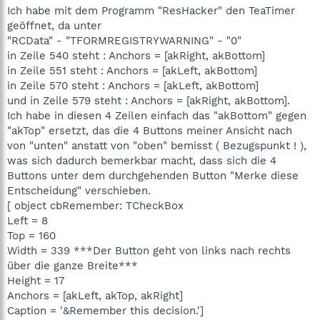
Ich habe mit dem Programm "ResHacker" den TeaTimer
geöffnet, da unter
"RCData" - "TFORMREGISTRYWARNING" - "0"
in Zeile 540 steht : Anchors = [akRight, akBottom]
in Zeile 551 steht : Anchors = [akLeft, akBottom]
in Zeile 570 steht : Anchors = [akLeft, akBottom]
und in Zeile 579 steht : Anchors = [akRight, akBottom].
Ich habe in diesen 4 Zeilen einfach das "akBottom" gegen
"akTop" ersetzt, das die 4 Buttons meiner Ansicht nach
von "unten" anstatt von "oben" bemisst ( Bezugspunkt ! ),
was sich dadurch bemerkbar macht, dass sich die 4
Buttons unter dem durchgehenden Button "Merke diese
Entscheidung" verschieben.
[ object cbRemember: TCheckBox
Left = 8
Top = 160
Width = 339 ***Der Button geht von links nach rechts
über die ganze Breite***
Height = 17
Anchors = [akLeft, akTop, akRight]
Caption = '&Remember this decision.']