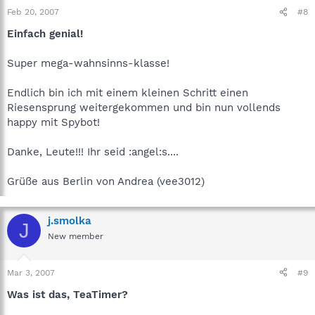
Feb 20, 2007
#8
Einfach genial!
Super mega-wahnsinns-klasse!
Endlich bin ich mit einem kleinen Schritt einen
Riesensprung weitergekommen und bin nun vollends
happy mit Spybot!
Danke, Leute!!! Ihr seid :angel:s....
Grüße aus Berlin von Andrea (vee3012)
j.smolka
J
New member
Mar 3, 2007
#9
Was ist das, TeaTimer?