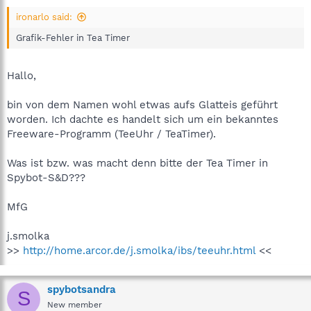
ironarlo said:
Grafik-Fehler in Tea Timer
Hallo,
bin von dem Namen wohl etwas aufs Glatteis geführt
worden. Ich dachte es handelt sich um ein bekanntes
Freeware-Programm (TeeUhr / TeaTimer).
Was ist bzw. was macht denn bitte der Tea Timer in
Spybot-S&D???
MfG
j.smolka
>>
http://home.arcor.de/j.smolka/ibs/teeuhr.html
<<
spybotsandra
S
New member