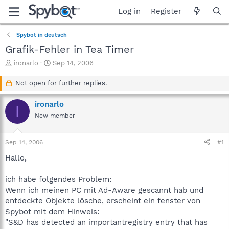
Log in
Register
Spybot in deutsch
Grafik-Fehler in Tea Timer
T
S
ironarlo
Sep 14, 2006
h
t
r
a
Not open for further replies.
e
r
a
t
ironarlo
I
d
d
New member
s
a
t
t
a
e
Sep 14, 2006
#1
r
t
Hallo,
e
r
ich habe folgendes Problem:
Wenn ich meinen PC mit Ad-Aware gescannt hab und
entdeckte Objekte lösche, erscheint ein fenster von
Spybot mit dem Hinweis:
"S&D has detected an importantregistry entry that has