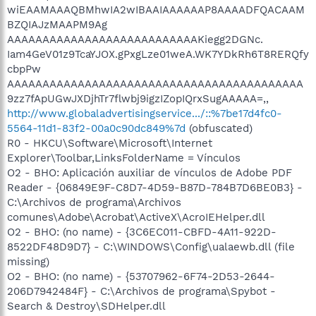
wiEAAMAAAQBMhwIA2wIBAAIAAAAAAP8AAAADFQACAAM
BZQIAJzMAAPM9Ag
AAAAAAAAAAAAAAAAAAAAAAAAAAAKiegg2DGNc.
Iam4GeV01z9TcaYJOX.gPxgLze01weA.WK7YDkRh6T8RERQfy
cbpPw
AAAAAAAAAAAAAAAAAAAAAAAAAAAAAAAAAAAAAAAAAA
9zz7fApUGwJXDjhTr7flwbj9igzIZopIQrxSugAAAAA=,,
http://www.globaladvertisingservice.../::%7be17d4fc0-
5564-11d1-83f2-00a0c90dc849%7d
(obfuscated)
R0 - HKCU\Software\Microsoft\Internet
Explorer\Toolbar,LinksFolderName = Vínculos
O2 - BHO: Aplicación auxiliar de vínculos de Adobe PDF
Reader - {06849E9F-C8D7-4D59-B87D-784B7D6BE0B3} -
C:\Archivos de programa\Archivos
comunes\Adobe\Acrobat\ActiveX\AcroIEHelper.dll
O2 - BHO: (no name) - {3C6EC011-CBFD-4A11-922D-
8522DF48D9D7} - C:\WINDOWS\Config\ualaewb.dll (file
missing)
O2 - BHO: (no name) - {53707962-6F74-2D53-2644-
206D7942484F} - C:\Archivos de programa\Spybot -
Search & Destroy\SDHelper.dll