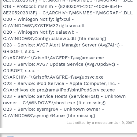
O18 - Protocol: msnim - {828030A1-22C1-4009-854F-
8E305202313F} - C:\ARCHIV~1\MSNMES~1\MSGRAP~1.DLL
O20 - Winlogon Notify: igfxcui -
C:\WINDOWS\SYSTEM32\igfxsrvc.dll
O20 - Winlogon Notify: ualaewb -
C:\WINDOWS\Config\ualaewb.dll (file missing)
O23 - Service: AVG7 Alert Manager Server (Avg7Alrt) -
GRISOFT, s.r.o. -
C:\ARCHIV~1\Grisoft\AVGFRE~1\avgamsvr.exe
O23 - Service: AVG7 Update Service (Avg7UpdSvc) -
GRISOFT, s.r.o. -
C:\ARCHIV~1\Grisoft\AVGFRE~1\avgupsvc.exe
O23 - Service: iPod Service - Apple Computer, Inc. -
C:\Archivos de programa\iPod\bin\iPodService.exe
O23 - Service: Service Hosts (ServiceHost) - Unknown
owner - C:\WINDOWS\shost.exe (file missing)
O23 - Service: sysmgr64 - Unknown owner -
C:\WINDOWS\sysmgr64.exe (file missing)
Last edited by a moderator:
Jun 9, 2007