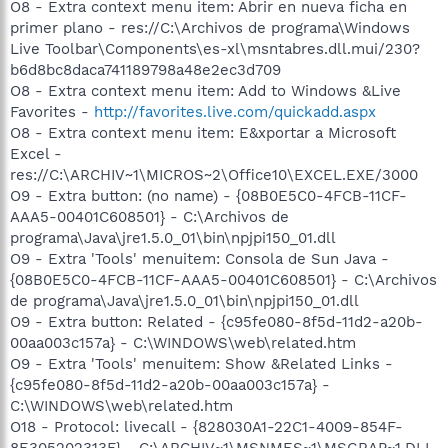
O8 - Extra context menu item: Abrir en nueva ficha en
primer plano - res://C:\Archivos de programa\Windows
Live Toolbar\Components\es-xl\msntabres.dll.mui/230?
b6d8bc8daca741189798a48e2ec3d709
O8 - Extra context menu item: Add to Windows &Live
Favorites -
http://favorites.live.com/quickadd.aspx
O8 - Extra context menu item: E&xportar a Microsoft
Excel -
res://C:\ARCHIV~1\MICROS~2\Office10\EXCEL.EXE/3000
O9 - Extra button: (no name) - {08B0E5C0-4FCB-11CF-
AAA5-00401C608501} - C:\Archivos de
programa\Java\jre1.5.0_01\bin\npjpi150_01.dll
O9 - Extra 'Tools' menuitem: Consola de Sun Java -
{08B0E5C0-4FCB-11CF-AAA5-00401C608501} - C:\Archivos
de programa\Java\jre1.5.0_01\bin\npjpi150_01.dll
O9 - Extra button: Related - {c95fe080-8f5d-11d2-a20b-
00aa003c157a} - C:\WINDOWS\web\related.htm
O9 - Extra 'Tools' menuitem: Show &Related Links -
{c95fe080-8f5d-11d2-a20b-00aa003c157a} -
C:\WINDOWS\web\related.htm
O18 - Protocol: livecall - {828030A1-22C1-4009-854F-
8E305202313F} - C:\ARCHIV~1\MSNMES~1\MSGRAP~1.DLL