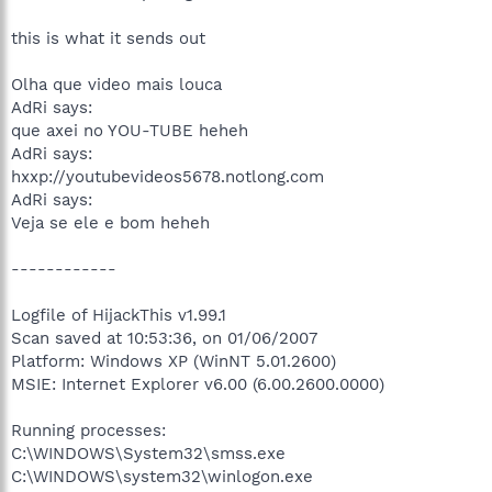
this is what it sends out
Olha que video mais louca
AdRi says:
que axei no YOU-TUBE heheh
AdRi says:
hxxp://youtubevideos5678.notlong.com
AdRi says:
Veja se ele e bom heheh
------------
Logfile of HijackThis v1.99.1
Scan saved at 10:53:36, on 01/06/2007
Platform: Windows XP (WinNT 5.01.2600)
MSIE: Internet Explorer v6.00 (6.00.2600.0000)
Running processes:
C:\WINDOWS\System32\smss.exe
C:\WINDOWS\system32\winlogon.exe