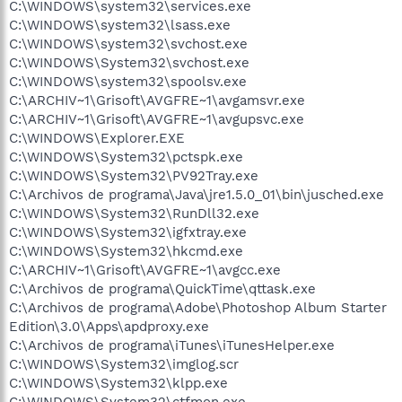
C:\WINDOWS\system32\services.exe
C:\WINDOWS\system32\lsass.exe
C:\WINDOWS\system32\svchost.exe
C:\WINDOWS\System32\svchost.exe
C:\WINDOWS\system32\spoolsv.exe
C:\ARCHIV~1\Grisoft\AVGFRE~1\avgamsvr.exe
C:\ARCHIV~1\Grisoft\AVGFRE~1\avgupsvc.exe
C:\WINDOWS\Explorer.EXE
C:\WINDOWS\System32\pctspk.exe
C:\WINDOWS\System32\PV92Tray.exe
C:\Archivos de programa\Java\jre1.5.0_01\bin\jusched.exe
C:\WINDOWS\System32\RunDll32.exe
C:\WINDOWS\System32\igfxtray.exe
C:\WINDOWS\System32\hkcmd.exe
C:\ARCHIV~1\Grisoft\AVGFRE~1\avgcc.exe
C:\Archivos de programa\QuickTime\qttask.exe
C:\Archivos de programa\Adobe\Photoshop Album Starter
Edition\3.0\Apps\apdproxy.exe
C:\Archivos de programa\iTunes\iTunesHelper.exe
C:\WINDOWS\System32\imglog.scr
C:\WINDOWS\System32\klpp.exe
C:\WINDOWS\System32\ctfmon.exe