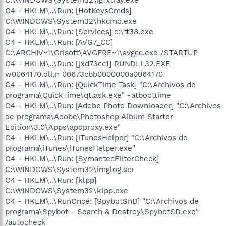
O4 - HKLM\..\Run: [HotKeysCmds]
C:\WINDOWS\System32\hkcmd.exe
O4 - HKLM\..\Run: [Services] c:\tt38.exe
O4 - HKLM\..\Run: [AVG7_CC]
C:\ARCHIV~1\Grisoft\AVGFRE~1\avgcc.exe /STARTUP
O4 - HKLM\..\Run: [jxd73cc1] RUNDLL32.EXE
w0064170.dll,n 00673cbb0000000a0064170
O4 - HKLM\..\Run: [QuickTime Task] "C:\Archivos de
programa\QuickTime\qttask.exe" -atboottime
O4 - HKLM\..\Run: [Adobe Photo Downloader] "C:\Archivos
de programa\Adobe\Photoshop Album Starter
Edition\3.0\Apps\apdproxy.exe"
O4 - HKLM\..\Run: [iTunesHelper] "C:\Archivos de
programa\iTunes\iTunesHelper.exe"
O4 - HKLM\..\Run: [SymantecFilterCheck]
C:\WINDOWS\System32\imglog.scr
O4 - HKLM\..\Run: [klpp]
C:\WINDOWS\System32\klpp.exe
O4 - HKLM\..\RunOnce: [SpybotSnD] "C:\Archivos de
programa\Spybot - Search & Destroy\SpybotSD.exe"
/autocheck