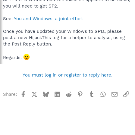
you will need to get SP2.
See:
You and Windows, a joint effort
Once you have updated your Windows to SP1a, please
post a new HijackThis log for a helper to analyse, using
the Post Reply button.
Regards.
You must log in or register to reply here.
Facebook
X
Bluesky
LinkedIn
Reddit
Pinterest
Tumblr
WhatsApp
Email
Li
Share: