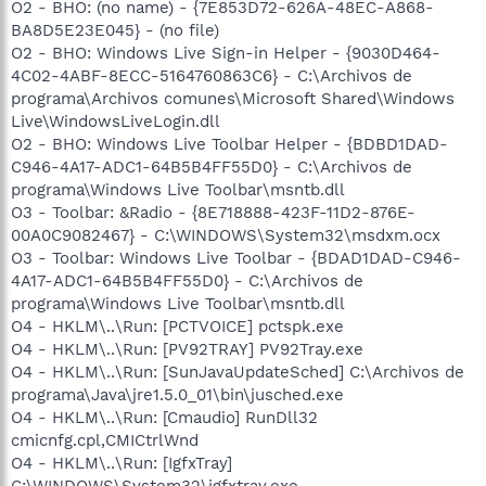
O2 - BHO: (no name) - {7E853D72-626A-48EC-A868-
BA8D5E23E045} - (no file)
O2 - BHO: Windows Live Sign-in Helper - {9030D464-
4C02-4ABF-8ECC-5164760863C6} - C:\Archivos de
programa\Archivos comunes\Microsoft Shared\Windows
Live\WindowsLiveLogin.dll
O2 - BHO: Windows Live Toolbar Helper - {BDBD1DAD-
C946-4A17-ADC1-64B5B4FF55D0} - C:\Archivos de
programa\Windows Live Toolbar\msntb.dll
O3 - Toolbar: &Radio - {8E718888-423F-11D2-876E-
00A0C9082467} - C:\WINDOWS\System32\msdxm.ocx
O3 - Toolbar: Windows Live Toolbar - {BDAD1DAD-C946-
4A17-ADC1-64B5B4FF55D0} - C:\Archivos de
programa\Windows Live Toolbar\msntb.dll
O4 - HKLM\..\Run: [PCTVOICE] pctspk.exe
O4 - HKLM\..\Run: [PV92TRAY] PV92Tray.exe
O4 - HKLM\..\Run: [SunJavaUpdateSched] C:\Archivos de
programa\Java\jre1.5.0_01\bin\jusched.exe
O4 - HKLM\..\Run: [Cmaudio] RunDll32
cmicnfg.cpl,CMICtrlWnd
O4 - HKLM\..\Run: [IgfxTray]
C:\WINDOWS\System32\igfxtray.exe