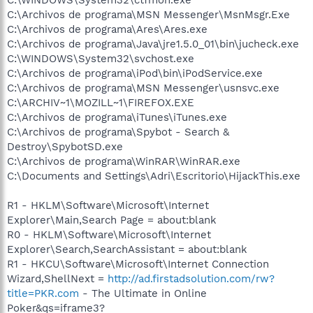
C:\Archivos de programa\MSN Messenger\MsnMsgr.Exe
C:\Archivos de programa\Ares\Ares.exe
C:\Archivos de programa\Java\jre1.5.0_01\bin\jucheck.exe
C:\WINDOWS\System32\svchost.exe
C:\Archivos de programa\iPod\bin\iPodService.exe
C:\Archivos de programa\MSN Messenger\usnsvc.exe
C:\ARCHIV~1\MOZILL~1\FIREFOX.EXE
C:\Archivos de programa\iTunes\iTunes.exe
C:\Archivos de programa\Spybot - Search &
Destroy\SpybotSD.exe
C:\Archivos de programa\WinRAR\WinRAR.exe
C:\Documents and Settings\Adri\Escritorio\HijackThis.exe
R1 - HKLM\Software\Microsoft\Internet
Explorer\Main,Search Page = about:blank
R0 - HKLM\Software\Microsoft\Internet
Explorer\Search,SearchAssistant = about:blank
R1 - HKCU\Software\Microsoft\Internet Connection
Wizard,ShellNext =
http://ad.firstadsolution.com/rw?
title=PKR.com
- The Ultimate in Online
Poker&qs=iframe3?