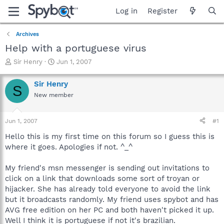
Log in
Register
Archives
Help with a portuguese virus
T
S
Sir Henry
Jun 1, 2007
h
t
r
a
Sir Henry
S
e
r
New member
a
t
d
d
s
a
Jun 1, 2007
#1
t
t
a
e
Hello this is my first time on this forum so I guess this is
r
where it goes. Apologies if not. ^_^
t
e
My friend's msn messenger is sending out invitations to
r
click on a link that downloads some sort of troyan or
hijacker. She has already told everyone to avoid the link
but it broadcasts randomly. My friend uses spybot and has
AVG free edition on her PC and both haven't picked it up.
Well I think it is portuguese if not it's brazilian.