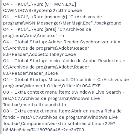
O4 - HKCU\..\Run: [CTFMON.EXE]
C:\WINDOWS\System32\ctfmon.exe
O4 - HKCU\..\Run: [msnmsgr] "C:\Archivos de
programa\MSN Messenger\MsnMsgr.Exe" /background
O4 - HKCU\..\Run: [ares] "C:\Archivos de
programa\Ares\Ares.exe" -h
O4 - Global Startup: Adobe Reader Synchronizer.lnk =
C:\Archivos de programa\Adobe\Reader
8.0\Reader\AdobeCollabSync.exe
O4 - Global Startup: Inicio rápido de Adobe Reader.lnk =
C:\Archivos de programa\Adobe\Reader
8.0\Reader\reader_sl.exe
O4 - Global Startup: Microsoft Office.lnk = C:\Archivos de
programa\Microsoft Office\Office10\OSA.EXE
O8 - Extra context menu item: &Windows Live Search -
res://C:\Archivos de programa\Windows Live
Toolbar\msntb.dll/search.htm
O8 - Extra context menu item: Abrir en nueva ficha de
fondo - res://C:\Archivos de programa\Windows Live
Toolbar\Components\es-xl\msntabres.dll.mui/229?
b6d8bc8daca741189798a48e2ec3d709