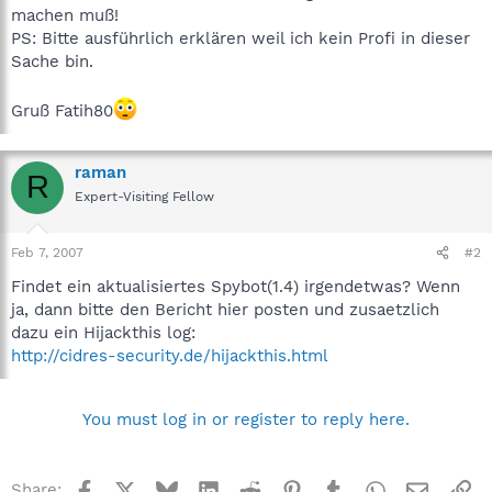
machen muß!
PS: Bitte ausführlich erklären weil ich kein Profi in dieser
Sache bin.
Gruß Fatih80
raman
R
Expert-Visiting Fellow
Feb 7, 2007
#2
Findet ein aktualisiertes Spybot(1.4) irgendetwas? Wenn
ja, dann bitte den Bericht hier posten und zusaetzlich
dazu ein Hijackthis log:
http://cidres-security.de/hijackthis.html
You must log in or register to reply here.
Facebook
X
Bluesky
LinkedIn
Reddit
Pinterest
Tumblr
WhatsApp
Email
Li
Share: