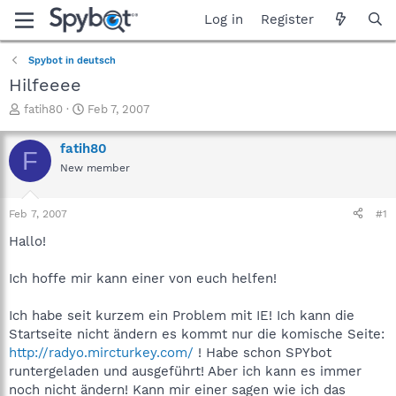
Log in
Register
Spybot in deutsch
Hilfeeee
T
S
fatih80
Feb 7, 2007
h
t
r
a
fatih80
F
e
r
New member
a
t
d
d
s
a
Feb 7, 2007
#1
t
t
a
e
Hallo!
r
t
Ich hoffe mir kann einer von euch helfen!
e
r
Ich habe seit kurzem ein Problem mit IE! Ich kann die
Startseite nicht ändern es kommt nur die komische Seite:
http://radyo.mircturkey.com/
! Habe schon SPYbot
runtergeladen und ausgeführt! Aber ich kann es immer
noch nicht ändern! Kann mir einer sagen wie ich das