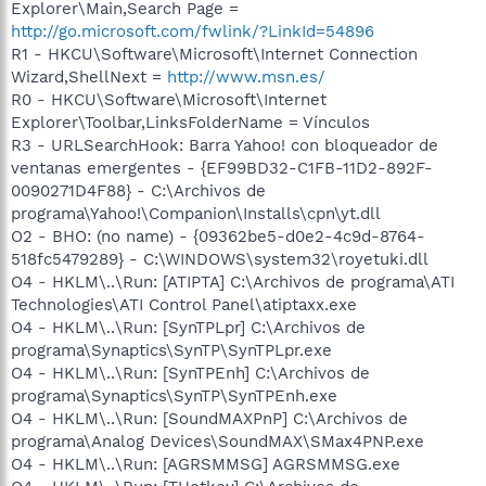
Explorer\Main,Search Page =
http://go.microsoft.com/fwlink/?LinkId=54896
R1 - HKCU\Software\Microsoft\Internet Connection
Wizard,ShellNext =
http://www.msn.es/
R0 - HKCU\Software\Microsoft\Internet
Explorer\Toolbar,LinksFolderName = Vínculos
R3 - URLSearchHook: Barra Yahoo! con bloqueador de
ventanas emergentes - {EF99BD32-C1FB-11D2-892F-
0090271D4F88} - C:\Archivos de
programa\Yahoo!\Companion\Installs\cpn\yt.dll
O2 - BHO: (no name) - {09362be5-d0e2-4c9d-8764-
518fc5479289} - C:\WINDOWS\system32\royetuki.dll
O4 - HKLM\..\Run: [ATIPTA] C:\Archivos de programa\ATI
Technologies\ATI Control Panel\atiptaxx.exe
O4 - HKLM\..\Run: [SynTPLpr] C:\Archivos de
programa\Synaptics\SynTP\SynTPLpr.exe
O4 - HKLM\..\Run: [SynTPEnh] C:\Archivos de
programa\Synaptics\SynTP\SynTPEnh.exe
O4 - HKLM\..\Run: [SoundMAXPnP] C:\Archivos de
programa\Analog Devices\SoundMAX\SMax4PNP.exe
O4 - HKLM\..\Run: [AGRSMMSG] AGRSMMSG.exe