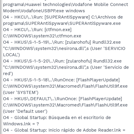
programa\Huawei technologies\Vodafone Mobile Connect
Modem\VodafoneUSBPP.exe windows
O4 - HKCU\..\Run: [SUPERAntiSpyware] C:\Archivos de
programa\SUPERAntiSpyware\SUPERAntiSpyware.exe
O4 - HKCU\..\Run: [ctfmon.exe]
C:\WINDOWS\system32\ctfmon.exe
O4 - HKUS\S-1-5-19\..\Run: [zularohofu] Rundll32.exe
"C:\WINDOWS\system32\nesirona.dll",s (User 'SERVICIO
LOCAL')
O4 - HKUS\S-1-5-20\..\Run: [zularohofu] Rundll32.exe
"C:\WINDOWS\system32\nesirona.dll",s (User 'Servicio de
red')
O4 - HKUS\S-1-5-18\..\RunOnce: [FlashPlayerUpdate]
C:\WINDOWS\system32\Macromed\Flash\FlashUtil9f.exe
(User 'SYSTEM')
O4 - HKUS\.DEFAULT\..\RunOnce: [FlashPlayerUpdate]
C:\WINDOWS\system32\Macromed\Flash\FlashUtil9f.exe
(User 'Default user')
O4 - Global Startup: Búsqueda en el escritorio de
Windows.lnk = ?
O4 - Global Startup: Inicio rápido de Adobe Reader.lnk =