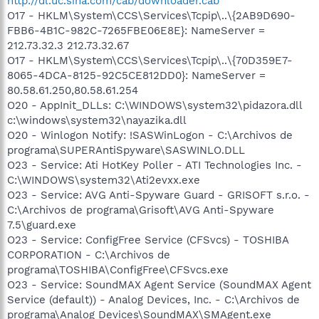
http://dl.uc.sina.com/cab/downloader.cab
O17 - HKLM\System\CCS\Services\Tcpip\..\{2AB9D690-
FBB6-4B1C-982C-7265FBE06E8E}: NameServer =
212.73.32.3 212.73.32.67
O17 - HKLM\System\CCS\Services\Tcpip\..\{70D359E7-
8065-4DCA-8125-92C5CE812DD0}: NameServer =
80.58.61.250,80.58.61.254
O20 - AppInit_DLLs: C:\WINDOWS\system32\pidazora.dll
c:\windows\system32\nayazika.dll
O20 - Winlogon Notify: !SASWinLogon - C:\Archivos de
programa\SUPERAntiSpyware\SASWINLO.DLL
O23 - Service: Ati HotKey Poller - ATI Technologies Inc. -
C:\WINDOWS\system32\Ati2evxx.exe
O23 - Service: AVG Anti-Spyware Guard - GRISOFT s.r.o. -
C:\Archivos de programa\Grisoft\AVG Anti-Spyware
7.5\guard.exe
O23 - Service: ConfigFree Service (CFSvcs) - TOSHIBA
CORPORATION - C:\Archivos de
programa\TOSHIBA\ConfigFree\CFSvcs.exe
O23 - Service: SoundMAX Agent Service (SoundMAX Agent
Service (default)) - Analog Devices, Inc. - C:\Archivos de
programa\Analog Devices\SoundMAX\SMAgent.exe