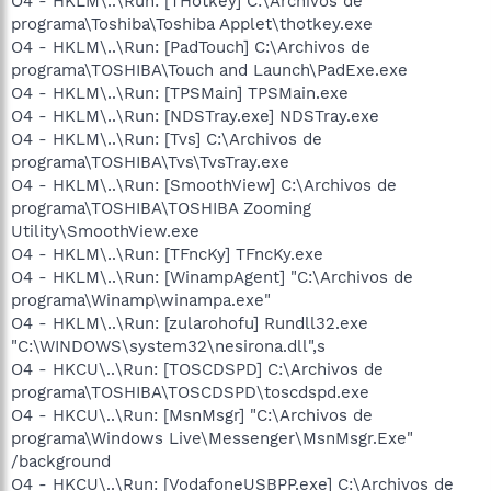
O4 - HKLM\..\Run: [THotkey] C:\Archivos de
programa\Toshiba\Toshiba Applet\thotkey.exe
O4 - HKLM\..\Run: [PadTouch] C:\Archivos de
programa\TOSHIBA\Touch and Launch\PadExe.exe
O4 - HKLM\..\Run: [TPSMain] TPSMain.exe
O4 - HKLM\..\Run: [NDSTray.exe] NDSTray.exe
O4 - HKLM\..\Run: [Tvs] C:\Archivos de
programa\TOSHIBA\Tvs\TvsTray.exe
O4 - HKLM\..\Run: [SmoothView] C:\Archivos de
programa\TOSHIBA\TOSHIBA Zooming
Utility\SmoothView.exe
O4 - HKLM\..\Run: [TFncKy] TFncKy.exe
O4 - HKLM\..\Run: [WinampAgent] "C:\Archivos de
programa\Winamp\winampa.exe"
O4 - HKLM\..\Run: [zularohofu] Rundll32.exe
"C:\WINDOWS\system32\nesirona.dll",s
O4 - HKCU\..\Run: [TOSCDSPD] C:\Archivos de
programa\TOSHIBA\TOSCDSPD\toscdspd.exe
O4 - HKCU\..\Run: [MsnMsgr] "C:\Archivos de
programa\Windows Live\Messenger\MsnMsgr.Exe"
/background
O4 - HKCU\..\Run: [VodafoneUSBPP.exe] C:\Archivos de