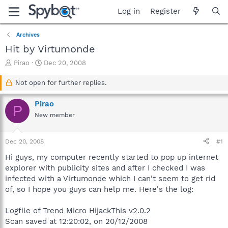
Log in
Register
Archives
Hit by Virtumonde
T
S
Pirao
Dec 20, 2008
h
t
r
a
Not open for further replies.
e
r
a
t
Pirao
P
d
d
New member
s
a
t
t
a
e
Dec 20, 2008
#1
r
t
Hi guys, my computer recently started to pop up internet
e
explorer with publicity sites and after I checked I was
r
infected with a Virtumonde which I can't seem to get rid
of, so I hope you guys can help me. Here's the log:
Logfile of Trend Micro HijackThis v2.0.2
Scan saved at 12:20:02, on 20/12/2008