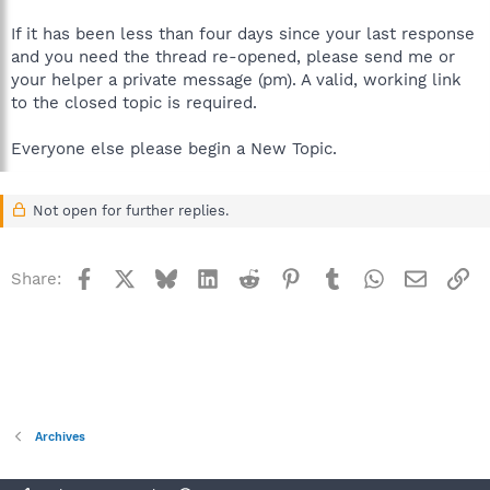
If it has been less than four days since your last response
and you need the thread re-opened, please send me or
your helper a private message (pm). A valid, working link
to the closed topic is required.
Everyone else please begin a New Topic.
Not open for further replies.
Facebook
X
Bluesky
LinkedIn
Reddit
Pinterest
Tumblr
WhatsApp
Email
Li
Share:
Archives