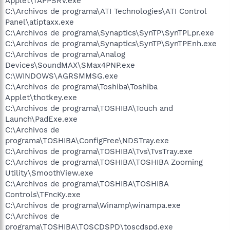
Applet\TAPPSRV.exe
C:\Archivos de programa\ATI Technologies\ATI Control
Panel\atiptaxx.exe
C:\Archivos de programa\Synaptics\SynTP\SynTPLpr.exe
C:\Archivos de programa\Synaptics\SynTP\SynTPEnh.exe
C:\Archivos de programa\Analog
Devices\SoundMAX\SMax4PNP.exe
C:\WINDOWS\AGRSMMSG.exe
C:\Archivos de programa\Toshiba\Toshiba
Applet\thotkey.exe
C:\Archivos de programa\TOSHIBA\Touch and
Launch\PadExe.exe
C:\Archivos de
programa\TOSHIBA\ConfigFree\NDSTray.exe
C:\Archivos de programa\TOSHIBA\Tvs\TvsTray.exe
C:\Archivos de programa\TOSHIBA\TOSHIBA Zooming
Utility\SmoothView.exe
C:\Archivos de programa\TOSHIBA\TOSHIBA
Controls\TFncKy.exe
C:\Archivos de programa\Winamp\winampa.exe
C:\Archivos de
programa\TOSHIBA\TOSCDSPD\toscdspd.exe