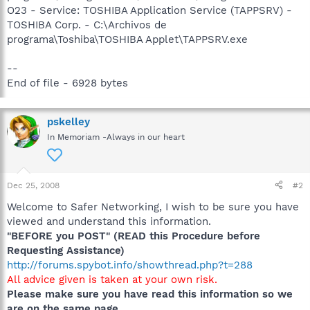
O23 - Service: TOSHIBA Application Service (TAPPSRV) -
TOSHIBA Corp. - C:\Archivos de
programa\Toshiba\TOSHIBA Applet\TAPPSRV.exe
--
End of file - 6928 bytes
pskelley
In Memoriam -Always in our heart
Dec 25, 2008
#2
Welcome to Safer Networking, I wish to be sure you have
viewed and understand this information.
"BEFORE you POST" (READ this Procedure before
Requesting Assistance)
http://forums.spybot.info/showthread.php?t=288
All advice given is taken at your own risk.
Please make sure you have read this information so we
are on the same page.