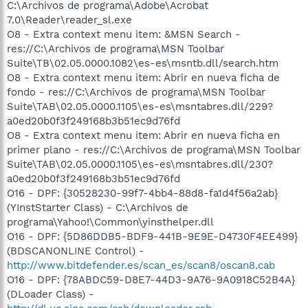
C:\Archivos de programa\Adobe\Acrobat
7.0\Reader\reader_sl.exe
O8 - Extra context menu item: &MSN Search -
res://C:\Archivos de programa\MSN Toolbar
Suite\TB\02.05.0000.1082\es-es\msntb.dll/search.htm
O8 - Extra context menu item: Abrir en nueva ficha de
fondo - res://C:\Archivos de programa\MSN Toolbar
Suite\TAB\02.05.0000.1105\es-es\msntabres.dll/229?
a0ed20b0f3f249168b3b51ec9d76fd
O8 - Extra context menu item: Abrir en nueva ficha en
primer plano - res://C:\Archivos de programa\MSN Toolbar
Suite\TAB\02.05.0000.1105\es-es\msntabres.dll/230?
a0ed20b0f3f249168b3b51ec9d76fd
O16 - DPF: {30528230-99f7-4bb4-88d8-fa1d4f56a2ab}
(YInstStarter Class) - C:\Archivos de
programa\Yahoo!\Common\yinsthelper.dll
O16 - DPF: {5D86DDB5-BDF9-441B-9E9E-D4730F4EE499}
(BDSCANONLINE Control) -
http://www.bitdefender.es/scan_es/scan8/oscan8.cab
O16 - DPF: {78ABDC59-D8E7-44D3-9A76-9A0918C52B4A}
(DLoader Class) -