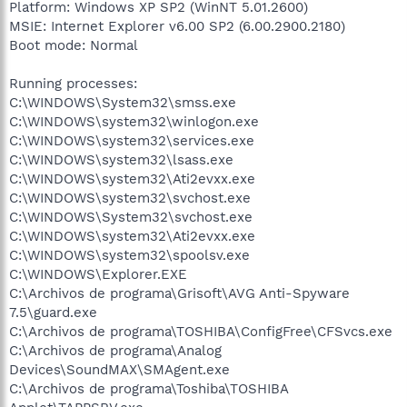
Platform: Windows XP SP2 (WinNT 5.01.2600)
MSIE: Internet Explorer v6.00 SP2 (6.00.2900.2180)
Boot mode: Normal
Running processes:
C:\WINDOWS\System32\smss.exe
C:\WINDOWS\system32\winlogon.exe
C:\WINDOWS\system32\services.exe
C:\WINDOWS\system32\lsass.exe
C:\WINDOWS\system32\Ati2evxx.exe
C:\WINDOWS\system32\svchost.exe
C:\WINDOWS\System32\svchost.exe
C:\WINDOWS\system32\Ati2evxx.exe
C:\WINDOWS\system32\spoolsv.exe
C:\WINDOWS\Explorer.EXE
C:\Archivos de programa\Grisoft\AVG Anti-Spyware
7.5\guard.exe
C:\Archivos de programa\TOSHIBA\ConfigFree\CFSvcs.exe
C:\Archivos de programa\Analog
Devices\SoundMAX\SMAgent.exe
C:\Archivos de programa\Toshiba\TOSHIBA