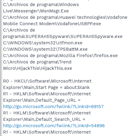
C:\Archivos de programa\Windows
Live\Messenger\MsnMsgr.Exe
C:\Archivos de programa\Huawei technologies\Vodafone
Mobile Connect Modem\VodafoneUSBPP.exe
C:\Archivos de
programa\SUPERAntiSpyware\SUPERAntiSpyware.exe
C:\WINDOWS\system32\ctfmon.exe
C:\WINDOWS\system32\TPSBattM.exe
C:\Archivos de programa\Mozilla Firefox\firefox.exe
C:\Archivos de programa\Trend
Micro\HijackThis\HijackThis.exe
R0 - HKCU\Software\Microsoft\Internet
Explorer\Main,Start Page = about:blank
R1 - HKLM\Software\Microsoft\Internet
Explorer\Main,Default_Page_URL =
http://go.microsoft.com/fwlink/?LinkId=69157
R1 - HKLM\Software\Microsoft\Internet
Explorer\Main,Default_Search_URL =
http://go.microsoft.com/fwlink/?LinkId=54896
R1 - HKLM\Software\Microsoft\Internet