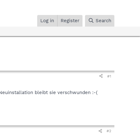
Log in
Register
Search
#1
euinstallation bleibt sie verschwunden :-(
#2