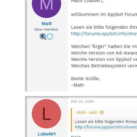
M
Hallo LoboNr1,
willkommen im Spybot Foru
Matt
Lesen sie bitte folgenden th
New member
http://forums.spybot.info/s
Welchen "Ärger" hatten Sie 
Welche Version von Ad-Awar
Welche Version von Spybot v
Welches Betriebssystem ver
Beste Grüße,
-Matt-
Feb 23, 2009
L
-Matt- said:
Lesen sie bitte folgenden thre
http://forums.spybot.info/show
LoboNr1