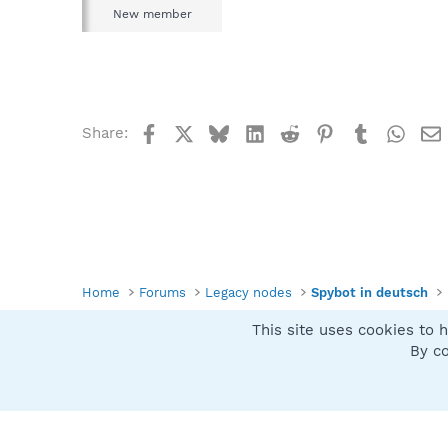
New member
Facebook
X
Bluesky
LinkedIn
Reddit
Pinterest
Tumblr
What
Share:
Home
Forums
Legacy nodes
Spybot in deutsch
This site uses cookies to h
Spybot SUAN Style
By co