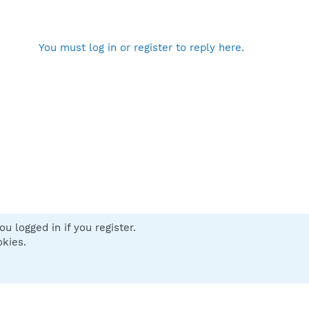
You must log in or register to reply here.
u logged in if you register.
 us
Terms and rules
Privacy policy
Help
Home
R
okies.
S
S