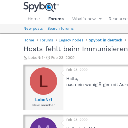
Home
Forums
What's new
Resource
New posts
Search forums
Home
Forums
Legacy nodes
Spybot in deutsch
Hosts fehlt beim Immunisieren
T
S
LoboNr1
Feb 23, 2009
h
t
r
a
Feb 23, 2009
e
r
L
a
t
Hallo,
d
d
nach ein wenig Ärger mit Ad-
s
a
t
t
a
e
LoboNr1
r
New member
t
e
r
Feb 23, 2009