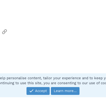
sApp
Email
Link
elp personalise content, tailor your experience and to keep yo
Contact
ntinuing to use this site, you are consenting to our use of co
Accept
Learn more…
®
Community platform by XenForo
© 2010-2025 XenForo Ltd.