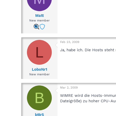
Matt
New member
Feb 23, 2009
L
Ja, habe ich. Die Hosts steht
LoboNr1
New member
Mar 2, 2009
B
WIMRE wird die Hosts-Immuni
Dateigröße) zu hoher CPU-Aus
bttr5