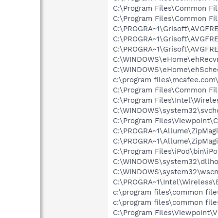
C:\Program Files\Common Fi
C:\Program Files\Common Fil
C:\PROGRA~1\Grisoft\AVGFRE
C:\PROGRA~1\Grisoft\AVGFRE
C:\PROGRA~1\Grisoft\AVGFRE
C:\WINDOWS\eHome\ehRecvr
C:\WINDOWS\eHome\ehSche
c:\program files\mcafee.com
C:\Program Files\Common Fi
C:\Program Files\Intel\Wirel
C:\WINDOWS\system32\svcho
C:\Program Files\Viewpoint
C:\PROGRA~1\Allume\ZipMagi
C:\PROGRA~1\Allume\ZipMagi
C:\Program Files\iPod\bin\iP
C:\WINDOWS\system32\dllho
C:\WINDOWS\system32\wscnt
C:\PROGRA~1\Intel\Wireless\
c:\program files\common fil
c:\program files\common file
C:\Program Files\Viewpoint\