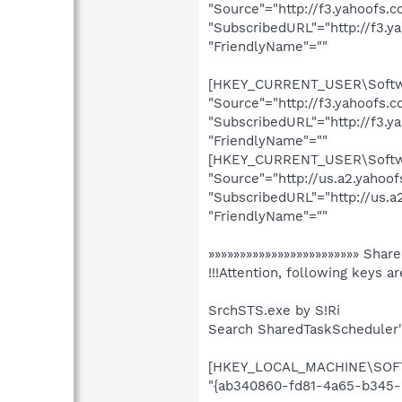
"Source"="http://f3.yahoofs
"SubscribedURL"="http://f3.
"FriendlyName"=""
[HKEY_CURRENT_USER\Softwar
"Source"="http://f3.yahoofs
"SubscribedURL"="http://f3.
"FriendlyName"=""
[HKEY_CURRENT_USER\Softwar
"Source"="http://us.a2.yaho
"SubscribedURL"="http://us.
"FriendlyName"=""
»»»»»»»»»»»»»»»»»»»»»»»» Shar
!!!Attention, following keys ar
SrchSTS.exe by S!Ri
Search SharedTaskScheduler's
[HKEY_LOCAL_MACHINE\SOFTW
"{ab340860-fd81-4a65-b345-