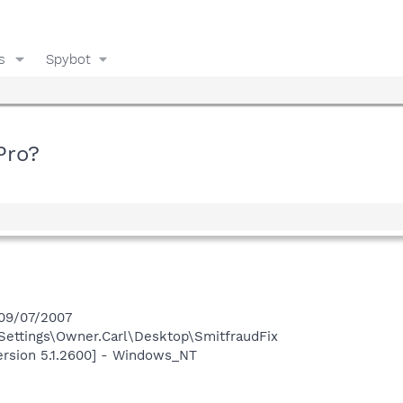
s
Spybot
Pro?
 09/07/2007
ettings\Owner.Carl\Desktop\SmitfraudFix
ersion 5.1.2600] - Windows_NT