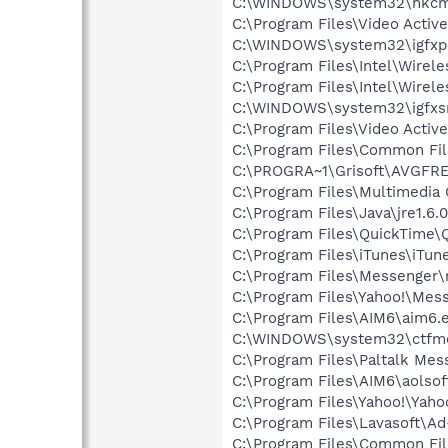
C:\WINDOWS\system32\hkcm
C:\Program Files\Video Acti
C:\WINDOWS\system32\igfxp
C:\Program Files\Intel\Wirel
C:\Program Files\Intel\Wirel
C:\WINDOWS\system32\igfxs
C:\Program Files\Video Activ
C:\Program Files\Common Fi
C:\PROGRA~1\Grisoft\AVGFRE
C:\Program Files\Multimedia
C:\Program Files\Java\jre1.6.
C:\Program Files\QuickTime\
C:\Program Files\iTunes\iTun
C:\Program Files\Messenger
C:\Program Files\Yahoo!\Mes
C:\Program Files\AIM6\aim6.
C:\WINDOWS\system32\ctfm
C:\Program Files\Paltalk Mes
C:\Program Files\AIM6\aolso
C:\Program Files\Yahoo!\Yah
C:\Program Files\Lavasoft\A
C:\Program Files\Common Fi