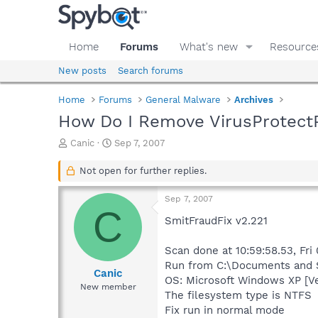
Home
Forums
What's new
Resource
New posts
Search forums
Home
Forums
General Malware
Archives
How Do I Remove VirusProtect
T
S
Canic
Sep 7, 2007
h
t
r
a
Not open for further replies.
e
r
a
t
Sep 7, 2007
d
d
C
s
a
SmitFraudFix v2.221
t
t
a
e
Scan done at 10:59:58.53, Fri
r
Run from C:\Documents and S
t
Canic
OS: Microsoft Windows XP [V
e
New member
The filesystem type is NTFS
r
Fix run in normal mode