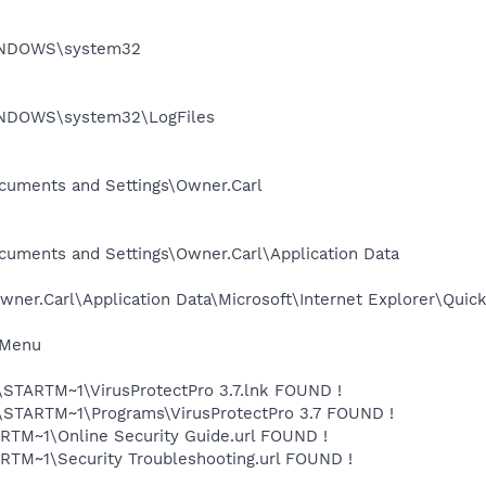
\WINDOWS\system32
\WINDOWS\system32\LogFiles
Documents and Settings\Owner.Carl
Documents and Settings\Owner.Carl\Application Data
ner.Carl\Application Data\Microsoft\Internet Explorer\Quick
t Menu
ARTM~1\VirusProtectPro 3.7.lnk FOUND !
TARTM~1\Programs\VirusProtectPro 3.7 FOUND !
M~1\Online Security Guide.url FOUND !
M~1\Security Troubleshooting.url FOUND !