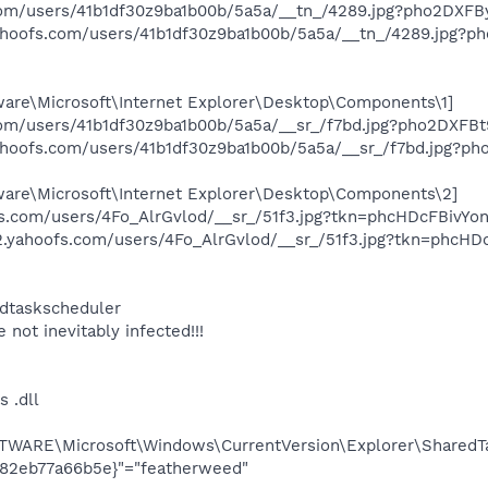
.com/users/41b1df30z9ba1b00b/5a5a/__tn_/4289.jpg?pho2DXFB
yahoofs.com/users/41b1df30z9ba1b00b/5a5a/__tn_/4289.jpg?p
e\Microsoft\Internet Explorer\Desktop\Components\1]
.com/users/41b1df30z9ba1b00b/5a5a/__sr_/f7bd.jpg?pho2DXFB
yahoofs.com/users/41b1df30z9ba1b00b/5a5a/__sr_/f7bd.jpg?p
e\Microsoft\Internet Explorer\Desktop\Components\2]
ofs.com/users/4Fo_AlrGvlod/__sr_/51f3.jpg?tkn=phcHDcFBivYo
a2.yahoofs.com/users/4Fo_AlrGvlod/__sr_/51f3.jpg?tkn=phcHD
edtaskscheduler
e not inevitably infected!!!
 .dll
ARE\Microsoft\Windows\CurrentVersion\Explorer\SharedTa
82eb77a66b5e}"="featherweed"