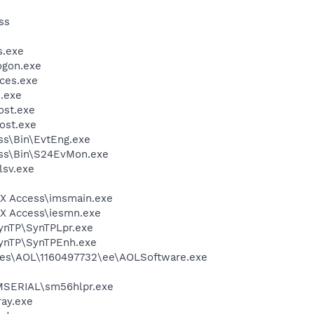
ss
.exe
gon.exe
ces.exe
.exe
st.exe
ost.exe
ess\Bin\EvtEng.exe
less\Bin\S24EvMon.exe
sv.exe
eX Access\imsmain.exe
eX Access\iesmn.exe
SynTP\SynTPLpr.exe
SynTP\SynTPEnh.exe
les\AOL\1160497732\ee\AOLSoftware.exe
SMSERIAL\sm56hlpr.exe
ay.exe