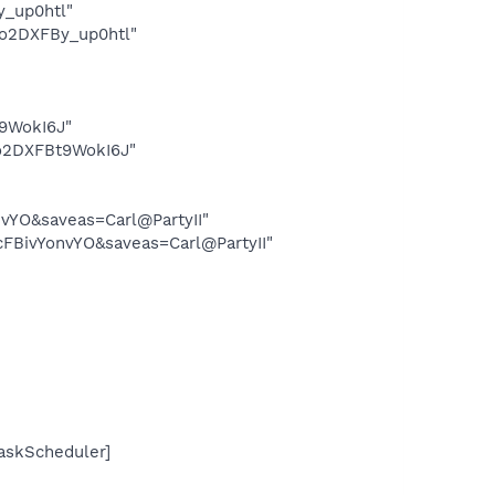
y_up0htl"
ho2DXFBy_up0htl"
t9WokI6J"
ho2DXFBt9WokI6J"
nvYO&saveas=Carl@PartyII"
cFBivYonvYO&saveas=Carl@PartyII"
skScheduler]