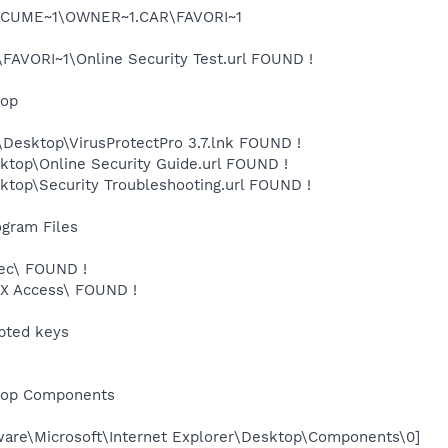
:\DOCUME~1\OWNER~1.CAR\FAVORI~1
VORI~1\Online Security Test.url FOUND !
top
sktop\VirusProtectPro 3.7.lnk FOUND !
op\Online Security Guide.url FOUND !
op\Security Troubleshooting.url FOUND !
ogram Files
dec\ FOUND !
eX Access\ FOUND !
upted keys
ktop Components
e\Microsoft\Internet Explorer\Desktop\Components\0]