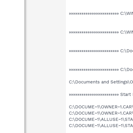
»»»»»»»»»»»»»»»»»»»»»»»» C:
»»»»»»»»»»»»»»»»»»»»»»»» C:
»»»»»»»»»»»»»»»»»»»»»»»» C:\
»»»»»»»»»»»»»»»»»»»»»»»» C:\
C:\Documents and Settings\Ow
»»»»»»»»»»»»»»»»»»»»»»»» Star
C:\DOCUME~1\OWNER~1.CAR\ST
C:\DOCUME~1\OWNER~1.CAR\S
C:\DOCUME~1\ALLUSE~1\START
C:\DOCUME~1\ALLUSE~1\START