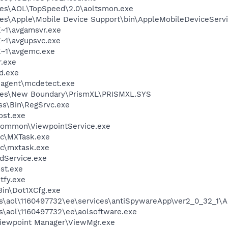
les\AOL\TopSpeed\2.0\aoltsmon.exe
es\Apple\Mobile Device Support\bin\AppleMobileDeviceServi
~1\avgamsvr.exe
~1\avgupsvc.exe
~1\avgemc.exe
.exe
d.exe
\agent\mcdetect.exe
les\New Boundary\PrismXL\PRISMXL.SYS
ess\Bin\RegSrvc.exe
st.exe
\Common\ViewpointService.exe
c\MXTask.exe
c\mxtask.exe
odService.exe
st.exe
fy.exe
Bin\Dot1XCfg.exe
es\aol\1160497732\ee\services\antiSpywareApp\ver2_0_32_1\
s\aol\1160497732\ee\aolsoftware.exe
Viewpoint Manager\ViewMgr.exe