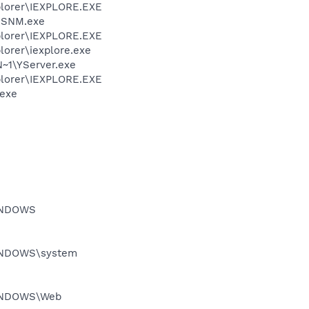
xplorer\IEXPLORE.EXE
\SNM.exe
xplorer\IEXPLORE.EXE
lorer\iexplore.exe
~1\YServer.exe
xplorer\IEXPLORE.EXE
exe
WINDOWS
\WINDOWS\system
\WINDOWS\Web