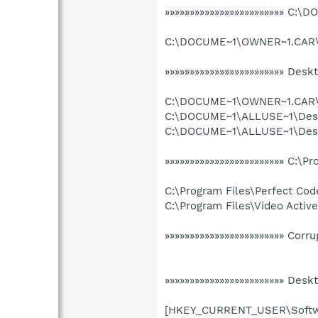
»»»»»»»»»»»»»»»»»»»»»»»» C
C:\DOCUME~1\OWNER~1.CAR\FA
»»»»»»»»»»»»»»»»»»»»»»»» Desk
C:\DOCUME~1\OWNER~1.CAR\De
C:\DOCUME~1\ALLUSE~1\Deskt
C:\DOCUME~1\ALLUSE~1\Deskt
»»»»»»»»»»»»»»»»»»»»»»»» C:\Pr
C:\Program Files\Perfect Co
C:\Program Files\Video Activ
»»»»»»»»»»»»»»»»»»»»»»»» Corr
»»»»»»»»»»»»»»»»»»»»»»»» Des
[HKEY_CURRENT_USER\Softwar