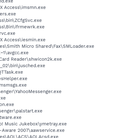
d.exe
veX Access\imsmn.exe
ers.exe
ess\bin\ZCfgSvc.exe
ess\Bin\ifrmewrk.exe
rvc.exe
eX Access\iesmin.exe
les\Smith Micro Shared\Fax\SMLoader.exe
~1\avgcc.exe
 Card Reader\shwicon2k.exe
0_02\bin\jusched.exe
QTTask.exe
esHelper.exe
\msmsgs.exe
senger\YahooMessenger.exe
exe
on.exe
senger\palstart.exe
ftware.exe
oo! Music Jukebox\ymetray.exe
d-Aware 2007\aawservice.exe
les\AOL\ACS\AOLAcsd.exe