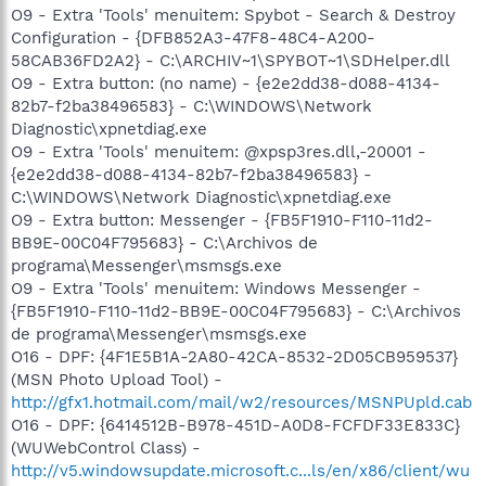
O9 - Extra 'Tools' menuitem: Spybot - Search & Destroy
Configuration - {DFB852A3-47F8-48C4-A200-
58CAB36FD2A2} - C:\ARCHIV~1\SPYBOT~1\SDHelper.dll
O9 - Extra button: (no name) - {e2e2dd38-d088-4134-
82b7-f2ba38496583} - C:\WINDOWS\Network
Diagnostic\xpnetdiag.exe
O9 - Extra 'Tools' menuitem: @xpsp3res.dll,-20001 -
{e2e2dd38-d088-4134-82b7-f2ba38496583} -
C:\WINDOWS\Network Diagnostic\xpnetdiag.exe
O9 - Extra button: Messenger - {FB5F1910-F110-11d2-
BB9E-00C04F795683} - C:\Archivos de
programa\Messenger\msmsgs.exe
O9 - Extra 'Tools' menuitem: Windows Messenger -
{FB5F1910-F110-11d2-BB9E-00C04F795683} - C:\Archivos
de programa\Messenger\msmsgs.exe
O16 - DPF: {4F1E5B1A-2A80-42CA-8532-2D05CB959537}
(MSN Photo Upload Tool) -
http://gfx1.hotmail.com/mail/w2/resources/MSNPUpld.cab
O16 - DPF: {6414512B-B978-451D-A0D8-FCFDF33E833C}
(WUWebControl Class) -
http://v5.windowsupdate.microsoft.c...ls/en/x86/client/wu