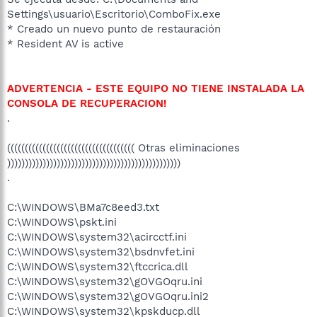
Settings\usuario\Escritorio\ComboFix.exe
* Creado un nuevo punto de restauración
* Resident AV is active
ADVERTENCIA - ESTE EQUIPO NO TIENE INSTALADA LA
CONSOLA DE RECUPERACION!
.
(((((((((((((((((((((((((((((((((((( Otras eliminaciones
)))))))))))))))))))))))))))))))))))))))))))))))))
.
C:\WINDOWS\BMa7c8eed3.txt
C:\WINDOWS\pskt.ini
C:\WINDOWS\system32\acircctf.ini
C:\WINDOWS\system32\bsdnvfet.ini
C:\WINDOWS\system32\ftccrica.dll
C:\WINDOWS\system32\gOVGOqru.ini
C:\WINDOWS\system32\gOVGOqru.ini2
C:\WINDOWS\system32\kpskducp.dll