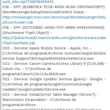
web_site.cab?1108116499343
O16 - DPF: {B38870E4-7ECB-40DA-8C6A-595F0A5519FF}
(MsnMessengerSetupDownloadControl Class) -
http://messenger.msn.com/download/MsnMessengerSetu
pDownloader.cab
O16 - DPF: {D27CDB6E-AE6D-11CF-96B8-444553540000}
(Shockwave Flash Object) -
http://fpdownload2.macromedia.com/get/shockwave/cabs
/flash/swflash.cab
O23 - Service: Apple Mobile Device - Apple, Inc. -
C:\Archivos de programa\Archivos comunes\Apple\Mobile
Device Support\bin\AppleMobileDeviceService.exe
O23 - Service: Canon Camera Access Library 8 (CCALib8) -
Canon Inc. - C:\Archivos de
programa\Canon\CAL\CALMAIN.exe
O23 - Service: Google Updater Service (gusvc) - Google -
C:\Archivos de programa\Google\Common\Google
Updater\GoogleUpdaterService.exe
O23 - Service: InstallDriver Table Manager (IDriverT) -
Macrovision Corporation - C:\Archivos de
programa\Archivos
comunes\InstallShield\Driver\1150\Intel 32\IDriverT.exe