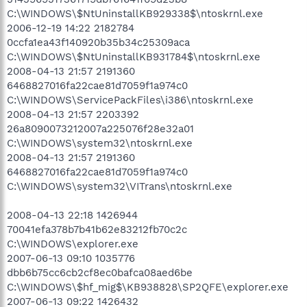
C:\WINDOWS\$NtUninstallKB929338$\ntoskrnl.exe
2006-12-19 14:22 2182784
0ccfa1ea43f140920b35b34c25309aca
C:\WINDOWS\$NtUninstallKB931784$\ntoskrnl.exe
2008-04-13 21:57 2191360
6468827016fa22cae81d7059f1a974c0
C:\WINDOWS\ServicePackFiles\i386\ntoskrnl.exe
2008-04-13 21:57 2203392
26a8090073212007a225076f28e32a01
C:\WINDOWS\system32\ntoskrnl.exe
2008-04-13 21:57 2191360
6468827016fa22cae81d7059f1a974c0
C:\WINDOWS\system32\VITrans\ntoskrnl.exe
2008-04-13 22:18 1426944
70041efa378b7b41b62e83212fb70c2c
C:\WINDOWS\explorer.exe
2007-06-13 09:10 1035776
dbb6b75cc6cb2cf8ec0bafca08aed6be
C:\WINDOWS\$hf_mig$\KB938828\SP2QFE\explorer.exe
2007-06-13 09:22 1426432