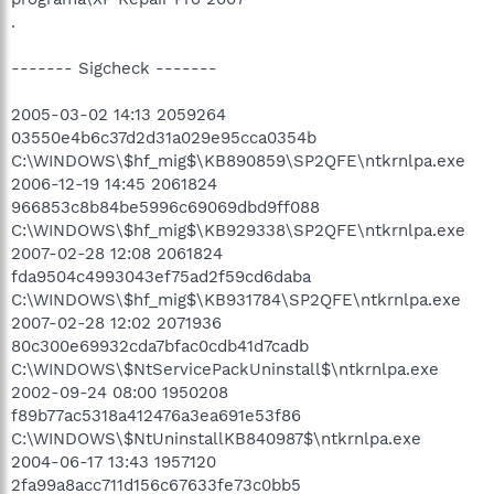
.
------- Sigcheck -------
2005-03-02 14:13 2059264
03550e4b6c37d2d31a029e95cca0354b
C:\WINDOWS\$hf_mig$\KB890859\SP2QFE\ntkrnlpa.exe
2006-12-19 14:45 2061824
966853c8b84be5996c69069dbd9ff088
C:\WINDOWS\$hf_mig$\KB929338\SP2QFE\ntkrnlpa.exe
2007-02-28 12:08 2061824
fda9504c4993043ef75ad2f59cd6daba
C:\WINDOWS\$hf_mig$\KB931784\SP2QFE\ntkrnlpa.exe
2007-02-28 12:02 2071936
80c300e69932cda7bfac0cdb41d7cadb
C:\WINDOWS\$NtServicePackUninstall$\ntkrnlpa.exe
2002-09-24 08:00 1950208
f89b77ac5318a412476a3ea691e53f86
C:\WINDOWS\$NtUninstallKB840987$\ntkrnlpa.exe
2004-06-17 13:43 1957120
2fa99a8acc711d156c67633fe73c0bb5