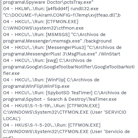
programa\Spyware Doctor\pctsTray.exe"
O4 - HKLM\..\Run: [a4fbdd4f] rundll32.exe
"C:\DOCUME~1\Airam\CONFIG~1\Temp\xvjtfeao.dll",b
O4 - HKCU\..\Run: [CTFMON.EXE]
C:\WINDOWS\system32\ctfmon.exe
O4 - HKCU\..\Run: [MSMSGS] "C:\Archivos de
programa\Messenger\msmsgs.exe" /background
O4 - HKCU\..\Run: [MessengerPlus3] "C:\Archivos de
programa\MessengerPlus! 3\MsgPlus.exe" /WinStart
O4 - HKCU\..\Run: [swg] C:\Archivos de
programa\Google\GoogleToolbarNotifier\GoogleToolbarNoti
fier.exe
O4 - HKCU\..\Run: [WinFlip] C:\Archivos de
programa\WinFlip\WinFlip.exe
O4 - HKCU\..\Run: [SpybotSD TeaTimer] C:\Archivos de
programa\Spybot - Search & Destroy\TeaTimer.exe
O4 - HKUS\S-1-5-19\..\Run: [CTFMON.EXE]
C:\WINDOWS\System32\CTFMON.EXE (User 'SERVICIO
LOCAL')
O4 - HKUS\S-1-5-20\..\Run: [CTFMON.EXE]
C:\WINDOWS\System32\CTFMON.EXE (User 'Servicio de
red')