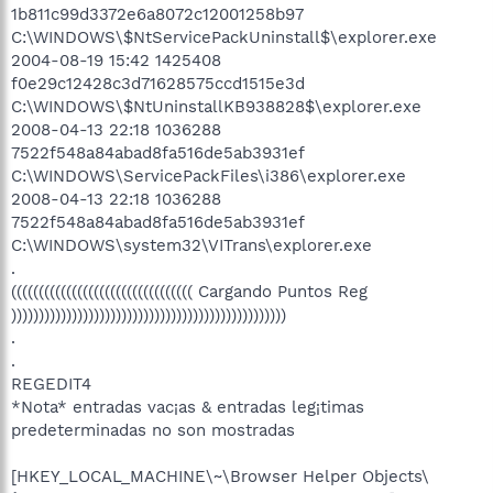
1b811c99d3372e6a8072c12001258b97
C:\WINDOWS\$NtServicePackUninstall$\explorer.exe
2004-08-19 15:42 1425408
f0e29c12428c3d71628575ccd1515e3d
C:\WINDOWS\$NtUninstallKB938828$\explorer.exe
2008-04-13 22:18 1036288
7522f548a84abad8fa516de5ab3931ef
C:\WINDOWS\ServicePackFiles\i386\explorer.exe
2008-04-13 22:18 1036288
7522f548a84abad8fa516de5ab3931ef
C:\WINDOWS\system32\VITrans\explorer.exe
.
((((((((((((((((((((((((((((((((( Cargando Puntos Reg
))))))))))))))))))))))))))))))))))))))))))))))))))
.
.
REGEDIT4
*Nota* entradas vac¡as & entradas leg¡timas
predeterminadas no son mostradas
[HKEY_LOCAL_MACHINE\~\Browser Helper Objects\