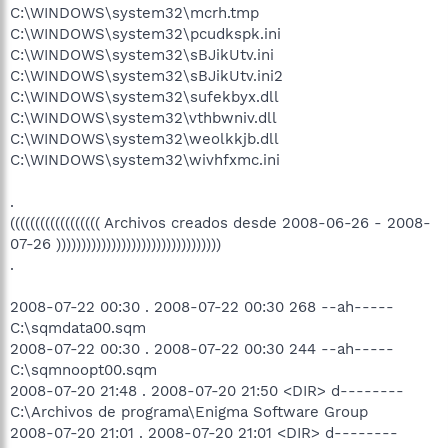
C:\WINDOWS\system32\mcrh.tmp
C:\WINDOWS\system32\pcudkspk.ini
C:\WINDOWS\system32\sBJikUtv.ini
C:\WINDOWS\system32\sBJikUtv.ini2
C:\WINDOWS\system32\sufekbyx.dll
C:\WINDOWS\system32\vthbwniv.dll
C:\WINDOWS\system32\weolkkjb.dll
C:\WINDOWS\system32\wivhfxmc.ini
.
(((((((((((((((((( Archivos creados desde 2008-06-26 - 2008-
07-26 )))))))))))))))))))))))))))))))))
.
2008-07-22 00:30 . 2008-07-22 00:30 268 --ah-----
C:\sqmdata00.sqm
2008-07-22 00:30 . 2008-07-22 00:30 244 --ah-----
C:\sqmnoopt00.sqm
2008-07-20 21:48 . 2008-07-20 21:50 <DIR> d--------
C:\Archivos de programa\Enigma Software Group
2008-07-20 21:01 . 2008-07-20 21:01 <DIR> d--------