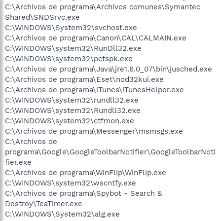
C:\Archivos de programa\Archivos comunes\Symantec
Shared\SNDSrvc.exe
C:\WINDOWS\System32\svchost.exe
C:\Archivos de programa\Canon\CAL\CALMAIN.exe
C:\WINDOWS\system32\RunDll32.exe
C:\WINDOWS\system32\pctspk.exe
C:\Archivos de programa\Java\jre1.6.0_07\bin\jusched.exe
C:\Archivos de programa\Eset\nod32kui.exe
C:\Archivos de programa\iTunes\iTunesHelper.exe
C:\WINDOWS\system32\rundll32.exe
C:\WINDOWS\system32\Rundll32.exe
C:\WINDOWS\system32\ctfmon.exe
C:\Archivos de programa\Messenger\msmsgs.exe
C:\Archivos de
programa\Google\GoogleToolbarNotifier\GoogleToolbarNoti
fier.exe
C:\Archivos de programa\WinFlip\WinFlip.exe
C:\WINDOWS\system32\wscntfy.exe
C:\Archivos de programa\Spybot - Search &
Destroy\TeaTimer.exe
C:\WINDOWS\System32\alg.exe