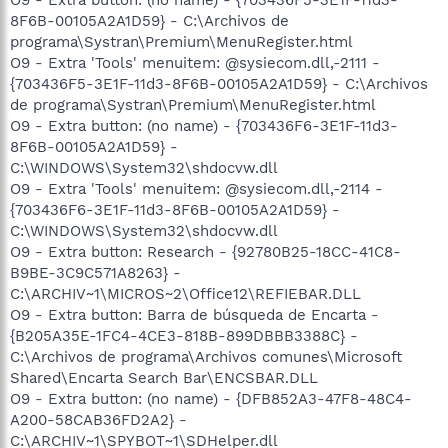
8F6B-00105A2A1D59} - C:\Archivos de
programa\Systran\Premium\MenuRegister.html
O9 - Extra 'Tools' menuitem: @sysiecom.dll,-2111 -
{703436F5-3E1F-11d3-8F6B-00105A2A1D59} - C:\Archivos
de programa\Systran\Premium\MenuRegister.html
O9 - Extra button: (no name) - {703436F6-3E1F-11d3-
8F6B-00105A2A1D59} -
C:\WINDOWS\System32\shdocvw.dll
O9 - Extra 'Tools' menuitem: @sysiecom.dll,-2114 -
{703436F6-3E1F-11d3-8F6B-00105A2A1D59} -
C:\WINDOWS\System32\shdocvw.dll
O9 - Extra button: Research - {92780B25-18CC-41C8-
B9BE-3C9C571A8263} -
C:\ARCHIV~1\MICROS~2\Office12\REFIEBAR.DLL
O9 - Extra button: Barra de búsqueda de Encarta -
{B205A35E-1FC4-4CE3-818B-899DBBB3388C} -
C:\Archivos de programa\Archivos comunes\Microsoft
Shared\Encarta Search Bar\ENCSBAR.DLL
O9 - Extra button: (no name) - {DFB852A3-47F8-48C4-
A200-58CAB36FD2A2} -
C:\ARCHIV~1\SPYBOT~1\SDHelper.dll