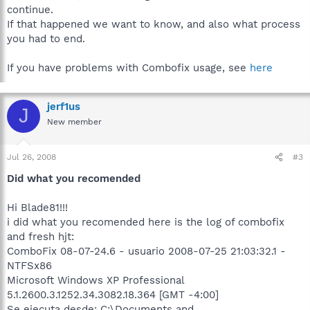
continue.
If that happened we want to know, and also what process
you had to end.
If you have problems with Combofix usage, see
here
jerf1us
J
New member
Jul 26, 2008
#3
Did what you recomended
Hi Blade81!!!
i did what you recomended here is the log of combofix
and fresh hjt:
ComboFix 08-07-24.6 - usuario 2008-07-25 21:03:32.1 -
NTFSx86
Microsoft Windows XP Professional
5.1.2600.3.1252.34.3082.18.364 [GMT -4:00]
Se ejecuta desde: C:\Documents and