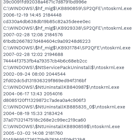
39c0091fd92038a4671c7d8791bd996e
C:\WINDOWS\$hf_mig$\KB890859\SP2QFE\ntoskrnl.exe
2006-12-19 14:45 2184448
cd330a4db638db19b85c82a35deee0ec
C:\WINDOWS\$hf_mig$\KB929338\SP2QFE\ntoskrnl.exe
2007-02-28 12:08 2184576
61bdb2667827d484604c9a09248d6223
C:\WINDOWS\$hf_mig$\KB931784\SP2QFE\ntoskrnl.exe
2007-02-28 12:02 2194688
74444f3753fb4a79357cb4b6c68eb2cc
C:\WINDOWS\$NtServicePackUninstall$\ntoskrnl.exe
2002-09-24 08:00 2044544
2fd02dc5d131936329f869ed94f316bf
C:\WINDOWS\$NtUninstallKB840987$\ntoskrnl.exe
2004-06-17 13:43 2054016
d8085120f11329872c7adea0a4c906f3
C:\WINDOWS\$NtUninstallKB885835_0$\ntoskrnl.exe
2004-08-19 15:33 2183424
37a07132147518c268e2c99ec219ca60
C:\WINDOWS\$NtUninstallKB890859$\ntoskrnl.exe
2005-03-02 14:08 2181760
5145969517361719db761641f09d23b8