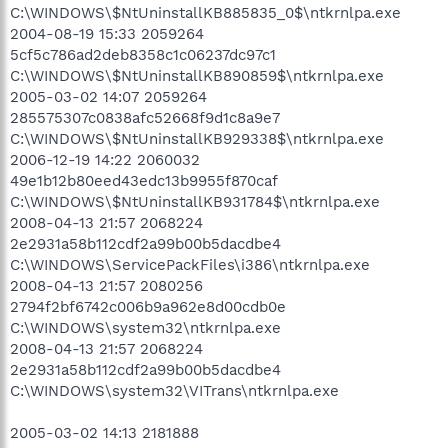
C:\WINDOWS\$NtUninstallKB885835_0$\ntkrnlpa.exe
2004-08-19 15:33 2059264
5cf5c786ad2deb8358c1c06237dc97c1
C:\WINDOWS\$NtUninstallKB890859$\ntkrnlpa.exe
2005-03-02 14:07 2059264
285575307c0838afc52668f9d1c8a9e7
C:\WINDOWS\$NtUninstallKB929338$\ntkrnlpa.exe
2006-12-19 14:22 2060032
49e1b12b80eed43edc13b9955f870caf
C:\WINDOWS\$NtUninstallKB931784$\ntkrnlpa.exe
2008-04-13 21:57 2068224
2e2931a58b112cdf2a99b00b5dacdbe4
C:\WINDOWS\ServicePackFiles\i386\ntkrnlpa.exe
2008-04-13 21:57 2080256
2794f2bf6742c006b9a962e8d00cdb0e
C:\WINDOWS\system32\ntkrnlpa.exe
2008-04-13 21:57 2068224
2e2931a58b112cdf2a99b00b5dacdbe4
C:\WINDOWS\system32\VITrans\ntkrnlpa.exe
2005-03-02 14:13 2181888