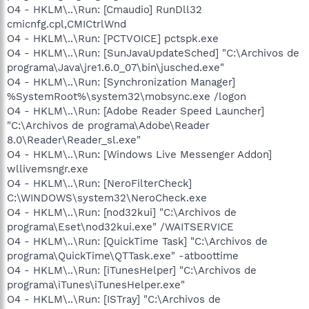
O4 - HKLM\..\Run: [Cmaudio] RunDll32
cmicnfg.cpl,CMICtrlWnd
O4 - HKLM\..\Run: [PCTVOICE] pctspk.exe
O4 - HKLM\..\Run: [SunJavaUpdateSched] "C:\Archivos de
programa\Java\jre1.6.0_07\bin\jusched.exe"
O4 - HKLM\..\Run: [Synchronization Manager]
%SystemRoot%\system32\mobsync.exe /logon
O4 - HKLM\..\Run: [Adobe Reader Speed Launcher]
"C:\Archivos de programa\Adobe\Reader
8.0\Reader\Reader_sl.exe"
O4 - HKLM\..\Run: [Windows Live Messenger Addon]
wllivemsngr.exe
O4 - HKLM\..\Run: [NeroFilterCheck]
C:\WINDOWS\system32\NeroCheck.exe
O4 - HKLM\..\Run: [nod32kui] "C:\Archivos de
programa\Eset\nod32kui.exe" /WAITSERVICE
O4 - HKLM\..\Run: [QuickTime Task] "C:\Archivos de
programa\QuickTime\QTTask.exe" -atboottime
O4 - HKLM\..\Run: [iTunesHelper] "C:\Archivos de
programa\iTunes\iTunesHelper.exe"
O4 - HKLM\..\Run: [ISTray] "C:\Archivos de