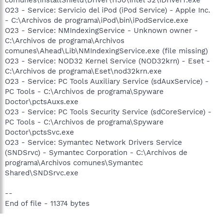
O23 - Service: Servicio del iPod (iPod Service) - Apple Inc.
- C:\Archivos de programa\iPod\bin\iPodService.exe
O23 - Service: NMIndexingService - Unknown owner -
C:\Archivos de programa\Archivos
comunes\Ahead\Lib\NMIndexingService.exe (file missing)
O23 - Service: NOD32 Kernel Service (NOD32krn) - Eset -
C:\Archivos de programa\Eset\nod32krn.exe
O23 - Service: PC Tools Auxiliary Service (sdAuxService) -
PC Tools - C:\Archivos de programa\Spyware
Doctor\pctsAuxs.exe
O23 - Service: PC Tools Security Service (sdCoreService) -
PC Tools - C:\Archivos de programa\Spyware
Doctor\pctsSvc.exe
O23 - Service: Symantec Network Drivers Service
(SNDSrvc) - Symantec Corporation - C:\Archivos de
programa\Archivos comunes\Symantec
Shared\SNDSrvc.exe
--
End of file - 11374 bytes