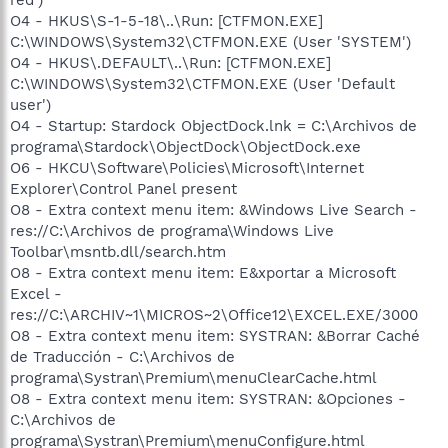
O4 - HKUS\S-1-5-18\..\Run: [CTFMON.EXE]
C:\WINDOWS\System32\CTFMON.EXE (User 'SYSTEM')
O4 - HKUS\.DEFAULT\..\Run: [CTFMON.EXE]
C:\WINDOWS\System32\CTFMON.EXE (User 'Default
user')
O4 - Startup: Stardock ObjectDock.lnk = C:\Archivos de
programa\Stardock\ObjectDock\ObjectDock.exe
O6 - HKCU\Software\Policies\Microsoft\Internet
Explorer\Control Panel present
O8 - Extra context menu item: &Windows Live Search -
res://C:\Archivos de programa\Windows Live
Toolbar\msntb.dll/search.htm
O8 - Extra context menu item: E&xportar a Microsoft
Excel -
res://C:\ARCHIV~1\MICROS~2\Office12\EXCEL.EXE/3000
O8 - Extra context menu item: SYSTRAN: &Borrar Caché
de Traducción - C:\Archivos de
programa\Systran\Premium\menuClearCache.html
O8 - Extra context menu item: SYSTRAN: &Opciones -
C:\Archivos de
programa\Systran\Premium\menuConfigure.html