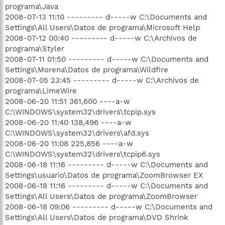
programa\Java
2008-07-13 11:10 --------- d-----w C:\Documents and
Settings\All Users\Datos de programa\Microsoft Help
2008-07-12 00:40 --------- d-----w C:\Archivos de
programa\Styler
2008-07-11 01:50 --------- d-----w C:\Documents and
Settings\Morena\Datos de programa\Wildfire
2008-07-05 23:45 --------- d-----w C:\Archivos de
programa\LimeWire
2008-06-20 11:51 361,600 ----a-w
C:\WINDOWS\system32\drivers\tcpip.sys
2008-06-20 11:40 138,496 ----a-w
C:\WINDOWS\system32\drivers\afd.sys
2008-06-20 11:08 225,856 ----a-w
C:\WINDOWS\system32\drivers\tcpip6.sys
2008-06-18 11:16 --------- d-----w C:\Documents and
Settings\usuario\Datos de programa\ZoomBrowser EX
2008-06-18 11:16 --------- d-----w C:\Documents and
Settings\All Users\Datos de programa\ZoomBrowser
2008-06-18 09:06 --------- d-----w C:\Documents and
Settings\All Users\Datos de programa\DVD Shrink