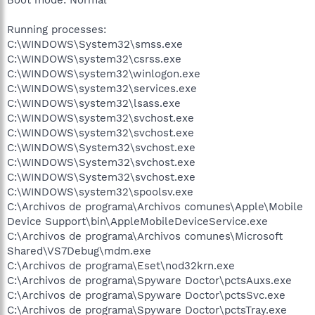
Running processes:
C:\WINDOWS\System32\smss.exe
C:\WINDOWS\system32\csrss.exe
C:\WINDOWS\system32\winlogon.exe
C:\WINDOWS\system32\services.exe
C:\WINDOWS\system32\lsass.exe
C:\WINDOWS\system32\svchost.exe
C:\WINDOWS\system32\svchost.exe
C:\WINDOWS\System32\svchost.exe
C:\WINDOWS\System32\svchost.exe
C:\WINDOWS\System32\svchost.exe
C:\WINDOWS\system32\spoolsv.exe
C:\Archivos de programa\Archivos comunes\Apple\Mobile
Device Support\bin\AppleMobileDeviceService.exe
C:\Archivos de programa\Archivos comunes\Microsoft
Shared\VS7Debug\mdm.exe
C:\Archivos de programa\Eset\nod32krn.exe
C:\Archivos de programa\Spyware Doctor\pctsAuxs.exe
C:\Archivos de programa\Spyware Doctor\pctsSvc.exe
C:\Archivos de programa\Spyware Doctor\pctsTray.exe