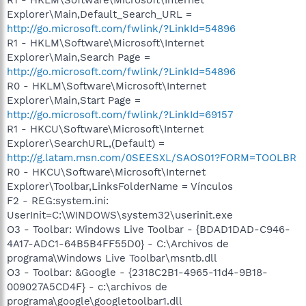
Explorer\Main,Default_Search_URL =
http://go.microsoft.com/fwlink/?LinkId=54896
R1 - HKLM\Software\Microsoft\Internet
Explorer\Main,Search Page =
http://go.microsoft.com/fwlink/?LinkId=54896
R0 - HKLM\Software\Microsoft\Internet
Explorer\Main,Start Page =
http://go.microsoft.com/fwlink/?LinkId=69157
R1 - HKCU\Software\Microsoft\Internet
Explorer\SearchURL,(Default) =
http://g.latam.msn.com/0SEESXL/SAOS01?FORM=TOOLBR
R0 - HKCU\Software\Microsoft\Internet
Explorer\Toolbar,LinksFolderName = Vínculos
F2 - REG:system.ini:
UserInit=C:\WINDOWS\system32\userinit.exe
O3 - Toolbar: Windows Live Toolbar - {BDAD1DAD-C946-
4A17-ADC1-64B5B4FF55D0} - C:\Archivos de
programa\Windows Live Toolbar\msntb.dll
O3 - Toolbar: &Google - {2318C2B1-4965-11d4-9B18-
009027A5CD4F} - c:\archivos de
programa\google\googletoolbar1.dll