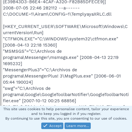
{E39B43D3-B6E4-4CAF-A320-F82B85DFECE9}]
2008-07-05 22:46 282112 --a------
C:\DOCUME~1\Airam\CONFIG~1\Temp\yayaXRLC.dll
[HKEY_CURRENT_USER\SOFTWARE\Microsoft\Windows\C
urrentVersion\Run]
"CTFMON.EXE"="C:\WINDOWS\system32\ctfmon.exe"
[2008-04-13 22:18 15360]
"MSMSGS"="C:\Archivos de
programa\Messenger\msmsgs.exe" [2008-04-13 22:19
1695232]
"MessengerPlus3"="C:\Archivos de
programa\MessengerPlus! 3\MsgPlus.exe" [2006-06-01
05:44 190024]
"swg"="C:\Archivos de
programa\Google\GoogleToolbarNotifier\GoogleToolbarNoti
fier.exe" [2007-10-12 00:25 68856]
"WinFlip"="C:\Archivos de programa\WinFlip\WinFlip.exe"
This site uses cookies to help personalise content, tailor your experience
[2007-10-25 02:12 462848]
and to keep you logged in if you register.
By continuing to use this site, you are consenting to our use of cookies.
"SpybotSD TeaTimer"="C:\Archivos de programa\Spybot -
Search & Destroy\TeaTimer.exe" [2008-07-07 09:42
Accept
Learn more…
2156368]