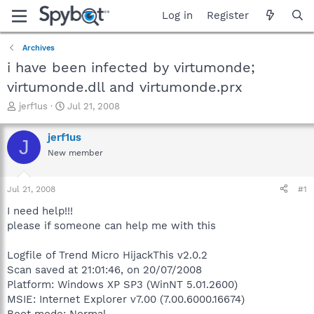
Log in
Register
Archives
i have been infected by virtumonde;
virtumonde.dll and virtumonde.prx
T
S
jerf1us
Jul 21, 2008
h
t
r
a
jerf1us
J
e
r
New member
a
t
d
d
s
a
Jul 21, 2008
#1
t
t
a
e
I need help!!!
r
please if someone can help me with this
t
e
Logfile of Trend Micro HijackThis v2.0.2
r
Scan saved at 21:01:46, on 20/07/2008
Platform: Windows XP SP3 (WinNT 5.01.2600)
MSIE: Internet Explorer v7.00 (7.00.6000.16674)
Boot mode: Normal