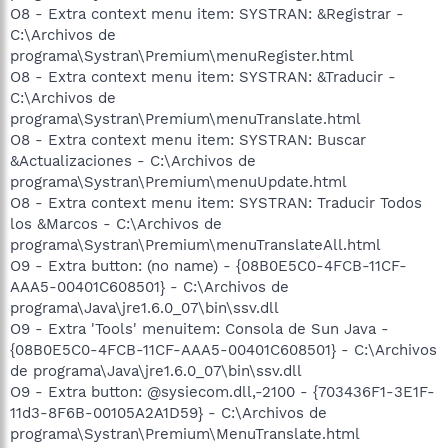
O8 - Extra context menu item: SYSTRAN: &Registrar -
C:\Archivos de
programa\Systran\Premium\menuRegister.html
O8 - Extra context menu item: SYSTRAN: &Traducir -
C:\Archivos de
programa\Systran\Premium\menuTranslate.html
O8 - Extra context menu item: SYSTRAN: Buscar
&Actualizaciones - C:\Archivos de
programa\Systran\Premium\menuUpdate.html
O8 - Extra context menu item: SYSTRAN: Traducir Todos
los &Marcos - C:\Archivos de
programa\Systran\Premium\menuTranslateAll.html
O9 - Extra button: (no name) - {08B0E5C0-4FCB-11CF-
AAA5-00401C608501} - C:\Archivos de
programa\Java\jre1.6.0_07\bin\ssv.dll
O9 - Extra 'Tools' menuitem: Consola de Sun Java -
{08B0E5C0-4FCB-11CF-AAA5-00401C608501} - C:\Archivos
de programa\Java\jre1.6.0_07\bin\ssv.dll
O9 - Extra button: @sysiecom.dll,-2100 - {703436F1-3E1F-
11d3-8F6B-00105A2A1D59} - C:\Archivos de
programa\Systran\Premium\MenuTranslate.html