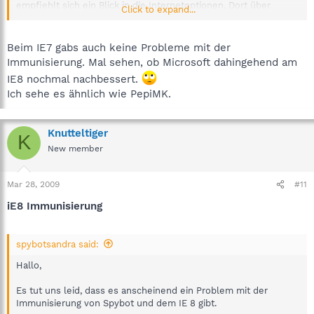
empfiehlt sich ein Blick in die Internetoptionen. Dort über
Click to expand...
"Sicherheit" die "Eingeschränkte Sites" und danach die "Sites"
anzeigen zu lassen. Finden sich hier massenhaft Einträge von
URL, welche man nicht selbst manuell eingetragen hat,
Beim IE7 gabs auch keine Probleme mit der
stammen diese Einträge oftmals von "Sicherheitssoftware" aller
Immunisierung. Mal sehen, ob Microsoft dahingehend am
Art. So auch z.B. von "Spybot S&D", falls die Option
IE8 nochmal nachbessert.
"Immunisieren" in dessen Einstellungen ausgewählt ist. Zur
Ich sehe es ähnlich wie PepiMK.
Behebung der Probleme in "Spybot S&D" über "Modus" zunächst
den "Erweiterten Modus" auswählen und danach die Option
"Immunisieren" anklicken. Hier "Rückgängig" auswählen und die
Option "Aktiviere permanente Blockierung bösartiger Adressen
Knutteltiger
K
im Internet Explorer" deaktivieren.
New member
Mar 28, 2009
#11
iE8 Immunisierung
spybotsandra said:
Hallo,
Es tut uns leid, dass es anscheinend ein Problem mit der
Immunisierung von Spybot und dem IE 8 gibt.