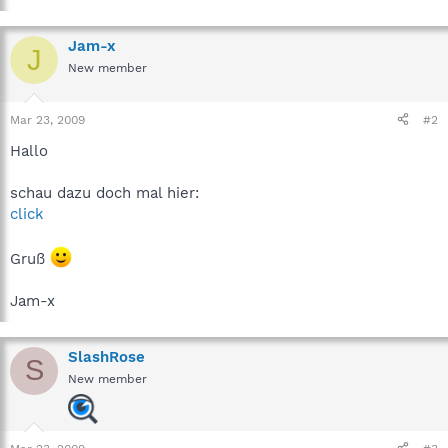
Jam-x
J
New member
Mar 23, 2009
#2
Hallo
schau dazu doch mal hier:
click
Gruß
Jam-x
SlashRose
S
New member