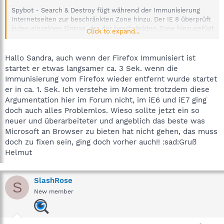
Spybot - Search & Destroy fügt während der Immunisierung
Internetseiten zur beschränkten Zone hinzu. Der IE 8 überprüft
jeden einzelnen Eintrag, der der beschränkten Zone hinzugefügt
Click to expand...
wird, sodass dieser Prozess die Geschwindigkeit von IE 8
beeinträchtigt. Wir hoffen, das dieses Problem schnellstmöglich
gelöst wird.
Hallo Sandra, auch wenn der Firefox Immunisiert ist
startet er etwas langsamer ca. 3 Sek. wenn die
Das einzige was Sie im Moment tun können, ist die
Immunisierung vom Firefox wieder entfernt wurde startet
Immunisierung rückgängig zu machen oder den IE 7 zu nutzen.
er in ca. 1. Sek. Ich verstehe im Moment trotzdem diese
Argumentation hier im Forum nicht, im iE6 und iE7 ging
Dies wird auch in unserem
englischsprachigen Forum
diskutiert.
doch auch alles Problemlos. Wieso sollte jetzt ein so
Mit freundlichen Grüßen
neuer und überarbeiteter und angeblich das beste was
Sandra
Microsoft an Browser zu bieten hat nicht gehen, das muss
Team Spybot
doch zu fixen sein, ging doch vorher auch!! :sad:Gruß
Helmut
SlashRose
S
New member