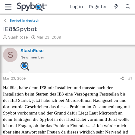
Log in
Register
Spybot in deutsch
IE8&Spybot
T
S
SlashRose
Mar 23, 2009
h
t
r
a
SlashRose
S
e
r
New member
a
t
d
d
s
a
t
t
Mar 23, 2009
#1
a
e
r
Hallöle, habe denn IE8 mir Installiert und musste nach der
t
Installation beim Starten des IE8 eine Verzögerung Feststellen bis
e
der IE8 Startet, jetzt habe ich bei Microsoft mal Nachgesehen und
r
dort wurde Geschrieben das dieses Problem im Zusammenhang mit
Spybot vorkommt und der Grund dafür Liegt Laut Microsoft an
denn Einträgen die Spybot in der Host Datei vornimmt! Jetzt wollte
ich mal Fragen, ob ihr das Problem Fixt oder......! Ich würde mich
über eine Antwort sehr Freuen da dieses wirklich sehr Nervend ist!