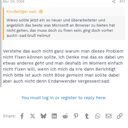
Mar 29, 2009
#12
Knutteltiger said:
Wieso sollte jetzt ein so neuer und überarbeiteter und
angeblich das beste was Microsoft an Browser zu bieten hat
nicht gehen, das muss doch zu fixen sein, ging doch vorher
auch!! :sad:Gruß Helmut
Verstehe das auch nicht ganz warum man dieses Problem
nicht Fixen können sollte, ich Denke mal das es dabei um
etwas anderes geht und man deshalb im Moment einfach
nicht Fixen will, wenn ich mich da Irre dann Berichtigt
mich bitte ist auch nicht Böse gemeint man sollte dabei
aber auch nicht denn Endanwender Vergessen!:sad:
You must log in or register to reply here.
Facebook
X
Bluesky
LinkedIn
Reddit
Pinterest
Tumblr
WhatsApp
Email
Li
Share: