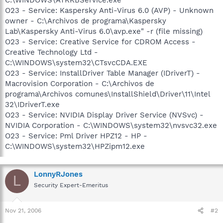
O23 - Service: Kaspersky Anti-Virus 6.0 (AVP) - Unknown
owner - C:\Archivos de programa\Kaspersky
Lab\Kaspersky Anti-Virus 6.0\avp.exe" -r (file missing)
O23 - Service: Creative Service for CDROM Access -
Creative Technology Ltd -
C:\WINDOWS\system32\CTsvcCDA.EXE
O23 - Service: InstallDriver Table Manager (IDriverT) -
Macrovision Corporation - C:\Archivos de
programa\Archivos comunes\InstallShield\Driver\11\Intel
32\IDriverT.exe
O23 - Service: NVIDIA Display Driver Service (NVSvc) -
NVIDIA Corporation - C:\WINDOWS\system32\nvsvc32.exe
O23 - Service: Pml Driver HPZ12 - HP -
C:\WINDOWS\system32\HPZipm12.exe
LonnyRJones
L
Security Expert-Emeritus
Nov 21, 2006
#2