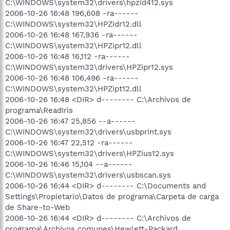
C:\WINDOWS\system32\drivers\hpzid412.sys
2006-10-26 16:48 196,608 -ra------
C:\WINDOWS\system32\HPZidr12.dll
2006-10-26 16:48 167,936 -ra------
C:\WINDOWS\system32\HPZipr12.dll
2006-10-26 16:48 16,112 -ra------
C:\WINDOWS\system32\drivers\HPZipr12.sys
2006-10-26 16:48 106,496 -ra------
C:\WINDOWS\system32\HPZipt12.dll
2006-10-26 16:48 <DIR> d-------- C:\Archivos de
programa\ReadIris
2006-10-26 16:47 25,856 --a------
C:\WINDOWS\system32\drivers\usbprint.sys
2006-10-26 16:47 22,512 -ra------
C:\WINDOWS\system32\drivers\HPZius12.sys
2006-10-26 16:46 15,104 --a------
C:\WINDOWS\system32\drivers\usbscan.sys
2006-10-26 16:44 <DIR> d-------- C:\Documents and
Settings\Propietario\Datos de programa\Carpeta de carga
de Share-to-Web
2006-10-26 16:44 <DIR> d-------- C:\Archivos de
programa\Archivos comunes\Hewlett-Packard