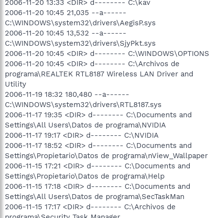
2006-11-20 13:33 <DIR> d-------- C:\kav
2006-11-20 10:45 21,035 --a------
C:\WINDOWS\system32\drivers\AegisP.sys
2006-11-20 10:45 13,532 --a------
C:\WINDOWS\system32\drivers\SjyPkt.sys
2006-11-20 10:45 <DIR> d-------- C:\WINDOWS\OPTIONS
2006-11-20 10:45 <DIR> d-------- C:\Archivos de
programa\REALTEK RTL8187 Wireless LAN Driver and
Utility
2006-11-19 18:32 180,480 --a------
C:\WINDOWS\system32\drivers\RTL8187.sys
2006-11-17 19:35 <DIR> d-------- C:\Documents and
Settings\All Users\Datos de programa\NVIDIA
2006-11-17 19:17 <DIR> d-------- C:\NVIDIA
2006-11-17 18:52 <DIR> d-------- C:\Documents and
Settings\Propietario\Datos de programa\nView_Wallpaper
2006-11-15 17:21 <DIR> d-------- C:\Documents and
Settings\Propietario\Datos de programa\Help
2006-11-15 17:18 <DIR> d-------- C:\Documents and
Settings\All Users\Datos de programa\SecTaskMan
2006-11-15 17:17 <DIR> d-------- C:\Archivos de
programa\Security Task Manager