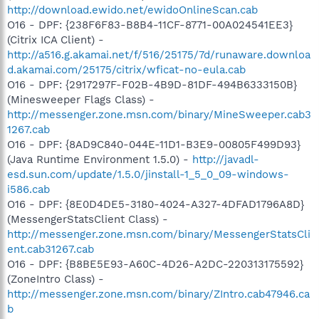
http://download.ewido.net/ewidoOnlineScan.cab
O16 - DPF: {238F6F83-B8B4-11CF-8771-00A024541EE3}
(Citrix ICA Client) -
http://a516.g.akamai.net/f/516/25175/7d/runaware.downloa
d.akamai.com/25175/citrix/wficat-no-eula.cab
O16 - DPF: {2917297F-F02B-4B9D-81DF-494B6333150B}
(Minesweeper Flags Class) -
http://messenger.zone.msn.com/binary/MineSweeper.cab3
1267.cab
O16 - DPF: {8AD9C840-044E-11D1-B3E9-00805F499D93}
(Java Runtime Environment 1.5.0) -
http://javadl-
esd.sun.com/update/1.5.0/jinstall-1_5_0_09-windows-
i586.cab
O16 - DPF: {8E0D4DE5-3180-4024-A327-4DFAD1796A8D}
(MessengerStatsClient Class) -
http://messenger.zone.msn.com/binary/MessengerStatsCli
ent.cab31267.cab
O16 - DPF: {B8BE5E93-A60C-4D26-A2DC-220313175592}
(ZoneIntro Class) -
http://messenger.zone.msn.com/binary/ZIntro.cab47946.ca
b