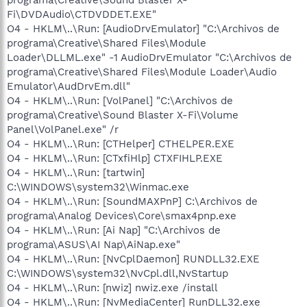
Fi\DVDAudio\CTDVDDET.EXE"
O4 - HKLM\..\Run: [AudioDrvEmulator] "C:\Archivos de
programa\Creative\Shared Files\Module
Loader\DLLML.exe" -1 AudioDrvEmulator "C:\Archivos de
programa\Creative\Shared Files\Module Loader\Audio
Emulator\AudDrvEm.dll"
O4 - HKLM\..\Run: [VolPanel] "C:\Archivos de
programa\Creative\Sound Blaster X-Fi\Volume
Panel\VolPanel.exe" /r
O4 - HKLM\..\Run: [CTHelper] CTHELPER.EXE
O4 - HKLM\..\Run: [CTxfiHlp] CTXFIHLP.EXE
O4 - HKLM\..\Run: [tartwin]
C:\WINDOWS\system32\Winmac.exe
O4 - HKLM\..\Run: [SoundMAXPnP] C:\Archivos de
programa\Analog Devices\Core\smax4pnp.exe
O4 - HKLM\..\Run: [Ai Nap] "C:\Archivos de
programa\ASUS\AI Nap\AiNap.exe"
O4 - HKLM\..\Run: [NvCplDaemon] RUNDLL32.EXE
C:\WINDOWS\system32\NvCpl.dll,NvStartup
O4 - HKLM\..\Run: [nwiz] nwiz.exe /install
O4 - HKLM\..\Run: [NvMediaCenter] RunDLL32.exe