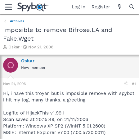
Log in
Register
Archives
Imposible to remove Bifrose.LA and
Fake.Wget
T
S
Oskar
Nov 21, 2006
h
t
r
a
Oskar
O
e
r
New member
a
t
d
d
s
a
Nov 21, 2006
#1
t
t
a
e
Hi, i have this troyan but is imposible remove with spybot,
r
i hit my log, many thanks, a greeting.
t
e
Logfile of HijackThis v1.99.1
r
Scan saved at 20:15:49, on 21/11/2006
Platform: Windows XP SP2 (WinNT 5.01.2600)
MSIE: Internet Explorer v7.00 (7.00.5730.0011)