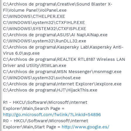
C:\Archivos de programa\Creative\Sound Blaster X-
Fi\Volume Panel\VolPanel.exe
C:\WINDOWS\CTHELPER.EXE
C:\WINDOWS\system32\CTXFIHLP.EXE
C:\WINDOWS\SYSTEM32\CTXFISPI.EXE
C:\Archivos de programa\ASUS\AI Nap\AiNap.exe
C:\WINDOWS\system32\RunDLL32.exe
C:\Archivos de programa\Kaspersky Lab\Kaspersky Anti-
Virus 6.0\avp.exe
C:\Archivos de programa\REALTEK RTL8187 Wireless LAN
Driver and Utility\RtWLan.exe
C:\Archivos de programa\MSN Messenger\msnmsgr.exe
C:\WINDOWS\system32\svchost.exe
C:\Archivos de programa\Internet Explorer\iexplore.exe
C:\Archivos de programa\HJT\HijackThis.exe
R1 - HKCU\Software\Microsoft\Internet
Explorer\Main,Search Page =
http://go.microsoft.com/fwlink/?LinkId=54896
R0 - HKCU\Software\Microsoft\Internet
Explorer\Main,Start Page =
http://www.google.es/