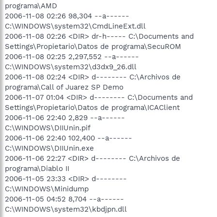
programa\AMD
2006-11-08 02:26 98,304 --a------
C:\WINDOWS\system32\CmdLineExt.dll
2006-11-08 02:26 <DIR> dr-h----- C:\Documents and
Settings\Propietario\Datos de programa\SecuROM
2006-11-08 02:25 2,297,552 --a------
C:\WINDOWS\system32\d3dx9_26.dll
2006-11-08 02:24 <DIR> d-------- C:\Archivos de
programa\Call of Juarez SP Demo
2006-11-07 01:04 <DIR> d-------- C:\Documents and
Settings\Propietario\Datos de programa\ICAClient
2006-11-06 22:40 2,829 --a------
C:\WINDOWS\DIIUnin.pif
2006-11-06 22:40 102,400 --a------
C:\WINDOWS\DIIUnin.exe
2006-11-06 22:27 <DIR> d-------- C:\Archivos de
programa\Diablo II
2006-11-05 23:33 <DIR> d--------
C:\WINDOWS\Minidump
2006-11-05 04:52 8,704 --a------
C:\WINDOWS\system32\kbdjpn.dll