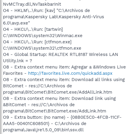
NvMCTray.dll,NvTaskbarInit
O4 - HKLM\..\Run: [kav] "C:\Archivos de
programa\Kaspersky Lab\Kaspersky Anti-Virus
6.0\avp.exe"
O4 - HKCU\..\Run: [tartwin]
C:\WINDOWS\system32\Winmac.exe
O4 - HKCU\..\Run: [ctfmon.exe]
C:\WINDOWS\system32\ctfmon.exe
O4 - Global Startup: REALTEK RTL8187 Wireless LAN
Utility.lnk = ?
O8 - Extra context menu item: Agregar a &Windows Live
Favorites -
http://favorites.live.com/quickadd.aspx
O8 - Extra context menu item: Download all links using
BitComet - res://C:\Archivos de
programa\BitComet\BitComet.exe/AddAllLink.htm
O8 - Extra context menu item: Download link using
&BitComet - res://C:\Archivos de
programa\BitComet\BitComet.exe/AddLink.htm
O9 - Extra button: (no name) - {08B0E5C0-4FCB-11CF-
AAA5-00401C608501} - C:\Archivos de
programa\Java\jre1.5.0_09\bin\ssv.dll