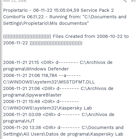
Nov 22, 2006
#5
Propietario - 06-11-22 15:05:04,59 Service Pack 2
ComboFix 06.11.22 - Running from: "C:\Documents and
Settings\Propietario\Mis documentos"
((((((((((((((((((((((((((((((( Files Created from 2006-10-22 to
2006-11-22 ))))))))))))))))))))))))))))))))))
2006-11-21 21:15 <DIR> d-------- C:\Archivos de
programa\Windows Defender
2006-11-21 21:06 118,784 --a------
C:\WINDOWS\system32\MSSTDFMT.DLL
2006-11-21 21:06 <DIR> d-------- C:\Archivos de
programa\SpywareBlaster
2006-11-21 15:48 <DIR> d--------
C:\WINDOWS\system32\Kaspersky Lab
2006-11-21 03:09 <DIR> d-------- C:\Archivos de
programa\HJT
2006-11-20 13:38 <DIR> d-------- C:\Documents and
Settings\All Users\Datos de programa\Kaspersky Lab