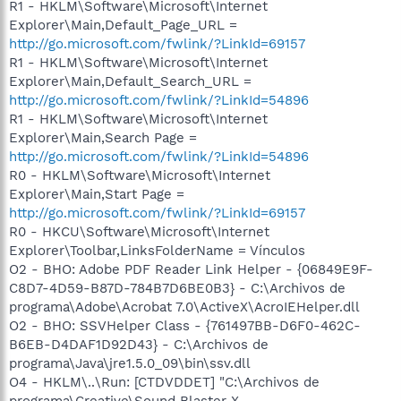
R1 - HKLM\Software\Microsoft\Internet
Explorer\Main,Default_Page_URL =
http://go.microsoft.com/fwlink/?LinkId=69157
R1 - HKLM\Software\Microsoft\Internet
Explorer\Main,Default_Search_URL =
http://go.microsoft.com/fwlink/?LinkId=54896
R1 - HKLM\Software\Microsoft\Internet
Explorer\Main,Search Page =
http://go.microsoft.com/fwlink/?LinkId=54896
R0 - HKLM\Software\Microsoft\Internet
Explorer\Main,Start Page =
http://go.microsoft.com/fwlink/?LinkId=69157
R0 - HKCU\Software\Microsoft\Internet
Explorer\Toolbar,LinksFolderName = Vínculos
O2 - BHO: Adobe PDF Reader Link Helper - {06849E9F-
C8D7-4D59-B87D-784B7D6BE0B3} - C:\Archivos de
programa\Adobe\Acrobat 7.0\ActiveX\AcroIEHelper.dll
O2 - BHO: SSVHelper Class - {761497BB-D6F0-462C-
B6EB-D4DAF1D92D43} - C:\Archivos de
programa\Java\jre1.5.0_09\bin\ssv.dll
O4 - HKLM\..\Run: [CTDVDDET] "C:\Archivos de
programa\Creative\Sound Blaster X-