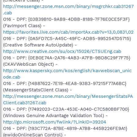
http://messenger.zone.msn.com/binary/msgrchkr.cab31267
.cab
O16 - DPF: {03B39B10-9AB9-4DBB-8189-7F76E0CE5F3F}
(FavImport Class) -
https://favorites.live.com/cab/ImportAx.cab?v=13,0,0831,02
O16 - DPF: {0A5FD7C5-A45C-49FC-ADB5-9952547D5715}
(Creative Software AutoUpdate) -
http://www.creative.com/su/ocx/15026/CTSUEng.cab
O16 - DPF: {0EB0E74A-2A76-4AB3-A7FB-9BD8C29F7F75}
(CKAVWebScan Object) -
http://www.kaspersky.com/kos/english/kavwebscan_unic
ode.cab
O16 - DPF: {14B87622-7E19-4EA8-93B3-97215F77A6BC}
(MessengerStatsClient Class) -
http://messenger.zone.msn.com/binary/MessengerStatsPA
Client.cab31267.cab
O16 - DPF: {17492023-C23A-453E-A040-C7C580BBF700}
(Windows Genuine Advantage Validation Tool) -
http://go.microsoft.com/fwlink/?LinkID=39204
O16 - DPF: {193C772A-87BE-4B19-A7BB-445B226FE9A1}
(ewidoOnlineScan Control) -