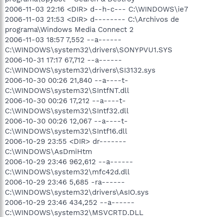
2006-11-03 22:16 <DIR> d--h-c--- C:\WINDOWS\ie7
2006-11-03 21:53 <DIR> d-------- C:\Archivos de
programa\Windows Media Connect 2
2006-11-03 18:57 7,552 --a------
C:\WINDOWS\system32\drivers\SONYPVU1.SYS
2006-10-31 17:17 67,712 --a------
C:\WINDOWS\system32\drivers\SI3132.sys
2006-10-30 00:26 21,840 --a----t-
C:\WINDOWS\system32\SIntfNT.dll
2006-10-30 00:26 17,212 --a----t-
C:\WINDOWS\system32\SIntf32.dll
2006-10-30 00:26 12,067 --a----t-
C:\WINDOWS\system32\SIntf16.dll
2006-10-29 23:55 <DIR> dr-------
C:\WINDOWS\AsDmiHtm
2006-10-29 23:46 962,612 --a------
C:\WINDOWS\system32\mfc42d.dll
2006-10-29 23:46 5,685 -ra------
C:\WINDOWS\system32\drivers\AsIO.sys
2006-10-29 23:46 434,252 --a------
C:\WINDOWS\system32\MSVCRTD.DLL