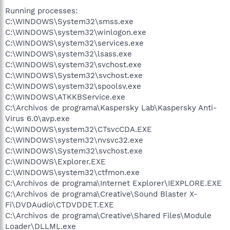
Running processes:
C:\WINDOWS\System32\smss.exe
C:\WINDOWS\system32\winlogon.exe
C:\WINDOWS\system32\services.exe
C:\WINDOWS\system32\lsass.exe
C:\WINDOWS\system32\svchost.exe
C:\WINDOWS\System32\svchost.exe
C:\WINDOWS\system32\spoolsv.exe
C:\WINDOWS\ATKKBService.exe
C:\Archivos de programa\Kaspersky Lab\Kaspersky Anti-
Virus 6.0\avp.exe
C:\WINDOWS\system32\CTsvcCDA.EXE
C:\WINDOWS\system32\nvsvc32.exe
C:\WINDOWS\System32\svchost.exe
C:\WINDOWS\Explorer.EXE
C:\WINDOWS\system32\ctfmon.exe
C:\Archivos de programa\Internet Explorer\IEXPLORE.EXE
C:\Archivos de programa\Creative\Sound Blaster X-
Fi\DVDAudio\CTDVDDET.EXE
C:\Archivos de programa\Creative\Shared Files\Module
Loader\DLLML.exe