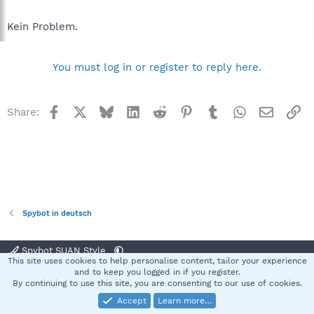
Kein Problem.
You must log in or register to reply here.
Facebook
X
Bluesky
LinkedIn
Reddit
Pinterest
Tumblr
WhatsApp
Email
Li
Share:
Spybot in deutsch
Spybot SUAN Style
This site uses cookies to help personalise content, tailor your experience
Contact us
Terms and rules
Privacy policy
Help
Home
R
and to keep you logged in if you register.
S
By continuing to use this site, you are consenting to our use of cookies.
S
Accept
Learn more…
®
Community platform by XenForo
© 2010-2025 XenForo Ltd.