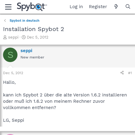
Log in
Register
Spybot in deutsch
Installation Spybot 2
T
S
seppi
Dec 5, 2012
h
t
r
a
seppi
S
e
r
New member
a
t
d
d
s
a
Dec 5, 2012
#1
t
t
a
e
Hallo,
r
t
kann ich Spybot 2 über die alte Version 1.6.2 installieren
e
oder muß ich 1.6.2 von meinem Rechner zuvor
r
vollkommen entfernen?
LG, Seppi