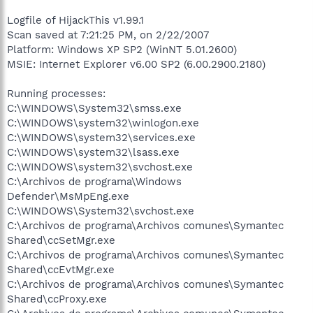
Logfile of HijackThis v1.99.1
Scan saved at 7:21:25 PM, on 2/22/2007
Platform: Windows XP SP2 (WinNT 5.01.2600)
MSIE: Internet Explorer v6.00 SP2 (6.00.2900.2180)
Running processes:
C:\WINDOWS\System32\smss.exe
C:\WINDOWS\system32\winlogon.exe
C:\WINDOWS\system32\services.exe
C:\WINDOWS\system32\lsass.exe
C:\WINDOWS\system32\svchost.exe
C:\Archivos de programa\Windows
Defender\MsMpEng.exe
C:\WINDOWS\System32\svchost.exe
C:\Archivos de programa\Archivos comunes\Symantec
Shared\ccSetMgr.exe
C:\Archivos de programa\Archivos comunes\Symantec
Shared\ccEvtMgr.exe
C:\Archivos de programa\Archivos comunes\Symantec
Shared\ccProxy.exe