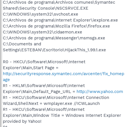
C:\Archivos de programa\Archivos comunes\Symantec
Shared\Security Console\NSCSRVCE.EXE
C:\WINDOWS\system32\svchost.exe
C:\Archivos de programa\Internet Explorer\iexplore.exe
C:\Archivos de programa\Mozilla Firefox\firefox.exe
C:\WINDOWS\system32\cidaemon.exe
C:\Archivos de programa\Messenger\msmsgs.exe
C:\Documents and
Settings\ESTEBAN\Escritorio\HijackThis_1.99.1.exe
R0 - HKCU\Software\Microsoft\Internet
Explorer\Main,Start Page =
http://securityresponse.symantec.com/avcenter/fix_homep
age
R1 - HKLM\Software\Microsoft\Internet
Explorer\Main,Default_Page_URL =
http://www.yahoo.com
R1 - HKCU\Software\Microsoft\Internet Connection
Wizard,ShellNext = wmplayer.exe //ICWLaunch
R1 - HKCU\Software\Microsoft\Internet
Explorer\Main,Window Title = Windows Internet Explorer
provided by Yahoo!