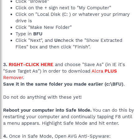
Click "Browse"
Click on the + sign next to "My Computer"
Click on "Local Disk (C: ) or whatever your primary
drive is
Click "Make New Folder"
Type in
BFU
Click "Next", and
Un
check the "Show Extracted
Files" box and then click "Finish".
3.
RIGHT-CLICK HERE
and choose "Save As" (in IE it's
"Save Target As") in order to download
Alcra
PLUS
Remover
.
Save it in the same folder you made earlier (c:\BFU)
.
Do not do anything with these yet!
Reboot your computer into Safe Mode.
You can do this by
restarting your computer and continually tapping F8 until
a menu appears. Highlight Safe Mode and hit enter.
4.
Once in Safe Mode, Open AVG Anti-Spyware: