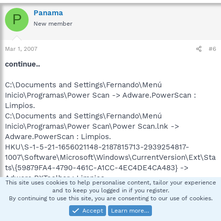
Panama
P
New member
Mar 1, 2007
#6
continue..
C:\Documents and Settings\Fernando\Menú
Inicio\Programas\Power Scan -> Adware.PowerScan :
Limpios.
C:\Documents and Settings\Fernando\Menú
Inicio\Programas\Power Scan\Power Scan.lnk ->
Adware.PowerScan : Limpios.
HKU\S-1-5-21-1656021148-2187815713-2939254817-
1007\Software\Microsoft\Windows\CurrentVersion\Ext\Sta
ts\{59879FA4-4790-461C-A1CC-4EC4DE4CA483} ->
Adware.RXToolbar : Limpios.
This site uses cookies to help personalise content, tailor your experience
HKLM\SOFTWARE\Microsoft\Internet Explorer\Main\ins -
and to keep you logged in if you register.
> Adware.WebRebates : Limpios.
By continuing to use this site, you are consenting to our use of cookies.
HKLM\SOFTWARE\Classes\PROTOCOLS\Name-Space
Accept
Learn more…
Handler\res -> Adware.WebSearch : Limpios.