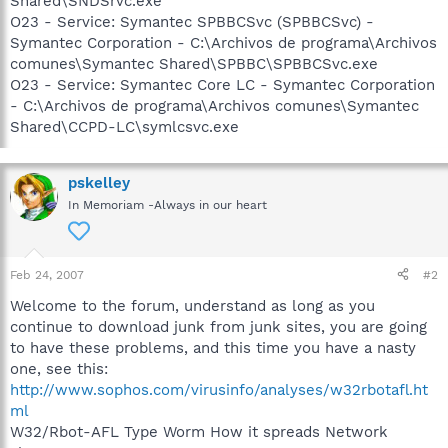
Shared\SNDSrvc.exe
O23 - Service: Symantec SPBBCSvc (SPBBCSvc) -
Symantec Corporation - C:\Archivos de programa\Archivos
comunes\Symantec Shared\SPBBC\SPBBCSvc.exe
O23 - Service: Symantec Core LC - Symantec Corporation
- C:\Archivos de programa\Archivos comunes\Symantec
Shared\CCPD-LC\symlcsvc.exe
pskelley
In Memoriam -Always in our heart
Feb 24, 2007
#2
Welcome to the forum, understand as long as you
continue to download junk from junk sites, you are going
to have these problems, and this time you have a nasty
one, see this:
http://www.sophos.com/virusinfo/analyses/w32rbotafl.ht
ml
W32/Rbot-AFL Type Worm How it spreads Network