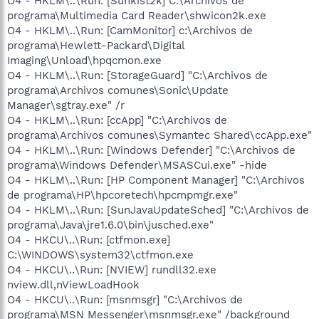
O4 - HKLM\..\Run: [Sunkist2k] C:\Archivos de
programa\Multimedia Card Reader\shwicon2k.exe
O4 - HKLM\..\Run: [CamMonitor] c:\Archivos de
programa\Hewlett-Packard\Digital
Imaging\Unload\hpqcmon.exe
O4 - HKLM\..\Run: [StorageGuard] "C:\Archivos de
programa\Archivos comunes\Sonic\Update
Manager\sgtray.exe" /r
O4 - HKLM\..\Run: [ccApp] "C:\Archivos de
programa\Archivos comunes\Symantec Shared\ccApp.exe"
O4 - HKLM\..\Run: [Windows Defender] "C:\Archivos de
programa\Windows Defender\MSASCui.exe" -hide
O4 - HKLM\..\Run: [HP Component Manager] "C:\Archivos
de programa\HP\hpcoretech\hpcmpmgr.exe"
O4 - HKLM\..\Run: [SunJavaUpdateSched] "C:\Archivos de
programa\Java\jre1.6.0\bin\jusched.exe"
O4 - HKCU\..\Run: [ctfmon.exe]
C:\WINDOWS\system32\ctfmon.exe
O4 - HKCU\..\Run: [NVIEW] rundll32.exe
nview.dll,nViewLoadHook
O4 - HKCU\..\Run: [msnmsgr] "C:\Archivos de
programa\MSN Messenger\msnmsgr.exe" /background