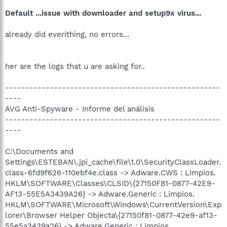
Default ...issue with downloader and setup9x virus...
already did everithing, no errors...
her are the logs that u are asking for..
-----------------------------------------------------
----
AVG Anti-Spyware - Informe del análisis
-----------------------------------------------------
----
C:\Documents and
Settings\ESTEBAN\.jpi_cache\file\1.0\SecurityClassLoader.
class-6fd9f626-110ebf4e.class -> Adware.CWS : Limpios.
HKLM\SOFTWARE\Classes\CLSID\{27150F81-0877-42E9-
AF13-55E5A3439A26} -> Adware.Generic : Limpios.
HKLM\SOFTWARE\Microsoft\Windows\CurrentVersion\Exp
lorer\Browser Helper Objecta\{27150f81-0877-42e9-af13-
55e5a3439a26} -> Adware.Generic : Limpios.