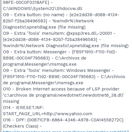
98FE-00C0F0318AFE} -
C:\WINDOWS\System32\Shdocvw.dll
O9 - Extra button: (no name) - {e2e2dd38-d088-4134-
82b7-f2ba38496583} - %windir%\Network
Diagnostic\xpnetdiag.exe (file missing)
O9 - Extra 'Tools' menuitem: @xpsp3res.dll,-20001 -
{e2e2dd38-d088-4134-82b7-f2ba38496583} -
%windir%\Network Diagnostic\xpnetdiag.exe (file missing)
O9 - Extra button: Messenger - {FB5F1910-F110-11d2-
BB9E-00C04F795683} - C:\Archivos de
programa\Messenger\msmsgs.exe
O9 - Extra 'Tools' menuitem: Windows Messenger -
{FB5F1910-F110-11d2-BB9E-00C04F795683} - C:\Archivos
de programa\Messenger\msmsgs.exe
O10 - Broken Internet access because of LSP provider
'c:\archivos de programa\newdotnet\newdotnet6_38.dll'
missing
O14 - IERESET.INF:
START_PAGE_URL=http://www.yahoo.com
O16 - DPF: {00B71CFB-6864-4346-A978-C0A14556272C}
(Checkers Class) -