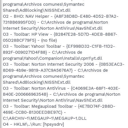
programa\Archivos comunes\Symantec
Shared\AdBlocking\NISShExt.dll
O2 - BHO: NAV Helper - {A8F38D8D-E480-4D52-B7A2-
731BB6995FDD} - C:\Archivos de programa\Norton
Internet Security\Norton AntiVirus\NavShExt.dll
O3 - Toolbar: HP View - {B2847E28-5D7D-4DEB-8B67-
05D28BCF79F5} - (no file)
O3 - Toolbar: Yahoo! Toolbar - {EF99BD32-C1FB-11D2-
892F-0090271D4F88} - C:\Archivos de
programa\Yahoo!\Companion\Installs\cpn1\yt.dll
O3 - Toolbar: Norton Internet Security 2006 - {0B53EAC3-
8D69-4b9e-9B19-A37C9A5676A7} - C:\Archivos de
programa\Archivos comunes\Symantec
Shared\AdBlocking\NISShExt.dll
O3 - Toolbar: Norton AntiVirus - {C4069E3A-68F1-403E-
B40E-20066696354B} - C:\Archivos de programa\Norton
Internet Security\Norton AntiVirus\NavShExt.dll
O3 - Toolbar: Megaupload Toolbar - {4E7BD74F-2B8D-
469E-CCB0-B130EEDBE97C} -
C:\ARCHIV~1\MEGAUP~1\MEGAUP~1.DLL
O4 - HKLM\..\Run: [hpsysdrv]