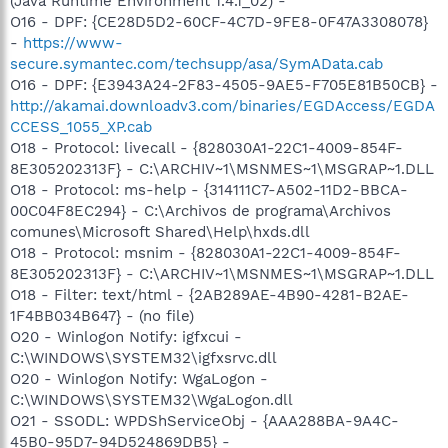
(Java Runtime Environment 1.4.1_02) -
O16 - DPF: {CE28D5D2-60CF-4C7D-9FE8-0F47A3308078}
-
https://www-
secure.symantec.com/techsupp/asa/SymAData.cab
O16 - DPF: {E3943A24-2F83-4505-9AE5-F705E81B50CB} -
http://akamai.downloadv3.com/binaries/EGDAccess/EGDA
CCESS_1055_XP.cab
O18 - Protocol: livecall - {828030A1-22C1-4009-854F-
8E305202313F} - C:\ARCHIV~1\MSNMES~1\MSGRAP~1.DLL
O18 - Protocol: ms-help - {314111C7-A502-11D2-BBCA-
00C04F8EC294} - C:\Archivos de programa\Archivos
comunes\Microsoft Shared\Help\hxds.dll
O18 - Protocol: msnim - {828030A1-22C1-4009-854F-
8E305202313F} - C:\ARCHIV~1\MSNMES~1\MSGRAP~1.DLL
O18 - Filter: text/html - {2AB289AE-4B90-4281-B2AE-
1F4BB034B647} - (no file)
O20 - Winlogon Notify: igfxcui -
C:\WINDOWS\SYSTEM32\igfxsrvc.dll
O20 - Winlogon Notify: WgaLogon -
C:\WINDOWS\SYSTEM32\WgaLogon.dll
O21 - SSODL: WPDShServiceObj - {AAA288BA-9A4C-
45B0-95D7-94D524869DB5} -