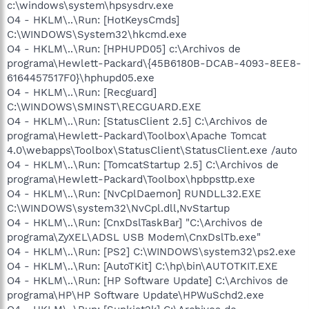
c:\windows\system\hpsysdrv.exe
O4 - HKLM\..\Run: [HotKeysCmds]
C:\WINDOWS\System32\hkcmd.exe
O4 - HKLM\..\Run: [HPHUPD05] c:\Archivos de
programa\Hewlett-Packard\{45B6180B-DCAB-4093-8EE8-
6164457517F0}\hphupd05.exe
O4 - HKLM\..\Run: [Recguard]
C:\WINDOWS\SMINST\RECGUARD.EXE
O4 - HKLM\..\Run: [StatusClient 2.5] C:\Archivos de
programa\Hewlett-Packard\Toolbox\Apache Tomcat
4.0\webapps\Toolbox\StatusClient\StatusClient.exe /auto
O4 - HKLM\..\Run: [TomcatStartup 2.5] C:\Archivos de
programa\Hewlett-Packard\Toolbox\hpbpsttp.exe
O4 - HKLM\..\Run: [NvCplDaemon] RUNDLL32.EXE
C:\WINDOWS\system32\NvCpl.dll,NvStartup
O4 - HKLM\..\Run: [CnxDslTaskBar] "C:\Archivos de
programa\ZyXEL\ADSL USB Modem\CnxDslTb.exe"
O4 - HKLM\..\Run: [PS2] C:\WINDOWS\system32\ps2.exe
O4 - HKLM\..\Run: [AutoTKit] C:\hp\bin\AUTOTKIT.EXE
O4 - HKLM\..\Run: [HP Software Update] C:\Archivos de
programa\HP\HP Software Update\HPWuSchd2.exe