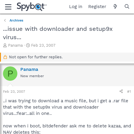
Log in
Register
Archives
...issue with downloader and setup9x
virus...
T
S
Panama
Feb 23, 2007
h
t
r
a
Not open for further replies.
e
r
a
t
Panama
P
d
d
New member
s
a
t
t
a
e
Feb 23, 2007
#1
r
t
..i was trying to download a music file, but i get a .rar file
e
that with the setup9x virus and downloader
r
virus..:fear:..all in one..
now when i boot, bitdefender ask me to delete kazaa, and
NAV deletes this: