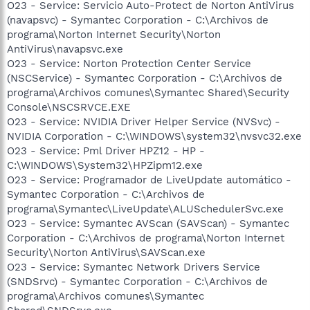
O23 - Service: Servicio Auto-Protect de Norton AntiVirus
(navapsvc) - Symantec Corporation - C:\Archivos de
programa\Norton Internet Security\Norton
AntiVirus\navapsvc.exe
O23 - Service: Norton Protection Center Service
(NSCService) - Symantec Corporation - C:\Archivos de
programa\Archivos comunes\Symantec Shared\Security
Console\NSCSRVCE.EXE
O23 - Service: NVIDIA Driver Helper Service (NVSvc) -
NVIDIA Corporation - C:\WINDOWS\system32\nvsvc32.exe
O23 - Service: Pml Driver HPZ12 - HP -
C:\WINDOWS\System32\HPZipm12.exe
O23 - Service: Programador de LiveUpdate automático -
Symantec Corporation - C:\Archivos de
programa\Symantec\LiveUpdate\ALUSchedulerSvc.exe
O23 - Service: Symantec AVScan (SAVScan) - Symantec
Corporation - C:\Archivos de programa\Norton Internet
Security\Norton AntiVirus\SAVScan.exe
O23 - Service: Symantec Network Drivers Service
(SNDSrvc) - Symantec Corporation - C:\Archivos de
programa\Archivos comunes\Symantec