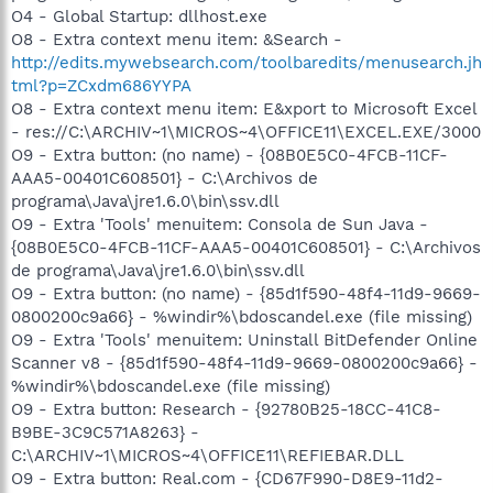
O4 - Global Startup: dllhost.exe
O8 - Extra context menu item: &Search -
http://edits.mywebsearch.com/toolbaredits/menusearch.jh
tml?p=ZCxdm686YYPA
O8 - Extra context menu item: E&xport to Microsoft Excel
- res://C:\ARCHIV~1\MICROS~4\OFFICE11\EXCEL.EXE/3000
O9 - Extra button: (no name) - {08B0E5C0-4FCB-11CF-
AAA5-00401C608501} - C:\Archivos de
programa\Java\jre1.6.0\bin\ssv.dll
O9 - Extra 'Tools' menuitem: Consola de Sun Java -
{08B0E5C0-4FCB-11CF-AAA5-00401C608501} - C:\Archivos
de programa\Java\jre1.6.0\bin\ssv.dll
O9 - Extra button: (no name) - {85d1f590-48f4-11d9-9669-
0800200c9a66} - %windir%\bdoscandel.exe (file missing)
O9 - Extra 'Tools' menuitem: Uninstall BitDefender Online
Scanner v8 - {85d1f590-48f4-11d9-9669-0800200c9a66} -
%windir%\bdoscandel.exe (file missing)
O9 - Extra button: Research - {92780B25-18CC-41C8-
B9BE-3C9C571A8263} -
C:\ARCHIV~1\MICROS~4\OFFICE11\REFIEBAR.DLL
O9 - Extra button: Real.com - {CD67F990-D8E9-11d2-