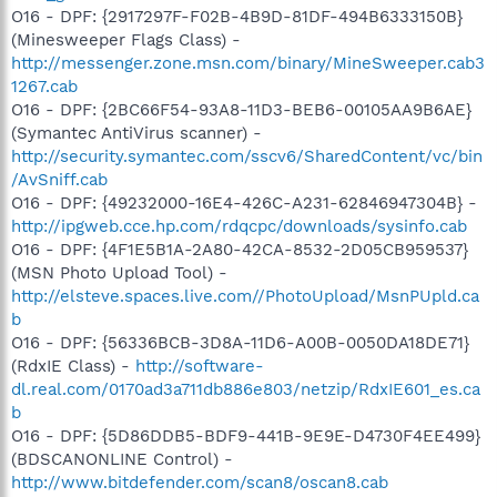
O16 - DPF: {2917297F-F02B-4B9D-81DF-494B6333150B}
(Minesweeper Flags Class) -
http://messenger.zone.msn.com/binary/MineSweeper.cab3
1267.cab
O16 - DPF: {2BC66F54-93A8-11D3-BEB6-00105AA9B6AE}
(Symantec AntiVirus scanner) -
http://security.symantec.com/sscv6/SharedContent/vc/bin
/AvSniff.cab
O16 - DPF: {49232000-16E4-426C-A231-62846947304B} -
http://ipgweb.cce.hp.com/rdqcpc/downloads/sysinfo.cab
O16 - DPF: {4F1E5B1A-2A80-42CA-8532-2D05CB959537}
(MSN Photo Upload Tool) -
http://elsteve.spaces.live.com//PhotoUpload/MsnPUpld.ca
b
O16 - DPF: {56336BCB-3D8A-11D6-A00B-0050DA18DE71}
(RdxIE Class) -
http://software-
dl.real.com/0170ad3a711db886e803/netzip/RdxIE601_es.ca
b
O16 - DPF: {5D86DDB5-BDF9-441B-9E9E-D4730F4EE499}
(BDSCANONLINE Control) -
http://www.bitdefender.com/scan8/oscan8.cab