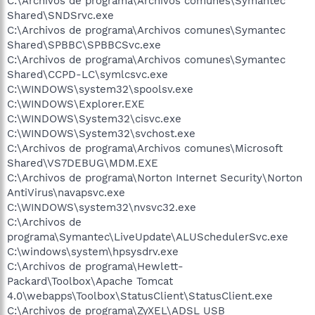
C:\Archivos de programa\Archivos comunes\Symantec
Shared\SNDSrvc.exe
C:\Archivos de programa\Archivos comunes\Symantec
Shared\SPBBC\SPBBCSvc.exe
C:\Archivos de programa\Archivos comunes\Symantec
Shared\CCPD-LC\symlcsvc.exe
C:\WINDOWS\system32\spoolsv.exe
C:\WINDOWS\Explorer.EXE
C:\WINDOWS\System32\cisvc.exe
C:\WINDOWS\System32\svchost.exe
C:\Archivos de programa\Archivos comunes\Microsoft
Shared\VS7DEBUG\MDM.EXE
C:\Archivos de programa\Norton Internet Security\Norton
AntiVirus\navapsvc.exe
C:\WINDOWS\system32\nvsvc32.exe
C:\Archivos de
programa\Symantec\LiveUpdate\ALUSchedulerSvc.exe
C:\windows\system\hpsysdrv.exe
C:\Archivos de programa\Hewlett-
Packard\Toolbox\Apache Tomcat
4.0\webapps\Toolbox\StatusClient\StatusClient.exe
C:\Archivos de programa\ZyXEL\ADSL USB