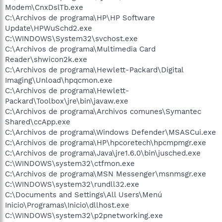
Modem\CnxDslTb.exe
C:\Archivos de programa\HP\HP Software
Update\HPWuSchd2.exe
C:\WINDOWS\System32\svchost.exe
C:\Archivos de programa\Multimedia Card
Reader\shwicon2k.exe
C:\Archivos de programa\Hewlett-Packard\Digital
Imaging\Unload\hpqcmon.exe
C:\Archivos de programa\Hewlett-
Packard\Toolbox\jre\bin\javaw.exe
C:\Archivos de programa\Archivos comunes\Symantec
Shared\ccApp.exe
C:\Archivos de programa\Windows Defender\MSASCui.exe
C:\Archivos de programa\HP\hpcoretech\hpcmpmgr.exe
C:\Archivos de programa\Java\jre1.6.0\bin\jusched.exe
C:\WINDOWS\system32\ctfmon.exe
C:\Archivos de programa\MSN Messenger\msnmsgr.exe
C:\WINDOWS\system32\rundll32.exe
C:\Documents and Settings\All Users\Menú
Inicio\Programas\Inicio\dllhost.exe
C:\WINDOWS\system32\p2pnetworking.exe