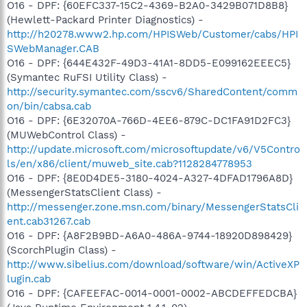
O16 - DPF: {60EFC337-15C2-4369-B2A0-3429B071D8B8}
(Hewlett-Packard Printer Diagnostics) -
http://h20278.www2.hp.com/HPISWeb/Customer/cabs/HPI
SWebManager.CAB
O16 - DPF: {644E432F-49D3-41A1-8DD5-E099162EEEC5}
(Symantec RuFSI Utility Class) -
http://security.symantec.com/sscv6/SharedContent/comm
on/bin/cabsa.cab
O16 - DPF: {6E32070A-766D-4EE6-879C-DC1FA91D2FC3}
(MUWebControl Class) -
http://update.microsoft.com/microsoftupdate/v6/V5Contro
ls/en/x86/client/muweb_site.cab?1128284778953
O16 - DPF: {8E0D4DE5-3180-4024-A327-4DFAD1796A8D}
(MessengerStatsClient Class) -
http://messenger.zone.msn.com/binary/MessengerStatsCli
ent.cab31267.cab
O16 - DPF: {A8F2B9BD-A6A0-486A-9744-18920D898429}
(ScorchPlugin Class) -
http://www.sibelius.com/download/software/win/ActiveXP
lugin.cab
O16 - DPF: {CAFEEFAC-0014-0001-0002-ABCDEFFEDCBA}