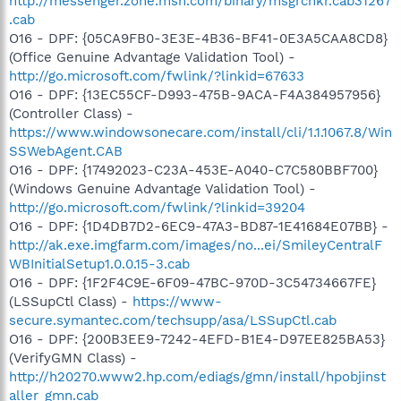
http://messenger.zone.msn.com/binary/msgrchkr.cab31267
.cab
O16 - DPF: {05CA9FB0-3E3E-4B36-BF41-0E3A5CAA8CD8}
(Office Genuine Advantage Validation Tool) -
http://go.microsoft.com/fwlink/?linkid=67633
O16 - DPF: {13EC55CF-D993-475B-9ACA-F4A384957956}
(Controller Class) -
https://www.windowsonecare.com/install/cli/1.1.1067.8/Win
SSWebAgent.CAB
O16 - DPF: {17492023-C23A-453E-A040-C7C580BBF700}
(Windows Genuine Advantage Validation Tool) -
http://go.microsoft.com/fwlink/?linkid=39204
O16 - DPF: {1D4DB7D2-6EC9-47A3-BD87-1E41684E07BB} -
http://ak.exe.imgfarm.com/images/no...ei/SmileyCentralF
WBInitialSetup1.0.0.15-3.cab
O16 - DPF: {1F2F4C9E-6F09-47BC-970D-3C54734667FE}
(LSSupCtl Class) -
https://www-
secure.symantec.com/techsupp/asa/LSSupCtl.cab
O16 - DPF: {200B3EE9-7242-4EFD-B1E4-D97EE825BA53}
(VerifyGMN Class) -
http://h20270.www2.hp.com/ediags/gmn/install/hpobjinst
aller_gmn.cab