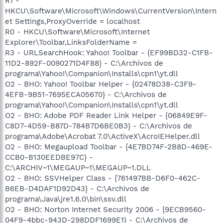
R1 -
HKCU\Software\Microsoft\Windows\CurrentVersion\Intern
et Settings,ProxyOverride = localhost
R0 - HKCU\Software\Microsoft\Internet
Explorer\Toolbar,LinksFolderName =
R3 - URLSearchHook: Yahoo! Toolbar - {EF99BD32-C1FB-
11D2-892F-0090271D4F88} - C:\Archivos de
programa\Yahoo!\Companion\Installs\cpn1\yt.dll
O2 - BHO: Yahoo! Toolbar Helper - {02478D38-C3F9-
4EFB-9B51-7695ECA05670} - C:\Archivos de
programa\Yahoo!\Companion\Installs\cpn1\yt.dll
O2 - BHO: Adobe PDF Reader Link Helper - {06849E9F-
C8D7-4D59-B87D-784B7D6BE0B3} - C:\Archivos de
programa\Adobe\Acrobat 7.0\ActiveX\AcroIEHelper.dll
O2 - BHO: Megaupload Toolbar - {4E7BD74F-2B8D-469E-
CCB0-B130EEDBE97C} -
C:\ARCHIV~1\MEGAUP~1\MEGAUP~1.DLL
O2 - BHO: SSVHelper Class - {761497BB-D6F0-462C-
B6EB-D4DAF1D92D43} - C:\Archivos de
programa\Java\jre1.6.0\bin\ssv.dll
O2 - BHO: Norton Internet Security 2006 - {9ECB9560-
04F9-4bbc-943D-298DDF1699E1} - C:\Archivos de