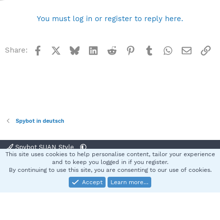
You must log in or register to reply here.
Facebook
X
Bluesky
LinkedIn
Reddit
Pinterest
Tumblr
WhatsApp
Email
Li
Share:
Spybot in deutsch
Spybot SUAN Style
This site uses cookies to help personalise content, tailor your experience
Contact us
Terms and rules
Privacy policy
Help
Home
R
and to keep you logged in if you register.
S
By continuing to use this site, you are consenting to our use of cookies.
S
Accept
Learn more…
®
Community platform by XenForo
© 2010-2025 XenForo Ltd.