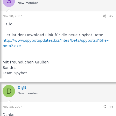
S
New member
Nov 28, 2007
#2
Hallo,
Hier ist der Download Link für die neue Spybot Beta:
http://www.spybotupdates.biz/files/beta/spybotsd15he-
beta2.exe
Mit freundlichen Grüßen
Sandra
Team Spybot
Digit
D
New member
Nov 28, 2007
#3
Danke,