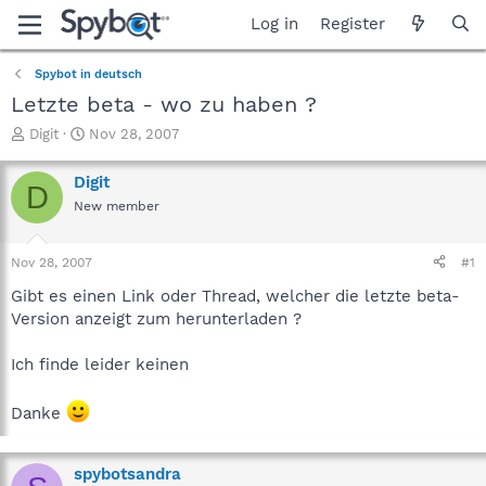
Log in
Register
Spybot in deutsch
Letzte beta - wo zu haben ?
T
S
Digit
Nov 28, 2007
h
t
r
a
Digit
D
e
r
New member
a
t
d
d
s
a
Nov 28, 2007
#1
t
t
a
e
Gibt es einen Link oder Thread, welcher die letzte beta-
r
Version anzeigt zum herunterladen ?
t
e
Ich finde leider keinen
r
Danke
spybotsandra