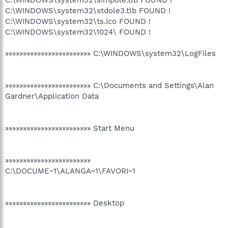
C:\WINDOWS\system32\stdole3.tlb FOUND !
C:\WINDOWS\system32\ts.ico FOUND !
C:\WINDOWS\system32\1024\ FOUND !
»»»»»»»»»»»»»»»»»»»»»»»» C:\WINDOWS\system32\LogFiles
»»»»»»»»»»»»»»»»»»»»»»»» C:\Documents and Settings\Alan
Gardner\Application Data
»»»»»»»»»»»»»»»»»»»»»»»» Start Menu
»»»»»»»»»»»»»»»»»»»»»»»»
C:\DOCUME~1\ALANGA~1\FAVORI~1
»»»»»»»»»»»»»»»»»»»»»»»» Desktop