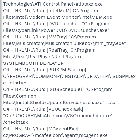
Technologies\ATI Control Panel\atiptaxx.exe
O4 - HKLM\..\Run: [IntelMeM] C:\Program
Files\Intel\Modem Event Monitor\IntelMEM.exe
O4 - HKLM\..\Run: [DVDLauncher] "C:\Program
Files\CyberLink\PowerDVD\DVDLauncher.exe"
O4 - HKLM\..\Run: [MMTray] "C:\Program
Files\Musicmatch\Musicmatch Jukebox\mm_tray.exe"
O4 - HKLM\..\Run: [RealTray] C:\Program
Files\Real\RealPlayer\RealPlay.exe
SYSTEMBOOTHIDEPLAYER
O4 - HKLM\..\Run: [ISUSPM Startup]
C:\PROGRA~1\COMMON~1\INSTAL~1\UPDATE~1\ISUSPM.ex
e -startup
O4 - HKLM\..\Run: [ISUSScheduler] "C:\Program
Files\Common
Files\InstallShield\UpdateService\issch.exe" -start
O4 - HKLM\..\Run: [VSOCheckTask]
"C:\PROGRA~1\McAfee.com\VSO\mcmnhdlr.exe"
/checktask
O4 - HKLM\..\Run: [MCAgentExe]
c:\PROGRA~1\mcafee.com\agent\mcagent.exe