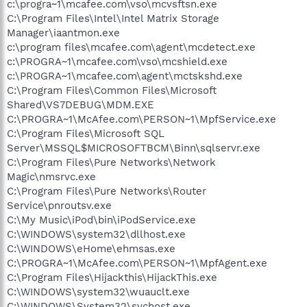
c:\progra~1\mcafee.com\vso\mcvsftsn.exe
C:\Program Files\Intel\Intel Matrix Storage
Manager\iaantmon.exe
c:\program files\mcafee.com\agent\mcdetect.exe
c:\PROGRA~1\mcafee.com\vso\mcshield.exe
c:\PROGRA~1\mcafee.com\agent\mctskshd.exe
C:\Program Files\Common Files\Microsoft
Shared\VS7DEBUG\MDM.EXE
C:\PROGRA~1\McAfee.com\PERSON~1\MpfService.exe
C:\Program Files\Microsoft SQL
Server\MSSQL$MICROSOFTBCM\Binn\sqlservr.exe
C:\Program Files\Pure Networks\Network
Magic\nmsrvc.exe
C:\Program Files\Pure Networks\Router
Service\pnroutsv.exe
C:\My Music\iPod\bin\iPodService.exe
C:\WINDOWS\system32\dllhost.exe
C:\WINDOWS\eHome\ehmsas.exe
C:\PROGRA~1\McAfee.com\PERSON~1\MpfAgent.exe
C:\Program Files\Hijackthis\HijackThis.exe
C:\WINDOWS\system32\wuauclt.exe
C:\WINDOWS\System32\svchost.exe