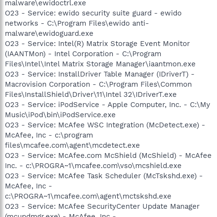
malware\ewidoctrl.exe
O23 - Service: ewido security suite guard - ewido
networks - C:\Program Files\ewido anti-
malware\ewidoguard.exe
O23 - Service: Intel(R) Matrix Storage Event Monitor
(IAANTMon) - Intel Corporation - C:\Program
Files\Intel\Intel Matrix Storage Manager\iaantmon.exe
O23 - Service: InstallDriver Table Manager (IDriverT) -
Macrovision Corporation - C:\Program Files\Common
Files\InstallShield\Driver\11\Intel 32\IDriverT.exe
O23 - Service: iPodService - Apple Computer, Inc. - C:\My
Music\iPod\bin\iPodService.exe
O23 - Service: McAfee WSC Integration (McDetect.exe) -
McAfee, Inc - c:\program
files\mcafee.com\agent\mcdetect.exe
O23 - Service: McAfee.com McShield (McShield) - McAfee
Inc. - c:\PROGRA~1\mcafee.com\vso\mcshield.exe
O23 - Service: McAfee Task Scheduler (McTskshd.exe) -
McAfee, Inc -
c:\PROGRA~1\mcafee.com\agent\mctskshd.exe
O23 - Service: McAfee SecurityCenter Update Manager
(mcupdmgr.exe) - McAfee, Inc -