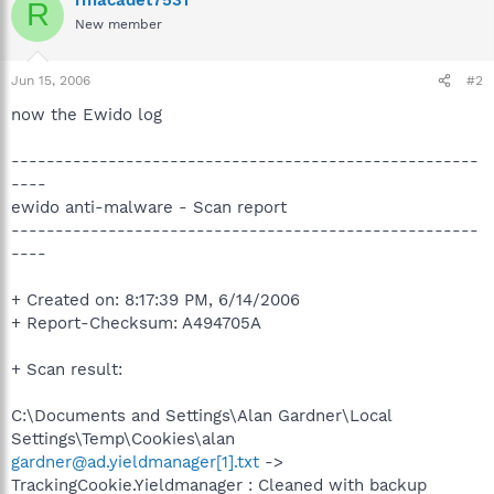
R
New member
Jun 15, 2006
#2
now the Ewido log
-----------------------------------------------------
----
ewido anti-malware - Scan report
-----------------------------------------------------
----
+ Created on: 8:17:39 PM, 6/14/2006
+ Report-Checksum: A494705A
+ Scan result:
C:\Documents and Settings\Alan Gardner\Local
Settings\Temp\Cookies\alan
gardner@ad.yieldmanager[1].txt
->
TrackingCookie.Yieldmanager : Cleaned with backup