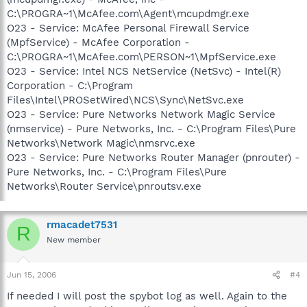
C:\PROGRA~1\McAfee.com\Agent\mcupdmgr.exe
O23 - Service: McAfee Personal Firewall Service
(MpfService) - McAfee Corporation -
C:\PROGRA~1\McAfee.com\PERSON~1\MpfService.exe
O23 - Service: Intel NCS NetService (NetSvc) - Intel(R)
Corporation - C:\Program
Files\Intel\PROSetWired\NCS\Sync\NetSvc.exe
O23 - Service: Pure Networks Network Magic Service
(nmservice) - Pure Networks, Inc. - C:\Program Files\Pure
Networks\Network Magic\nmsrvc.exe
O23 - Service: Pure Networks Router Manager (pnrouter) -
Pure Networks, Inc. - C:\Program Files\Pure
Networks\Router Service\pnroutsv.exe
rmacadet7531
R
New member
Jun 15, 2006
#4
If needed I will post the spybot log as well. Again to the