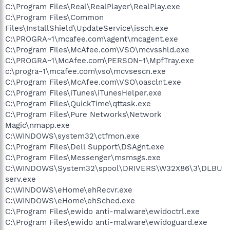
C:\Program Files\Real\RealPlayer\RealPlay.exe
C:\Program Files\Common
Files\InstallShield\UpdateService\issch.exe
C:\PROGRA~1\mcafee.com\agent\mcagent.exe
C:\Program Files\McAfee.com\VSO\mcvsshld.exe
C:\PROGRA~1\McAfee.com\PERSON~1\MpfTray.exe
c:\progra~1\mcafee.com\vso\mcvsescn.exe
C:\Program Files\McAfee.com\VSO\oasclnt.exe
C:\Program Files\iTunes\iTunesHelper.exe
C:\Program Files\QuickTime\qttask.exe
C:\Program Files\Pure Networks\Network
Magic\nmapp.exe
C:\WINDOWS\system32\ctfmon.exe
C:\Program Files\Dell Support\DSAgnt.exe
C:\Program Files\Messenger\msmsgs.exe
C:\WINDOWS\System32\spool\DRIVERS\W32X86\3\DLBU
serv.exe
C:\WINDOWS\eHome\ehRecvr.exe
C:\WINDOWS\eHome\ehSched.exe
C:\Program Files\ewido anti-malware\ewidoctrl.exe
C:\Program Files\ewido anti-malware\ewidoguard.exe