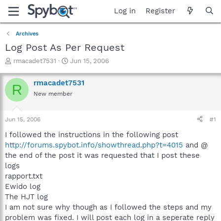
Log in
Register
Archives
Log Post As Per Request
T
S
rmacadet7531
Jun 15, 2006
h
t
r
a
rmacadet7531
R
e
r
New member
a
t
d
d
s
a
Jun 15, 2006
#1
t
t
a
e
I followed the instructions in the following post
r
http://forums.spybot.info/showthread.php?t=4015
and @
t
the end of the post it was requested that I post these
e
logs
r
rapport.txt
Ewido log
The HJT log
I am not sure why though as I followed the steps and my
problem was fixed. I will post each log in a seperate reply