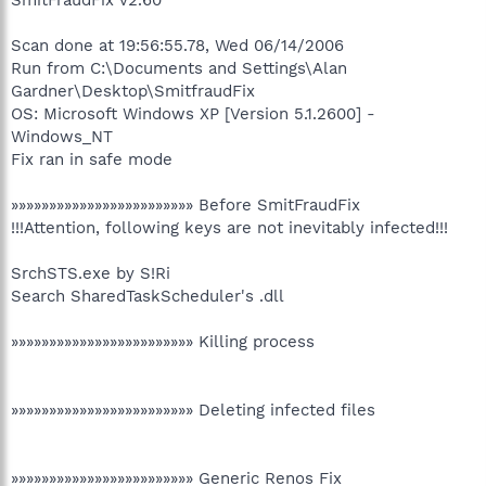
Scan done at 19:56:55.78, Wed 06/14/2006
Run from C:\Documents and Settings\Alan
Gardner\Desktop\SmitfraudFix
OS: Microsoft Windows XP [Version 5.1.2600] -
Windows_NT
Fix ran in safe mode
»»»»»»»»»»»»»»»»»»»»»»»» Before SmitFraudFix
!!!Attention, following keys are not inevitably infected!!!
SrchSTS.exe by S!Ri
Search SharedTaskScheduler's .dll
»»»»»»»»»»»»»»»»»»»»»»»» Killing process
»»»»»»»»»»»»»»»»»»»»»»»» Deleting infected files
»»»»»»»»»»»»»»»»»»»»»»»» Generic Renos Fix