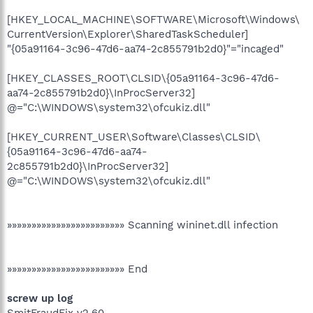
[HKEY_LOCAL_MACHINE\SOFTWARE\Microsoft\Windows\
CurrentVersion\Explorer\SharedTaskScheduler]
"{05a91164-3c96-47d6-aa74-2c855791b2d0}"="incaged"
[HKEY_CLASSES_ROOT\CLSID\{05a91164-3c96-47d6-
aa74-2c855791b2d0}\InProcServer32]
@="C:\WINDOWS\system32\ofcukiz.dll"
[HKEY_CURRENT_USER\Software\Classes\CLSID\
{05a91164-3c96-47d6-aa74-
2c855791b2d0}\InProcServer32]
@="C:\WINDOWS\system32\ofcukiz.dll"
»»»»»»»»»»»»»»»»»»»»»»»» Scanning wininet.dll infection
»»»»»»»»»»»»»»»»»»»»»»»» End
screw up log
SmitFraudFix v2.60