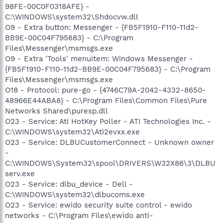
98FE-00C0F0318AFE} -
C:\WINDOWS\system32\Shdocvw.dll
O9 - Extra button: Messenger - {FB5F1910-F110-11d2-
BB9E-00C04F795683} - C:\Program
Files\Messenger\msmsgs.exe
O9 - Extra 'Tools' menuitem: Windows Messenger -
{FB5F1910-F110-11d2-BB9E-00C04F795683} - C:\Program
Files\Messenger\msmsgs.exe
O18 - Protocol: pure-go - {4746C79A-2042-4332-8650-
48966E44ABA8} - C:\Program Files\Common Files\Pure
Networks Shared\puresp.dll
O23 - Service: Ati HotKey Poller - ATI Technologies Inc. -
C:\WINDOWS\system32\Ati2evxx.exe
O23 - Service: DLBUCustomerConnect - Unknown owner
-
C:\WINDOWS\System32\spool\DRIVERS\W32X86\3\DLBU
serv.exe
O23 - Service: dlbu_device - Dell -
C:\WINDOWS\system32\dlbucoms.exe
O23 - Service: ewido security suite control - ewido
networks - C:\Program Files\ewido anti-