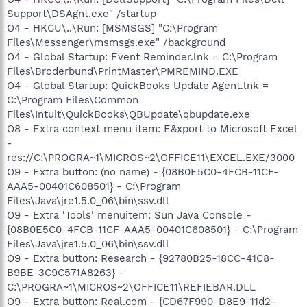
Support\DSAgnt.exe" /startup
O4 - HKCU\..\Run: [MSMSGS] "C:\Program
Files\Messenger\msmsgs.exe" /background
O4 - Global Startup: Event Reminder.lnk = C:\Program
Files\Broderbund\PrintMaster\PMREMIND.EXE
O4 - Global Startup: QuickBooks Update Agent.lnk =
C:\Program Files\Common
Files\Intuit\QuickBooks\QBUpdate\qbupdate.exe
O8 - Extra context menu item: E&xport to Microsoft Excel
-
res://C:\PROGRA~1\MICROS~2\OFFICE11\EXCEL.EXE/3000
O9 - Extra button: (no name) - {08B0E5C0-4FCB-11CF-
AAA5-00401C608501} - C:\Program
Files\Java\jre1.5.0_06\bin\ssv.dll
O9 - Extra 'Tools' menuitem: Sun Java Console -
{08B0E5C0-4FCB-11CF-AAA5-00401C608501} - C:\Program
Files\Java\jre1.5.0_06\bin\ssv.dll
O9 - Extra button: Research - {92780B25-18CC-41C8-
B9BE-3C9C571A8263} -
C:\PROGRA~1\MICROS~2\OFFICE11\REFIEBAR.DLL
O9 - Extra button: Real.com - {CD67F990-D8E9-11d2-