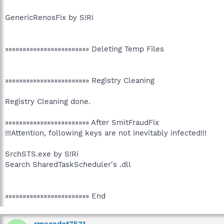
GenericRenosFix by S!Ri
»»»»»»»»»»»»»»»»»»»»»»»» Deleting Temp Files
»»»»»»»»»»»»»»»»»»»»»»»» Registry Cleaning
Registry Cleaning done.
»»»»»»»»»»»»»»»»»»»»»»»» After SmitFraudFix
!!!Attention, following keys are not inevitably infected!!!
SrchSTS.exe by S!Ri
Search SharedTaskScheduler's .dll
»»»»»»»»»»»»»»»»»»»»»»»» End
rmacadet7531