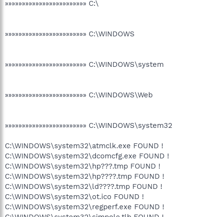
»»»»»»»»»»»»»»»»»»»»»»»» C:\
»»»»»»»»»»»»»»»»»»»»»»»» C:\WINDOWS
»»»»»»»»»»»»»»»»»»»»»»»» C:\WINDOWS\system
»»»»»»»»»»»»»»»»»»»»»»»» C:\WINDOWS\Web
»»»»»»»»»»»»»»»»»»»»»»»» C:\WINDOWS\system32
C:\WINDOWS\system32\atmclk.exe FOUND !
C:\WINDOWS\system32\dcomcfg.exe FOUND !
C:\WINDOWS\system32\hp???.tmp FOUND !
C:\WINDOWS\system32\hp????.tmp FOUND !
C:\WINDOWS\system32\ld????.tmp FOUND !
C:\WINDOWS\system32\ot.ico FOUND !
C:\WINDOWS\system32\regperf.exe FOUND !
C:\WINDOWS\system32\simpole.tlb FOUND !