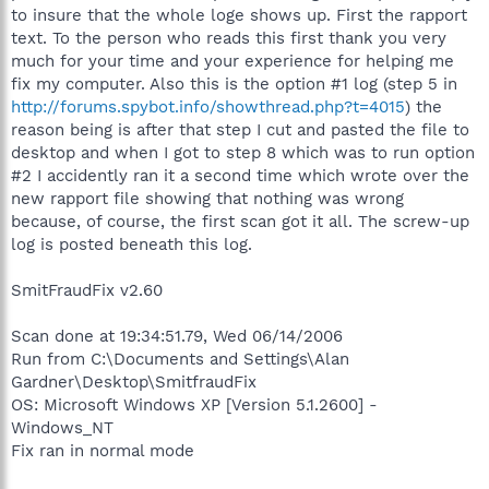
to insure that the whole loge shows up. First the rapport
text. To the person who reads this first thank you very
much for your time and your experience for helping me
fix my computer. Also this is the option #1 log (step 5 in
http://forums.spybot.info/showthread.php?t=4015
) the
reason being is after that step I cut and pasted the file to
desktop and when I got to step 8 which was to run option
#2 I accidently ran it a second time which wrote over the
new rapport file showing that nothing was wrong
because, of course, the first scan got it all. The screw-up
log is posted beneath this log.
SmitFraudFix v2.60
Scan done at 19:34:51.79, Wed 06/14/2006
Run from C:\Documents and Settings\Alan
Gardner\Desktop\SmitfraudFix
OS: Microsoft Windows XP [Version 5.1.2600] -
Windows_NT
Fix ran in normal mode