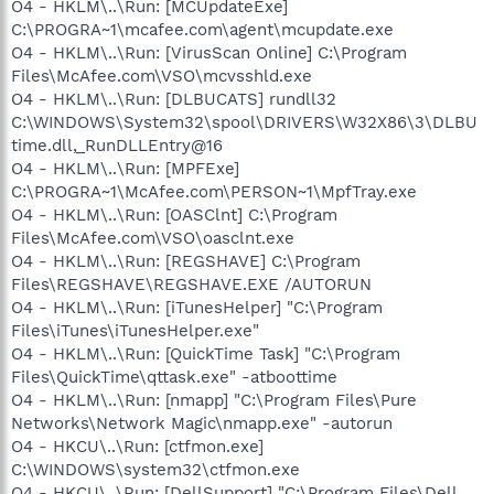
O4 - HKLM\..\Run: [MCUpdateExe]
C:\PROGRA~1\mcafee.com\agent\mcupdate.exe
O4 - HKLM\..\Run: [VirusScan Online] C:\Program
Files\McAfee.com\VSO\mcvsshld.exe
O4 - HKLM\..\Run: [DLBUCATS] rundll32
C:\WINDOWS\System32\spool\DRIVERS\W32X86\3\DLBU
time.dll,_RunDLLEntry@16
O4 - HKLM\..\Run: [MPFExe]
C:\PROGRA~1\McAfee.com\PERSON~1\MpfTray.exe
O4 - HKLM\..\Run: [OASClnt] C:\Program
Files\McAfee.com\VSO\oasclnt.exe
O4 - HKLM\..\Run: [REGSHAVE] C:\Program
Files\REGSHAVE\REGSHAVE.EXE /AUTORUN
O4 - HKLM\..\Run: [iTunesHelper] "C:\Program
Files\iTunes\iTunesHelper.exe"
O4 - HKLM\..\Run: [QuickTime Task] "C:\Program
Files\QuickTime\qttask.exe" -atboottime
O4 - HKLM\..\Run: [nmapp] "C:\Program Files\Pure
Networks\Network Magic\nmapp.exe" -autorun
O4 - HKCU\..\Run: [ctfmon.exe]
C:\WINDOWS\system32\ctfmon.exe
O4 - HKCU\..\Run: [DellSupport] "C:\Program Files\Dell