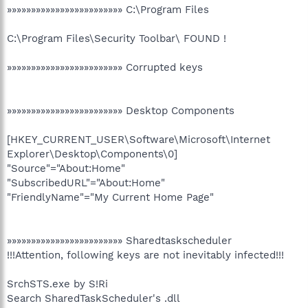
»»»»»»»»»»»»»»»»»»»»»»»» C:\Program Files
C:\Program Files\Security Toolbar\ FOUND !
»»»»»»»»»»»»»»»»»»»»»»»» Corrupted keys
»»»»»»»»»»»»»»»»»»»»»»»» Desktop Components
[HKEY_CURRENT_USER\Software\Microsoft\Internet
Explorer\Desktop\Components\0]
"Source"="About:Home"
"SubscribedURL"="About:Home"
"FriendlyName"="My Current Home Page"
»»»»»»»»»»»»»»»»»»»»»»»» Sharedtaskscheduler
!!!Attention, following keys are not inevitably infected!!!
SrchSTS.exe by S!Ri
Search SharedTaskScheduler's .dll