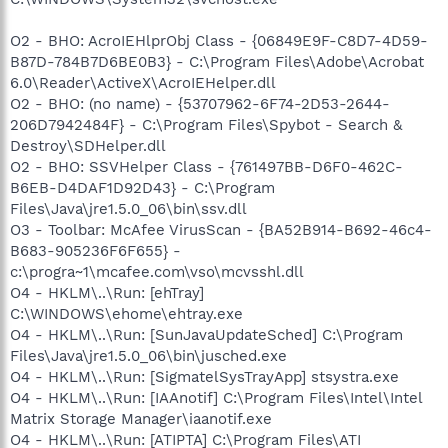
O2 - BHO: AcroIEHlprObj Class - {06849E9F-C8D7-4D59-
B87D-784B7D6BE0B3} - C:\Program Files\Adobe\Acrobat
6.0\Reader\ActiveX\AcroIEHelper.dll
O2 - BHO: (no name) - {53707962-6F74-2D53-2644-
206D7942484F} - C:\Program Files\Spybot - Search &
Destroy\SDHelper.dll
O2 - BHO: SSVHelper Class - {761497BB-D6F0-462C-
B6EB-D4DAF1D92D43} - C:\Program
Files\Java\jre1.5.0_06\bin\ssv.dll
O3 - Toolbar: McAfee VirusScan - {BA52B914-B692-46c4-
B683-905236F6F655} -
c:\progra~1\mcafee.com\vso\mcvsshl.dll
O4 - HKLM\..\Run: [ehTray]
C:\WINDOWS\ehome\ehtray.exe
O4 - HKLM\..\Run: [SunJavaUpdateSched] C:\Program
Files\Java\jre1.5.0_06\bin\jusched.exe
O4 - HKLM\..\Run: [SigmatelSysTrayApp] stsystra.exe
O4 - HKLM\..\Run: [IAAnotif] C:\Program Files\Intel\Intel
Matrix Storage Manager\iaanotif.exe
O4 - HKLM\..\Run: [ATIPTA] C:\Program Files\ATI