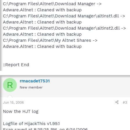
C:\Program Files\Altnet\Download Manager ->
Adware.Altnet : Cleaned with backup
C:\Program Files\Altnet\Download Manager\altinst1.dll ->
Adware.Altnet : Cleaned with backup
C:\Program Files\Altnet\Download Manager\altinst2.dll ->
Adware.Altnet : Cleaned with backup
C:\Program Files\Altnet\My Altnet Shares ->
Adware.Altnet : Cleaned with backup
::Report End
rmacadet7531
R
New member
Jun 15, 2006
#3
Now the HJT log
Logfile of HijackThis v1.99.1
Scan saved at 8:35:25 PM, on 6/14/2006