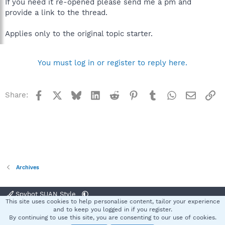
If you need it re-opened please send me a pm and
provide a link to the thread.
Applies only to the original topic starter.
You must log in or register to reply here.
Facebook
X
Bluesky
LinkedIn
Reddit
Pinterest
Tumblr
WhatsApp
Email
Li
Share:
Archives
Spybot SUAN Style
This site uses cookies to help personalise content, tailor your experience
Contact us
Terms and rules
Privacy policy
Help
Home
R
and to keep you logged in if you register.
S
By continuing to use this site, you are consenting to our use of cookies.
S