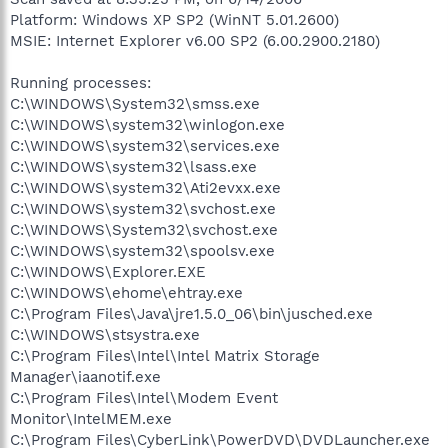
Platform: Windows XP SP2 (WinNT 5.01.2600)
MSIE: Internet Explorer v6.00 SP2 (6.00.2900.2180)
Running processes:
C:\WINDOWS\System32\smss.exe
C:\WINDOWS\system32\winlogon.exe
C:\WINDOWS\system32\services.exe
C:\WINDOWS\system32\lsass.exe
C:\WINDOWS\system32\Ati2evxx.exe
C:\WINDOWS\system32\svchost.exe
C:\WINDOWS\System32\svchost.exe
C:\WINDOWS\system32\spoolsv.exe
C:\WINDOWS\Explorer.EXE
C:\WINDOWS\ehome\ehtray.exe
C:\Program Files\Java\jre1.5.0_06\bin\jusched.exe
C:\WINDOWS\stsystra.exe
C:\Program Files\Intel\Intel Matrix Storage
Manager\iaanotif.exe
C:\Program Files\Intel\Modem Event
Monitor\IntelMEM.exe
C:\Program Files\CyberLink\PowerDVD\DVDLauncher.exe