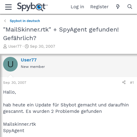
Log in
Register
Spybot in deutsch
"MailSkinner.rtk" + SpyAgent gefunden!
Gefährlich?
T
S
User77
Sep 30, 2007
h
t
r
a
User77
U
e
r
New member
a
t
d
d
s
a
Sep 30, 2007
#1
t
t
a
e
Hallo,
r
t
hab heute ein Update für Sbybot gemacht und daraufhin
e
gescannt. Es wurden 2 Problemde gefunden
r
Mailskinner.rtk
SpyAgent