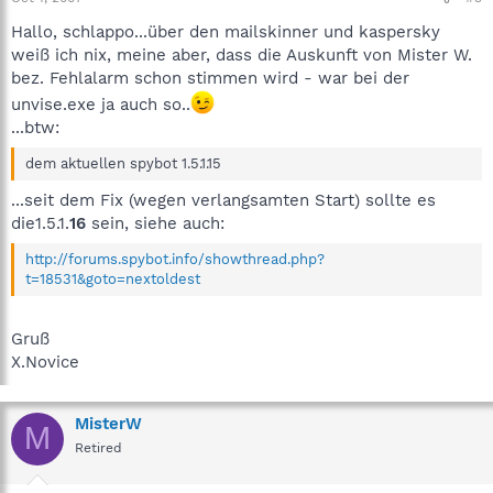
Hallo, schlappo...über den mailskinner und kaspersky
weiß ich nix, meine aber, dass die Auskunft von Mister W.
bez. Fehlalarm schon stimmen wird - war bei der
unvise.exe ja auch so..
...btw:
dem aktuellen spybot 1.5.1.15
...seit dem Fix (wegen verlangsamten Start) sollte es
die1.5.1.
16
sein, siehe auch:
http://forums.spybot.info/showthread.php?
t=18531&goto=nextoldest
Gruß
X.Novice
MisterW
M
Retired