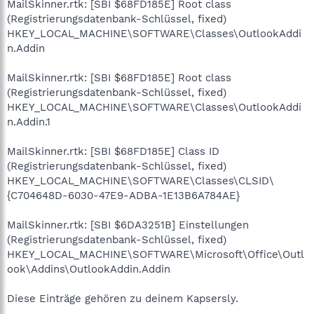
MailSkinner.rtk: [SBI $68FD185E] Root class
(Registrierungsdatenbank-Schlüssel, fixed)
HKEY_LOCAL_MACHINE\SOFTWARE\Classes\OutlookAddi
n.Addin
MailSkinner.rtk: [SBI $68FD185E] Root class
(Registrierungsdatenbank-Schlüssel, fixed)
HKEY_LOCAL_MACHINE\SOFTWARE\Classes\OutlookAddi
n.Addin.1
MailSkinner.rtk: [SBI $68FD185E] Class ID
(Registrierungsdatenbank-Schlüssel, fixed)
HKEY_LOCAL_MACHINE\SOFTWARE\Classes\CLSID\
{C704648D-6030-47E9-ADBA-1E13B6A784AE}
MailSkinner.rtk: [SBI $6DA3251B] Einstellungen
(Registrierungsdatenbank-Schlüssel, fixed)
HKEY_LOCAL_MACHINE\SOFTWARE\Microsoft\Office\Outl
ook\Addins\OutlookAddin.Addin
Diese Einträge gehören zu deinem Kapsersly.