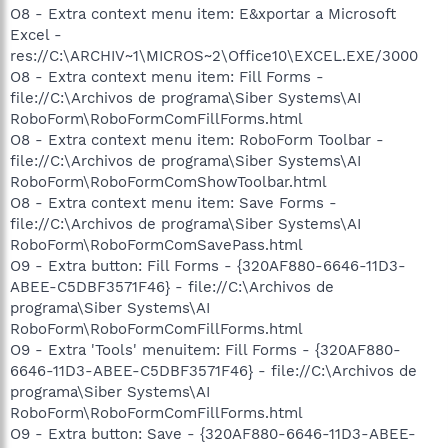
O8 - Extra context menu item: E&xportar a Microsoft
Excel -
res://C:\ARCHIV~1\MICROS~2\Office10\EXCEL.EXE/3000
O8 - Extra context menu item: Fill Forms -
file://C:\Archivos de programa\Siber Systems\AI
RoboForm\RoboFormComFillForms.html
O8 - Extra context menu item: RoboForm Toolbar -
file://C:\Archivos de programa\Siber Systems\AI
RoboForm\RoboFormComShowToolbar.html
O8 - Extra context menu item: Save Forms -
file://C:\Archivos de programa\Siber Systems\AI
RoboForm\RoboFormComSavePass.html
O9 - Extra button: Fill Forms - {320AF880-6646-11D3-
ABEE-C5DBF3571F46} - file://C:\Archivos de
programa\Siber Systems\AI
RoboForm\RoboFormComFillForms.html
O9 - Extra 'Tools' menuitem: Fill Forms - {320AF880-
6646-11D3-ABEE-C5DBF3571F46} - file://C:\Archivos de
programa\Siber Systems\AI
RoboForm\RoboFormComFillForms.html
O9 - Extra button: Save - {320AF880-6646-11D3-ABEE-