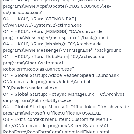
programa\MSN Apps\Updater\01.03.0000.1005\es-
us\msnappau.exe"
O4 - HKCU\..\Run: [CTFMON.EXE]
C:\WINDOWS\System32\ctfmon.exe
O4 - HKCU\..\Run: [MSMSGS] "C:\Archivos de
programa\Messenger\msmsgs.exe" /background
O4 - HKCU\..\Run: [MsnMsgr] "C:\Archivos de
programa\MSN Messenger\MsnMsgr.Exe" /background
O4 - HKCU\..\Run: [RoboForm] "C:\Archivos de
programa\Siber Systems\AI
RoboForm\RoboTaskBarIcon.exe"
O4 - Global Startup: Adobe Reader Speed Launch.lnk =
C:\Archivos de programa\Adobe\Acrobat
7.0\Reader\reader_sl.exe
O4 - Global Startup: HotSync Manager.lnk = C:\Archivos
de programa\Palm\HotSync.exe
O4 - Global Startup: Microsoft Office.lnk = C:\Archivos de
programa\Microsoft Office\Office10\OSA.EXE
O8 - Extra context menu item: Customize Menu -
file://C:\Archivos de programa\Siber Systems\AI
RoboForm\RoboFormComCustomizeIEMenu.html