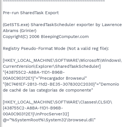
~~~~~~~~~~~~~~~~~~~~~~~~~~~~~~~~~~~~~~~~~~~~~
Pre-run SharedTask Export
(GetSTS.exe) SharedTaskScheduler exporter by Lawrence
Abrams (Grinler)
Copyright(C) 2006 BleepingComputer.com
Registry Pseudo-Format Mode (Not a valid reg file):
[HKEY_LOCAL_MACHINE\SOFTWARE\Microsoft\Windows\
CurrentVersion\Explorer\SharedTaskScheduler]
"{438755C2-A8BA-11D1-B96B-
00A0C90312E1}"="Precargador Browseui"
"{8C7461EF-2B13-11d2-BE35-3078302C2030}"="Demonio
de caché de las categorías de componente"
[HKEY_LOCAL_MACHINE\SOFTWARE\Classes\CLSID\
{438755C2-A8BA-11D1-B96B-
00A0C90312E1}\InProcServer32]
@="%SystemRoot%\System32\browseui.dll"