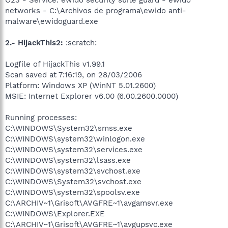
networks - C:\Archivos de programa\ewido anti-
malware\ewidoguard.exe
2.- HijackThis2:
:scratch:
Logfile of HijackThis v1.99.1
Scan saved at 7:16:19, on 28/03/2006
Platform: Windows XP (WinNT 5.01.2600)
MSIE: Internet Explorer v6.00 (6.00.2600.0000)
Running processes:
C:\WINDOWS\System32\smss.exe
C:\WINDOWS\system32\winlogon.exe
C:\WINDOWS\system32\services.exe
C:\WINDOWS\system32\lsass.exe
C:\WINDOWS\system32\svchost.exe
C:\WINDOWS\System32\svchost.exe
C:\WINDOWS\system32\spoolsv.exe
C:\ARCHIV~1\Grisoft\AVGFRE~1\avgamsvr.exe
C:\WINDOWS\Explorer.EXE
C:\ARCHIV~1\Grisoft\AVGFRE~1\avgupsvc.exe