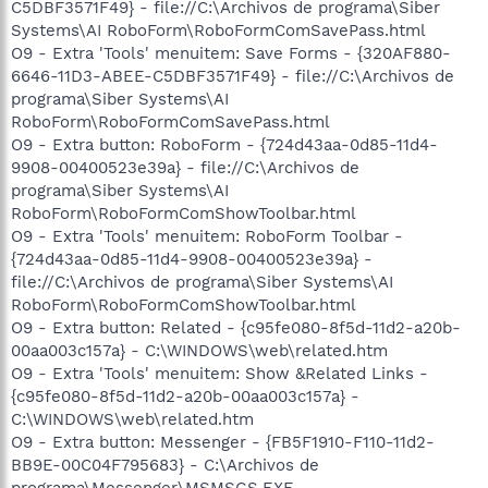
C5DBF3571F49} - file://C:\Archivos de programa\Siber
Systems\AI RoboForm\RoboFormComSavePass.html
O9 - Extra 'Tools' menuitem: Save Forms - {320AF880-
6646-11D3-ABEE-C5DBF3571F49} - file://C:\Archivos de
programa\Siber Systems\AI
RoboForm\RoboFormComSavePass.html
O9 - Extra button: RoboForm - {724d43aa-0d85-11d4-
9908-00400523e39a} - file://C:\Archivos de
programa\Siber Systems\AI
RoboForm\RoboFormComShowToolbar.html
O9 - Extra 'Tools' menuitem: RoboForm Toolbar -
{724d43aa-0d85-11d4-9908-00400523e39a} -
file://C:\Archivos de programa\Siber Systems\AI
RoboForm\RoboFormComShowToolbar.html
O9 - Extra button: Related - {c95fe080-8f5d-11d2-a20b-
00aa003c157a} - C:\WINDOWS\web\related.htm
O9 - Extra 'Tools' menuitem: Show &Related Links -
{c95fe080-8f5d-11d2-a20b-00aa003c157a} -
C:\WINDOWS\web\related.htm
O9 - Extra button: Messenger - {FB5F1910-F110-11d2-
BB9E-00C04F795683} - C:\Archivos de
programa\Messenger\MSMSGS.EXE