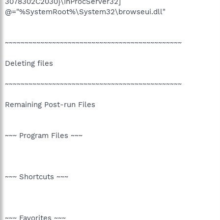
3078302C2030}\InProcServer32]
@="%SystemRoot%\System32\browseui.dll"
~~~~~~~~~~~~~~~~~~~~~~~~~~~~~~~~~~~~~~~~~~~~~
Deleting files
~~~~~~~~~~~~~~~~~~~~~~~~~~~~~~~~~~~~~~~~~~~~~
Remaining Post-run Files
~~~ Program Files ~~~
~~~ Shortcuts ~~~
~~~ Favorites ~~~