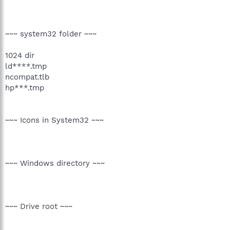
~~~ system32 folder ~~~
1024 dir
ld****.tmp
ncompat.tlb
hp***.tmp
~~~ Icons in System32 ~~~
~~~ Windows directory ~~~
~~~ Drive root ~~~