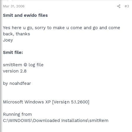
Mar 31, 2006
#3
Smit and ewido files
Yes here u go, sorry to make u come and go and come
back, thanks
Joey
Smit file:
smitRem © log file
version 2.8
by noahdfear
Microsoft Windows XP [Versi¢n 5.1.2600]
Running from
C:\WINDOWS\Downloaded Installations\smitRem