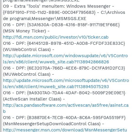
O9 - Extra 'Tools' menuitem: Windows Messenger -
{FB5F1910-F110-11d2-BB9E-00C04F795683} - C:\Archivos
de programa\Messenger\MSMSGS.EXE
O16 - DPF: {53A1630A-DB38-4316-B18F-911719E1F66E}
(MSN Money Ticker) -
http://fdl.msn.com/public/investor/v10/ticker.cab
O16 - DPF: {6414512B-B978-451D-A0D8-FCFDF33E833C}
(WUWebControl Class) -
http://update.microsoft.com/windowsupdate/v6/V5Contro
ls/en/x86/client/wuweb_site.cab?1138942866826
O16 - DPF: {6E32070A-766D-4EE6-879C-DC1FA91D2FC3}
(MUWebControl Class) -
http://update.microsoft.com/microsoftupdate/v6/V5Contro
ls/en/x86/client/muweb_site.cab?1138945075293
O16 - DPF: {9A9307A0-7DA4-4DAF-B042-5009F29E09E1}
(ActiveScan Installer Class) -
http://acs.pandasoftware.com/activescan/as5free/asinst.ca
b
O16 - DPF: {B38870E4-7ECB-40DA-8C6A-595F0A5519FF}
(MsnMessengerSetupDownloadControl Class) -
http://messenger.msn.com/download/MsnMessengerSetu