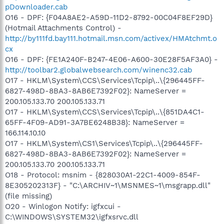
pDownloader.cab
O16 - DPF: {F04A8AE2-A59D-11D2-8792-00C04F8EF29D}
(Hotmail Attachments Control) -
http://by111fd.bay111.hotmail.msn.com/activex/HMAtchmt.o
cx
O16 - DPF: {FE1A240F-B247-4E06-A600-30E28F5AF3A0} -
http://toolbar2.globalwebsearch.com/winenc32.cab
O17 - HKLM\System\CCS\Services\Tcpip\..\{296445FF-
6827-498D-8BA3-8AB6E7392F02}: NameServer =
200.105.133.70 200.105.133.71
O17 - HKLM\System\CCS\Services\Tcpip\..\{851DA4C1-
65FF-4F09-AD91-3A7BE6248B38}: NameServer =
166.114.10.10
O17 - HKLM\System\CS1\Services\Tcpip\..\{296445FF-
6827-498D-8BA3-8AB6E7392F02}: NameServer =
200.105.133.70 200.105.133.71
O18 - Protocol: msnim - {828030A1-22C1-4009-854F-
8E305202313F} - "C:\ARCHIV~1\MSNMES~1\msgrapp.dll"
(file missing)
O20 - Winlogon Notify: igfxcui -
C:\WINDOWS\SYSTEM32\igfxsrvc.dll