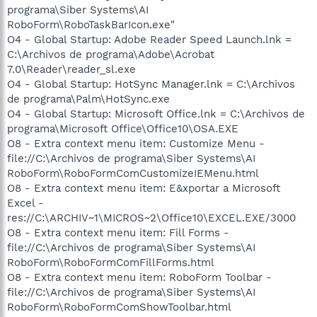
programa\Siber Systems\AI
RoboForm\RoboTaskBarIcon.exe"
O4 - Global Startup: Adobe Reader Speed Launch.lnk =
C:\Archivos de programa\Adobe\Acrobat
7.0\Reader\reader_sl.exe
O4 - Global Startup: HotSync Manager.lnk = C:\Archivos
de programa\Palm\HotSync.exe
O4 - Global Startup: Microsoft Office.lnk = C:\Archivos de
programa\Microsoft Office\Office10\OSA.EXE
O8 - Extra context menu item: Customize Menu -
file://C:\Archivos de programa\Siber Systems\AI
RoboForm\RoboFormComCustomizeIEMenu.html
O8 - Extra context menu item: E&xportar a Microsoft
Excel -
res://C:\ARCHIV~1\MICROS~2\Office10\EXCEL.EXE/3000
O8 - Extra context menu item: Fill Forms -
file://C:\Archivos de programa\Siber Systems\AI
RoboForm\RoboFormComFillForms.html
O8 - Extra context menu item: RoboForm Toolbar -
file://C:\Archivos de programa\Siber Systems\AI
RoboForm\RoboFormComShowToolbar.html