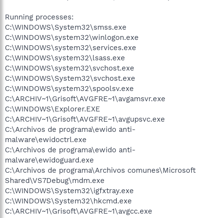
Running processes:
C:\WINDOWS\System32\smss.exe
C:\WINDOWS\system32\winlogon.exe
C:\WINDOWS\system32\services.exe
C:\WINDOWS\system32\lsass.exe
C:\WINDOWS\system32\svchost.exe
C:\WINDOWS\System32\svchost.exe
C:\WINDOWS\system32\spoolsv.exe
C:\ARCHIV~1\Grisoft\AVGFRE~1\avgamsvr.exe
C:\WINDOWS\Explorer.EXE
C:\ARCHIV~1\Grisoft\AVGFRE~1\avgupsvc.exe
C:\Archivos de programa\ewido anti-
malware\ewidoctrl.exe
C:\Archivos de programa\ewido anti-
malware\ewidoguard.exe
C:\Archivos de programa\Archivos comunes\Microsoft
Shared\VS7Debug\mdm.exe
C:\WINDOWS\System32\igfxtray.exe
C:\WINDOWS\System32\hkcmd.exe
C:\ARCHIV~1\Grisoft\AVGFRE~1\avgcc.exe