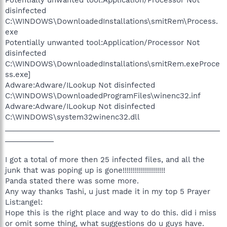
disinfected
C:\WINDOWS\DownloadedInstallations\smitRem\Process.
exe
Potentially unwanted tool:Application/Processor Not
disinfected
C:\WINDOWS\DownloadedInstallations\smitRem.exeProce
ss.exe]
Adware:Adware/ILookup Not disinfected
C:\WINDOWS\DownloadedProgramFiles\winenc32.inf
Adware:Adware/ILookup Not disinfected
C:\WINDOWS\system32winenc32.dll
_____________________________________________________
____________
I got a total of more then 25 infected files, and all the
junk that was poping up is gone!!!!!!!!!!!!!!!!!!!!!
Panda stated there was some more.
Any way thanks Tashi, u just made it in my top 5 Prayer
List:angel:
Hope this is the right place and way to do this. did i miss
or omit some thing, what suggestions do u guys have.