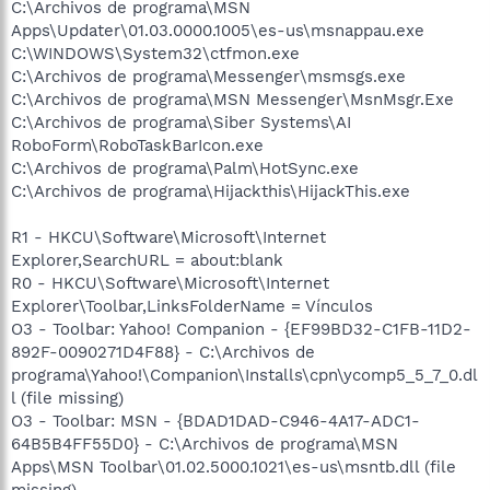
C:\Archivos de programa\MSN
Apps\Updater\01.03.0000.1005\es-us\msnappau.exe
C:\WINDOWS\System32\ctfmon.exe
C:\Archivos de programa\Messenger\msmsgs.exe
C:\Archivos de programa\MSN Messenger\MsnMsgr.Exe
C:\Archivos de programa\Siber Systems\AI
RoboForm\RoboTaskBarIcon.exe
C:\Archivos de programa\Palm\HotSync.exe
C:\Archivos de programa\Hijackthis\HijackThis.exe
R1 - HKCU\Software\Microsoft\Internet
Explorer,SearchURL = about:blank
R0 - HKCU\Software\Microsoft\Internet
Explorer\Toolbar,LinksFolderName = Vínculos
O3 - Toolbar: Yahoo! Companion - {EF99BD32-C1FB-11D2-
892F-0090271D4F88} - C:\Archivos de
programa\Yahoo!\Companion\Installs\cpn\ycomp5_5_7_0.dl
l (file missing)
O3 - Toolbar: MSN - {BDAD1DAD-C946-4A17-ADC1-
64B5B4FF55D0} - C:\Archivos de programa\MSN
Apps\MSN Toolbar\01.02.5000.1021\es-us\msntb.dll (file
missing)