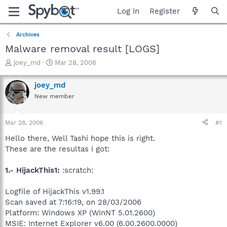
Log in
Register
Archives
Malware removal result [LOGS]
T
S
joey_md
Mar 28, 2006
h
t
r
a
joey_md
e
r
New member
a
t
d
d
s
a
Mar 28, 2006
#1
t
t
a
e
Hello there, Well Tashi hope this is right.
r
These are the resultas i got:
t
e
1.- HijackThis1:
:scratch:
r
Logfile of HijackThis v1.99.1
Scan saved at 7:16:19, on 28/03/2006
Platform: Windows XP (WinNT 5.01.2600)
MSIE: Internet Explorer v6.00 (6.00.2600.0000)