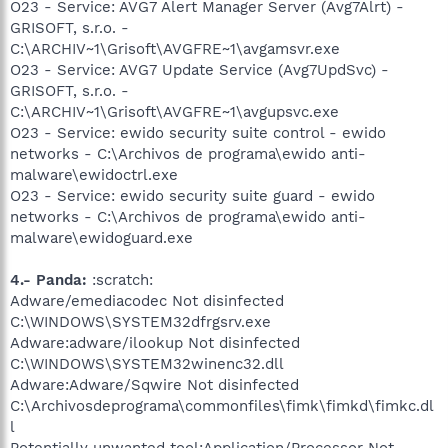
O23 - Service: AVG7 Alert Manager Server (Avg7Alrt) -
GRISOFT, s.r.o. -
C:\ARCHIV~1\Grisoft\AVGFRE~1\avgamsvr.exe
O23 - Service: AVG7 Update Service (Avg7UpdSvc) -
GRISOFT, s.r.o. -
C:\ARCHIV~1\Grisoft\AVGFRE~1\avgupsvc.exe
O23 - Service: ewido security suite control - ewido
networks - C:\Archivos de programa\ewido anti-
malware\ewidoctrl.exe
O23 - Service: ewido security suite guard - ewido
networks - C:\Archivos de programa\ewido anti-
malware\ewidoguard.exe
4.- Panda:
:scratch:
Adware/emediacodec Not disinfected
C:\WINDOWS\SYSTEM32dfrgsrv.exe
Adware:adware/ilookup Not disinfected
C:\WINDOWS\SYSTEM32winenc32.dll
Adware:Adware/Sqwire Not disinfected
C:\Archivosdeprograma\commonfiles\fimk\fimkd\fimkc.dl
l
Potentially unwanted tool:Application/Processor Not