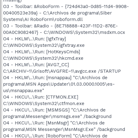
O3 - Toolbar: &RoboForm - {724d43a0-0d85-11d4-9908-
00400523e39a} - C:\Archivos de programa\Siber
Systems\AI RoboForm\roboform.dll
O3 - Toolbar: &Radio - {8E718888-423F-11D2-876E-
00A0C9082467} - C:\WINDOWS\System32\msdxm.ocx
O4 - HKLM\..\Run: [IgfxTray]
C:\WINDOWS\System32\igfxtray.exe
O4 - HKLM\..\Run: [HotKeysCmds]
C:\WINDOWS\System32\hkcmd.exe
O4 - HKLM\..\Run: [AVG7_CC]
C:\ARCHIV~1\Grisoft\AVGFRE~1\avgcc.exe /STARTUP
O4 - HKLM\..\Run: [msnappau] "C:\Archivos de
programa\MSN Apps\Updater\01.03.0000.1005\es-
us\msnappau.exe"
O4 - HKCU\..\Run: [CTFMON.EXE]
C:\WINDOWS\System32\ctfmon.exe
O4 - HKCU\..\Run: [MSMSGS] "C:\Archivos de
programa\Messenger\msmsgs.exe" /background
O4 - HKCU\..\Run: [MsnMsgr] "C:\Archivos de
programa\MSN Messenger\MsnMsgr.Exe" /background
O4 - HKCU\..\Run: [RoboForm] "C:\Archivos de