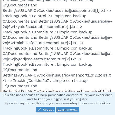
C:\Documents and
Settings\USUARIO\Cookies\usuario@ads.pointroll[1].txt ->
TrackingCookie.Pointroll : Limpio con backup
C:\Documents and Settings\USUARIO\Cookies\usuario@e-
2dj6wfkyald5sao.stats.esomniture[1].txt ->
TrackingCookie.Esomniture : Limpio con backup
C:\Documents and Settings\USUARIO\Cookies\usuario@e-
2dj6wfmiahczcfo.stats.esomniture[2].txt ->
TrackingCookie.Esomniture : Limpio con backup
C:\Documents and Settings\USUARIO\Cookies\usuario@e-
2dj6wjlygodjceo.stats.esomniture[2].txt ->
TrackingCookie.Esomniture : Limpio con backup
C:\Documents and
Settings\USUARIO\Cookies\usuario@msnportal.112.2o7[1].t
xt -> TrackingCookie.2o7 : Limpio con backup
C:\Documents and
Settings\USUARIO\Cookies\usuario@questionmarket[1].txt
This site uses cookies to help personalise content, tailor your experience
-> TrackingCookie.Questionmarket : Limpio con backup
and to keep you logged in if you register.
C:\Documents and
By continuing to use this site, you are consenting to our use of cookies.
Settings\USUARIO\Cookies\usuario@z1.adserver[1].txt ->
Accept
Learn more…
TrackingCookie.Adserver : Limpio con backup