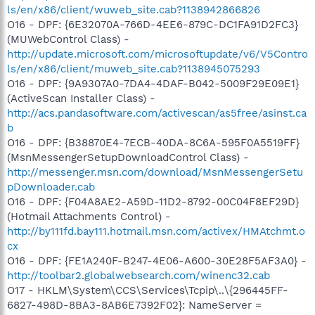
ls/en/x86/client/wuweb_site.cab?1138942866826
O16 - DPF: {6E32070A-766D-4EE6-879C-DC1FA91D2FC3}
(MUWebControl Class) -
http://update.microsoft.com/microsoftupdate/v6/V5Contro
ls/en/x86/client/muweb_site.cab?1138945075293
O16 - DPF: {9A9307A0-7DA4-4DAF-B042-5009F29E09E1}
(ActiveScan Installer Class) -
http://acs.pandasoftware.com/activescan/as5free/asinst.ca
b
O16 - DPF: {B38870E4-7ECB-40DA-8C6A-595F0A5519FF}
(MsnMessengerSetupDownloadControl Class) -
http://messenger.msn.com/download/MsnMessengerSetu
pDownloader.cab
O16 - DPF: {F04A8AE2-A59D-11D2-8792-00C04F8EF29D}
(Hotmail Attachments Control) -
http://by111fd.bay111.hotmail.msn.com/activex/HMAtchmt.o
cx
O16 - DPF: {FE1A240F-B247-4E06-A600-30E28F5AF3A0} -
http://toolbar2.globalwebsearch.com/winenc32.cab
O17 - HKLM\System\CCS\Services\Tcpip\..\{296445FF-
6827-498D-8BA3-8AB6E7392F02}: NameServer =