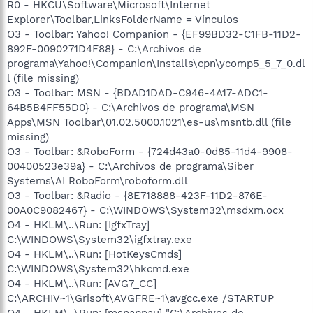
R0 - HKCU\Software\Microsoft\Internet
Explorer\Toolbar,LinksFolderName = Vínculos
O3 - Toolbar: Yahoo! Companion - {EF99BD32-C1FB-11D2-
892F-0090271D4F88} - C:\Archivos de
programa\Yahoo!\Companion\Installs\cpn\ycomp5_5_7_0.dl
l (file missing)
O3 - Toolbar: MSN - {BDAD1DAD-C946-4A17-ADC1-
64B5B4FF55D0} - C:\Archivos de programa\MSN
Apps\MSN Toolbar\01.02.5000.1021\es-us\msntb.dll (file
missing)
O3 - Toolbar: &RoboForm - {724d43a0-0d85-11d4-9908-
00400523e39a} - C:\Archivos de programa\Siber
Systems\AI RoboForm\roboform.dll
O3 - Toolbar: &Radio - {8E718888-423F-11D2-876E-
00A0C9082467} - C:\WINDOWS\System32\msdxm.ocx
O4 - HKLM\..\Run: [IgfxTray]
C:\WINDOWS\System32\igfxtray.exe
O4 - HKLM\..\Run: [HotKeysCmds]
C:\WINDOWS\System32\hkcmd.exe
O4 - HKLM\..\Run: [AVG7_CC]
C:\ARCHIV~1\Grisoft\AVGFRE~1\avgcc.exe /STARTUP
O4 - HKLM\..\Run: [msnappau] "C:\Archivos de