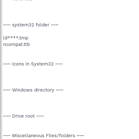
~~~ system32 folder ~~~
ld****.tmp
ncompat.tlb
~~~ Icons in System32 ~~~
~~~ Windows directory ~~~
~~~ Drive root ~~~
~~~ Miscellaneous Files/folders ~~~