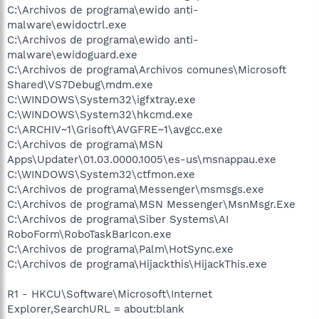
C:\Archivos de programa\ewido anti-
malware\ewidoctrl.exe
C:\Archivos de programa\ewido anti-
malware\ewidoguard.exe
C:\Archivos de programa\Archivos comunes\Microsoft
Shared\VS7Debug\mdm.exe
C:\WINDOWS\System32\igfxtray.exe
C:\WINDOWS\System32\hkcmd.exe
C:\ARCHIV~1\Grisoft\AVGFRE~1\avgcc.exe
C:\Archivos de programa\MSN
Apps\Updater\01.03.0000.1005\es-us\msnappau.exe
C:\WINDOWS\System32\ctfmon.exe
C:\Archivos de programa\Messenger\msmsgs.exe
C:\Archivos de programa\MSN Messenger\MsnMsgr.Exe
C:\Archivos de programa\Siber Systems\AI
RoboForm\RoboTaskBarIcon.exe
C:\Archivos de programa\Palm\HotSync.exe
C:\Archivos de programa\Hijackthis\HijackThis.exe
R1 - HKCU\Software\Microsoft\Internet
Explorer,SearchURL = about:blank