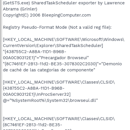
(GetSTS.exe) SharedTaskScheduler exporter by Lawrence
Abrams (Grinler)
Copyright(C) 2006 BleepingComputer.com
Registry Pseudo-Format Mode (Not a valid reg file):
[HKEY_LOCAL_MACHINE\SOFTWARE\Microsoft\Windows\
CurrentVersion\Explorer\SharedTaskScheduler]
"{438755C2-A8BA-11D1-B96B-
00A0C90312E1}"="Precargador Browseui"
"{8C7461EF-2B13-11d2-BE35-3078302C2030}"="Demonio
de caché de las categorías de componente"
[HKEY_LOCAL_MACHINE\SOFTWARE\Classes\CLSID\
{438755C2-A8BA-11D1-B96B-
00A0C90312E1}\InProcServer32]
@="%SystemRoot%\System32\browseui.dll"
[HKEY_LOCAL_MACHINE\SOFTWARE\Classes\CLSID\
{8C7461EF-2B13-11d2-BE35-