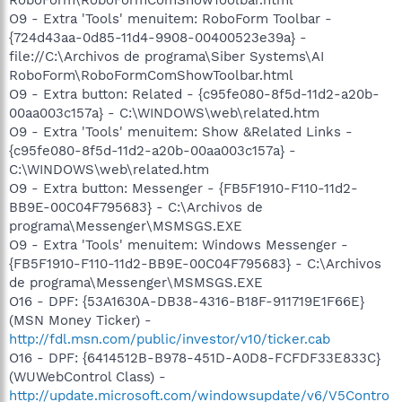
O9 - Extra 'Tools' menuitem: RoboForm Toolbar -
{724d43aa-0d85-11d4-9908-00400523e39a} -
file://C:\Archivos de programa\Siber Systems\AI
RoboForm\RoboFormComShowToolbar.html
O9 - Extra button: Related - {c95fe080-8f5d-11d2-a20b-
00aa003c157a} - C:\WINDOWS\web\related.htm
O9 - Extra 'Tools' menuitem: Show &Related Links -
{c95fe080-8f5d-11d2-a20b-00aa003c157a} -
C:\WINDOWS\web\related.htm
O9 - Extra button: Messenger - {FB5F1910-F110-11d2-
BB9E-00C04F795683} - C:\Archivos de
programa\Messenger\MSMSGS.EXE
O9 - Extra 'Tools' menuitem: Windows Messenger -
{FB5F1910-F110-11d2-BB9E-00C04F795683} - C:\Archivos
de programa\Messenger\MSMSGS.EXE
O16 - DPF: {53A1630A-DB38-4316-B18F-911719E1F66E}
(MSN Money Ticker) -
http://fdl.msn.com/public/investor/v10/ticker.cab
O16 - DPF: {6414512B-B978-451D-A0D8-FCFDF33E833C}
(WUWebControl Class) -
http://update.microsoft.com/windowsupdate/v6/V5Contro