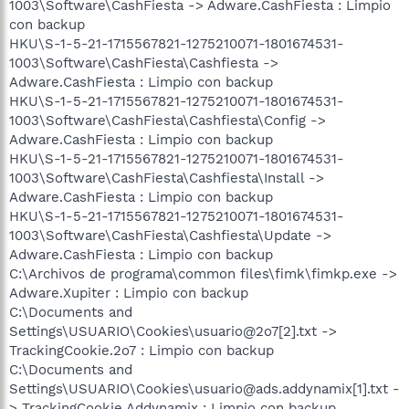
1003\Software\CashFiesta -> Adware.CashFiesta : Limpio
con backup
HKU\S-1-5-21-1715567821-1275210071-1801674531-
1003\Software\CashFiesta\Cashfiesta ->
Adware.CashFiesta : Limpio con backup
HKU\S-1-5-21-1715567821-1275210071-1801674531-
1003\Software\CashFiesta\Cashfiesta\Config ->
Adware.CashFiesta : Limpio con backup
HKU\S-1-5-21-1715567821-1275210071-1801674531-
1003\Software\CashFiesta\Cashfiesta\Install ->
Adware.CashFiesta : Limpio con backup
HKU\S-1-5-21-1715567821-1275210071-1801674531-
1003\Software\CashFiesta\Cashfiesta\Update ->
Adware.CashFiesta : Limpio con backup
C:\Archivos de programa\common files\fimk\fimkp.exe ->
Adware.Xupiter : Limpio con backup
C:\Documents and
Settings\USUARIO\Cookies\usuario@2o7[2].txt ->
TrackingCookie.2o7 : Limpio con backup
C:\Documents and
Settings\USUARIO\Cookies\usuario@ads.addynamix[1].txt -
> TrackingCookie.Addynamix : Limpio con backup