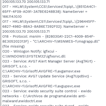
200.105.133.70 200.105.133.71
O17 - HKLM\System\CCS\Services\Tcpip\..\{851DA4C1-
65FF-4F09-AD91-3A7BE6248B38}: NameServer =
166.114.10.10
O17 - HKLM\System\CS1\Services\Tcpip\..\{296445FF-
6827-498D-8BA3-8AB6E7392F02}: NameServer =
200.105.133.70 200.105.133.71
O18 - Protocol: msnim - {828030A1-22C1-4009-854F-
8E305202313F} - "C:\ARCHIV~1\MSNMES~1\msgrapp.dll"
(file missing)
O20 - Winlogon Notify: igfxcui -
C:\WINDOWS\SYSTEM32\igfxsrvc.dll
O23 - Service: AVG7 Alert Manager Server (Avg7Alrt) -
GRISOFT, s.r.o. -
C:\ARCHIV~1\Grisoft\AVGFRE~1\avgamsvr.exe
O23 - Service: AVG7 Update Service (Avg7UpdSvc) -
GRISOFT, s.r.o. -
C:\ARCHIV~1\Grisoft\AVGFRE~1\avgupsvc.exe
O23 - Service: ewido security suite control - ewido
networks - C:\Archivos de programa\ewido anti-
malware\ewidoctrl.exe
O23 - Service: ewido security suite guard - ewido