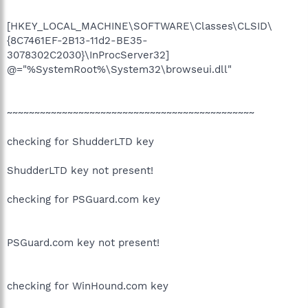
[HKEY_LOCAL_MACHINE\SOFTWARE\Classes\CLSID\
{8C7461EF-2B13-11d2-BE35-
3078302C2030}\InProcServer32]
@="%SystemRoot%\System32\browseui.dll"
~~~~~~~~~~~~~~~~~~~~~~~~~~~~~~~~~~~~~~~~~~~~~
checking for ShudderLTD key
ShudderLTD key not present!
checking for PSGuard.com key
PSGuard.com key not present!
checking for WinHound.com key