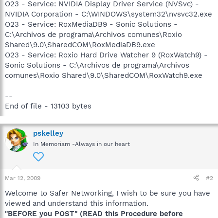
O23 - Service: NVIDIA Display Driver Service (NVSvc) -
NVIDIA Corporation - C:\WINDOWS\system32\nvsvc32.exe
O23 - Service: RoxMediaDB9 - Sonic Solutions -
C:\Archivos de programa\Archivos comunes\Roxio
Shared\9.0\SharedCOM\RoxMediaDB9.exe
O23 - Service: Roxio Hard Drive Watcher 9 (RoxWatch9) -
Sonic Solutions - C:\Archivos de programa\Archivos
comunes\Roxio Shared\9.0\SharedCOM\RoxWatch9.exe
--
End of file - 13103 bytes
pskelley
In Memoriam -Always in our heart
Mar 12, 2009
#2
Welcome to Safer Networking, I wish to be sure you have
viewed and understand this information.
"BEFORE you POST" (READ this Procedure before