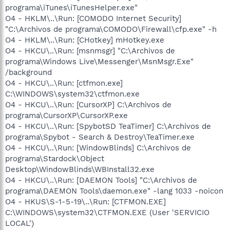
programa\iTunes\iTunesHelper.exe"
O4 - HKLM\..\Run: [COMODO Internet Security]
"C:\Archivos de programa\COMODO\Firewall\cfp.exe" -h
O4 - HKLM\..\Run: [CHotkey] mHotkey.exe
O4 - HKCU\..\Run: [msnmsgr] "C:\Archivos de
programa\Windows Live\Messenger\MsnMsgr.Exe"
/background
O4 - HKCU\..\Run: [ctfmon.exe]
C:\WINDOWS\system32\ctfmon.exe
O4 - HKCU\..\Run: [CursorXP] C:\Archivos de
programa\CursorXP\CursorXP.exe
O4 - HKCU\..\Run: [SpybotSD TeaTimer] C:\Archivos de
programa\Spybot - Search & Destroy\TeaTimer.exe
O4 - HKCU\..\Run: [WindowBlinds] C:\Archivos de
programa\Stardock\Object
Desktop\WindowBlinds\WBInstall32.exe
O4 - HKCU\..\Run: [DAEMON Tools] "C:\Archivos de
programa\DAEMON Tools\daemon.exe" -lang 1033 -noicon
O4 - HKUS\S-1-5-19\..\Run: [CTFMON.EXE]
C:\WINDOWS\system32\CTFMON.EXE (User 'SERVICIO
LOCAL')