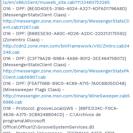
ls/en/x86/client/muweb_site.cab?1133460753265
O16 - DPF: {8E0D4DE5-3180-4024-A327-4DFAD1796A8D}
(MessengerStatsClient Class) -
http://messenger.zone.msn.com/binary/MessengerStatsCli
ent.cab31267.cab
O16 - DPF: {B8BE5E93-A60C-4D26-A2DC-220313175592}
(ZoneIntro Class) -
http://cdn2.zone.msn.com/binFramework/v10/ZIntro.cab34
246.cab
O16 - DPF: {C3F79A2B-B9B4-4A66-B012-3EE46475B072}
(MessengerStatsClient Class) -
http://messenger.zone.msn.com/binary/MessengerStatsPA
Client.cab56907.cab
O16 - DPF: {F5A7706B-B9C0-4C89-A715-7A0C6B05DD48}
(Minesweeper Flags Class) -
http://messenger.zone.msn.com/binary/MineSweeper.cab5
6986.cab
O18 - Protocol: grooveLocalGWS - {88FED34C-F0CA-
4636-A375-3CB6248B04CD} - C:\Archivos de
programa\Microsoft
Office\Office12\GrooveSystemServices.dll