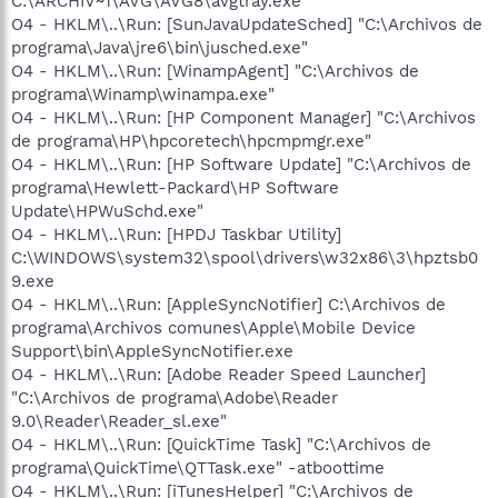
C:\ARCHIV~1\AVG\AVG8\avgtray.exe
O4 - HKLM\..\Run: [SunJavaUpdateSched] "C:\Archivos de
programa\Java\jre6\bin\jusched.exe"
O4 - HKLM\..\Run: [WinampAgent] "C:\Archivos de
programa\Winamp\winampa.exe"
O4 - HKLM\..\Run: [HP Component Manager] "C:\Archivos
de programa\HP\hpcoretech\hpcmpmgr.exe"
O4 - HKLM\..\Run: [HP Software Update] "C:\Archivos de
programa\Hewlett-Packard\HP Software
Update\HPWuSchd.exe"
O4 - HKLM\..\Run: [HPDJ Taskbar Utility]
C:\WINDOWS\system32\spool\drivers\w32x86\3\hpztsb0
9.exe
O4 - HKLM\..\Run: [AppleSyncNotifier] C:\Archivos de
programa\Archivos comunes\Apple\Mobile Device
Support\bin\AppleSyncNotifier.exe
O4 - HKLM\..\Run: [Adobe Reader Speed Launcher]
"C:\Archivos de programa\Adobe\Reader
9.0\Reader\Reader_sl.exe"
O4 - HKLM\..\Run: [QuickTime Task] "C:\Archivos de
programa\QuickTime\QTTask.exe" -atboottime
O4 - HKLM\..\Run: [iTunesHelper] "C:\Archivos de