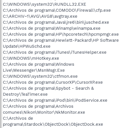
C:\WINDOWS\system32\RUNDLL32.EXE
C:\Archivos de programa\COMODO\Firewall\cfp.exe
C:\ARCHIV~1\AVG\AVG8\avgtray.exe
C:\Archivos de programa\Java\jre6\bin\jusched.exe
C:\Archivos de programa\Winamp\winampa.exe
C:\Archivos de programa\HP\hpcoretech\hpcmpmgr.exe
C:\Archivos de programa\Hewlett-Packard\HP Software
Update\HPWuSchd.exe
C:\Archivos de programa\iTunes\iTunesHelper.exe
C:\WINDOWS\mHotkey.exe
C:\Archivos de programa\Windows
Live\Messenger\MsnMsgr.Exe
C:\WINDOWS\system32\ctfmon.exe
C:\Archivos de programa\CursorXP\CursorXP.exe
C:\Archivos de programa\Spybot - Search &
Destroy\TeaTimer.exe
C:\Archivos de programa\iPod\bin\iPodService.exe
C:\Archivos de programa\Archivos
comunes\Nikon\Monitor\NkMonitor.exe
C:\Archivos de
programa\Stardock\ObjectDock\ObjectDock.exe