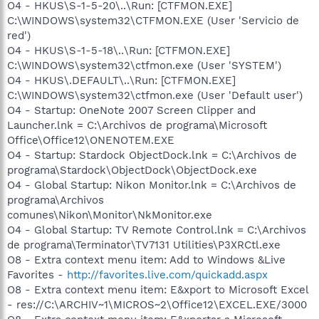
O4 - HKUS\S-1-5-20\..\Run: [CTFMON.EXE]
C:\WINDOWS\system32\CTFMON.EXE (User 'Servicio de
red')
O4 - HKUS\S-1-5-18\..\Run: [CTFMON.EXE]
C:\WINDOWS\system32\ctfmon.exe (User 'SYSTEM')
O4 - HKUS\.DEFAULT\..\Run: [CTFMON.EXE]
C:\WINDOWS\system32\ctfmon.exe (User 'Default user')
O4 - Startup: OneNote 2007 Screen Clipper and
Launcher.lnk = C:\Archivos de programa\Microsoft
Office\Office12\ONENOTEM.EXE
O4 - Startup: Stardock ObjectDock.lnk = C:\Archivos de
programa\Stardock\ObjectDock\ObjectDock.exe
O4 - Global Startup: Nikon Monitor.lnk = C:\Archivos de
programa\Archivos
comunes\Nikon\Monitor\NkMonitor.exe
O4 - Global Startup: TV Remote Control.lnk = C:\Archivos
de programa\Terminator\TV7131 Utilities\P3XRCtl.exe
O8 - Extra context menu item: Add to Windows &Live
Favorites -
http://favorites.live.com/quickadd.aspx
O8 - Extra context menu item: E&xport to Microsoft Excel
- res://C:\ARCHIV~1\MICROS~2\Office12\EXCEL.EXE/3000