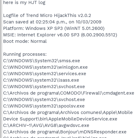
here is my HJT log
Logfile of Trend Micro HijackThis v2.0.2
Scan saved at 02:25:04 p.m., on 10/03/2009
Platform: Windows XP SP3 (WinNT 5.01.2600)
MSIE: Internet Explorer v6.00 SP3 (6.00.2900.5512)
Boot mode: Normal
Running processes:
C:\WINDOWS\System32\smss.exe
C:\WINDOWS\system32\winlogon.exe
C:\WINDOWS\system32\services.exe
C:\WINDOWS\system32\lsass.exe
C:\WINDOWS\system32\svchost.exe
C:\Archivos de programa\COMODO\Firewall\cmdagent.exe
C:\WINDOWS\system32\svchost.exe
C:\WINDOWS\system32\spoolsv.exe
C:\Archivos de programa\Archivos comunes\Apple\Mobile
Device Support\bin\AppleMobileDeviceService.exe
C:\ARCHIV~1\AVG\AVG8\avgwdsvc.exe
C:\Archivos de programa\Bonjour\mDNSResponder.exe