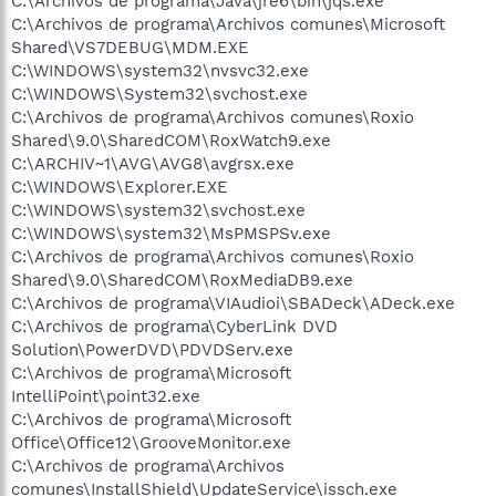
C:\Archivos de programa\Java\jre6\bin\jqs.exe
C:\Archivos de programa\Archivos comunes\Microsoft
Shared\VS7DEBUG\MDM.EXE
C:\WINDOWS\system32\nvsvc32.exe
C:\WINDOWS\System32\svchost.exe
C:\Archivos de programa\Archivos comunes\Roxio
Shared\9.0\SharedCOM\RoxWatch9.exe
C:\ARCHIV~1\AVG\AVG8\avgrsx.exe
C:\WINDOWS\Explorer.EXE
C:\WINDOWS\system32\svchost.exe
C:\WINDOWS\system32\MsPMSPSv.exe
C:\Archivos de programa\Archivos comunes\Roxio
Shared\9.0\SharedCOM\RoxMediaDB9.exe
C:\Archivos de programa\VIAudioi\SBADeck\ADeck.exe
C:\Archivos de programa\CyberLink DVD
Solution\PowerDVD\PDVDServ.exe
C:\Archivos de programa\Microsoft
IntelliPoint\point32.exe
C:\Archivos de programa\Microsoft
Office\Office12\GrooveMonitor.exe
C:\Archivos de programa\Archivos
comunes\InstallShield\UpdateService\issch.exe