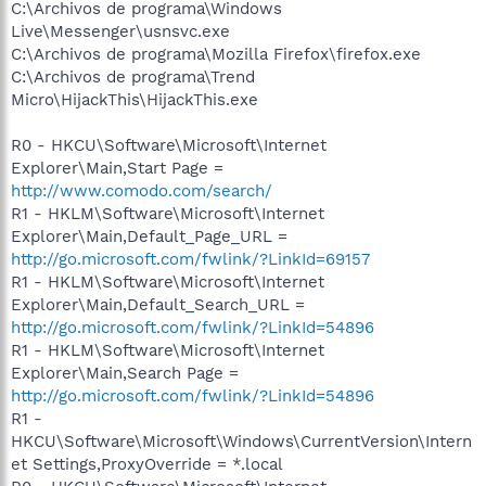
C:\Archivos de programa\Windows
Live\Messenger\usnsvc.exe
C:\Archivos de programa\Mozilla Firefox\firefox.exe
C:\Archivos de programa\Trend
Micro\HijackThis\HijackThis.exe
R0 - HKCU\Software\Microsoft\Internet
Explorer\Main,Start Page =
http://www.comodo.com/search/
R1 - HKLM\Software\Microsoft\Internet
Explorer\Main,Default_Page_URL =
http://go.microsoft.com/fwlink/?LinkId=69157
R1 - HKLM\Software\Microsoft\Internet
Explorer\Main,Default_Search_URL =
http://go.microsoft.com/fwlink/?LinkId=54896
R1 - HKLM\Software\Microsoft\Internet
Explorer\Main,Search Page =
http://go.microsoft.com/fwlink/?LinkId=54896
R1 -
HKCU\Software\Microsoft\Windows\CurrentVersion\Intern
et Settings,ProxyOverride = *.local