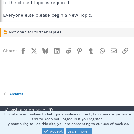
to the closed topic is required.
Everyone else please begin a New Topic.
Not open for further replies.
Facebook
X
Bluesky
LinkedIn
Reddit
Pinterest
Tumblr
WhatsApp
Email
Li
Share:
Archives
Spybot SUAN Style
This site uses cookies to help personalise content, tailor your experience
Contact us
Terms and rules
Privacy policy
Help
Home
R
and to keep you logged in if you register.
S
By continuing to use this site, you are consenting to our use of cookies.
S
Accept
Learn more…
®
Community platform by XenForo
© 2010-2025 XenForo Ltd.