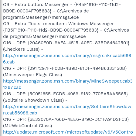
O9 - Extra button: Messenger - {FB5F1910-F110-11d2-
BB9E-00C04F795683} - C:\Archivos de
programa\Messenger\msmsgs.exe
O9 - Extra 'Tools' menuitem: Windows Messenger -
{FB5F1910-F110-11d2-BB9E-00C04F795683} - C:\Archivos
de programa\Messenger\msmsgs.exe
O16 - DPF: {20A60F0D-9AFA-4515-A0FD-83BD84642501}
(Checkers Class) -
http://messenger.zone.msn.com/binary/msgrchkr.cab5698
6.cab
O16 - DPF: {2917297F-F02B-4B9D-81DF-494B6333150B}
(Minesweeper Flags Class) -
http://messenger.zone.msn.com/binary/MineSweeper.cab3
1267.cab
O16 - DPF: {5C051655-FCD5-4969-9182-770EA5AA5565}
(Solitaire Showdown Class) -
http://messenger.zone.msn.com/binary/SolitaireShowdow
n.cab56986.cab
O16 - DPF: {6E32070A-766D-4EE6-879C-DC1FA91D2FC3}
(MUWebControl Class) -
http://update.microsoft.com/microsoftupdate/v6/V5Contro