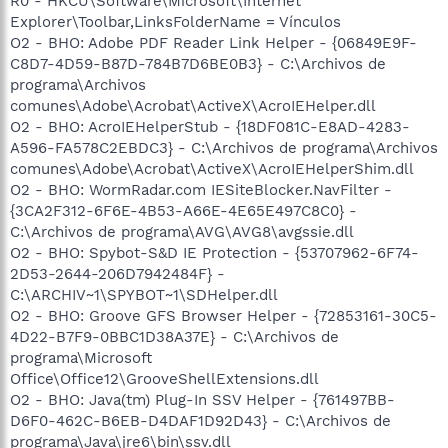
R0 - HKCU\Software\Microsoft\Internet
Explorer\Toolbar,LinksFolderName = Vínculos
O2 - BHO: Adobe PDF Reader Link Helper - {06849E9F-
C8D7-4D59-B87D-784B7D6BE0B3} - C:\Archivos de
programa\Archivos
comunes\Adobe\Acrobat\ActiveX\AcroIEHelper.dll
O2 - BHO: AcroIEHelperStub - {18DF081C-E8AD-4283-
A596-FA578C2EBDC3} - C:\Archivos de programa\Archivos
comunes\Adobe\Acrobat\ActiveX\AcroIEHelperShim.dll
O2 - BHO: WormRadar.com IESiteBlocker.NavFilter -
{3CA2F312-6F6E-4B53-A66E-4E65E497C8C0} -
C:\Archivos de programa\AVG\AVG8\avgssie.dll
O2 - BHO: Spybot-S&D IE Protection - {53707962-6F74-
2D53-2644-206D7942484F} -
C:\ARCHIV~1\SPYBOT~1\SDHelper.dll
O2 - BHO: Groove GFS Browser Helper - {72853161-30C5-
4D22-B7F9-0BBC1D38A37E} - C:\Archivos de
programa\Microsoft
Office\Office12\GrooveShellExtensions.dll
O2 - BHO: Java(tm) Plug-In SSV Helper - {761497BB-
D6F0-462C-B6EB-D4DAF1D92D43} - C:\Archivos de
programa\Java\jre6\bin\ssv.dll