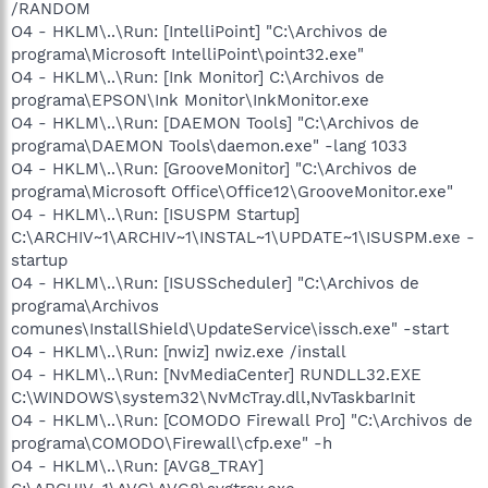
/RANDOM
O4 - HKLM\..\Run: [IntelliPoint] "C:\Archivos de
programa\Microsoft IntelliPoint\point32.exe"
O4 - HKLM\..\Run: [Ink Monitor] C:\Archivos de
programa\EPSON\Ink Monitor\InkMonitor.exe
O4 - HKLM\..\Run: [DAEMON Tools] "C:\Archivos de
programa\DAEMON Tools\daemon.exe" -lang 1033
O4 - HKLM\..\Run: [GrooveMonitor] "C:\Archivos de
programa\Microsoft Office\Office12\GrooveMonitor.exe"
O4 - HKLM\..\Run: [ISUSPM Startup]
C:\ARCHIV~1\ARCHIV~1\INSTAL~1\UPDATE~1\ISUSPM.exe -
startup
O4 - HKLM\..\Run: [ISUSScheduler] "C:\Archivos de
programa\Archivos
comunes\InstallShield\UpdateService\issch.exe" -start
O4 - HKLM\..\Run: [nwiz] nwiz.exe /install
O4 - HKLM\..\Run: [NvMediaCenter] RUNDLL32.EXE
C:\WINDOWS\system32\NvMcTray.dll,NvTaskbarInit
O4 - HKLM\..\Run: [COMODO Firewall Pro] "C:\Archivos de
programa\COMODO\Firewall\cfp.exe" -h
O4 - HKLM\..\Run: [AVG8_TRAY]