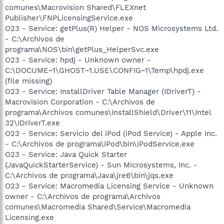
comunes\Macrovision Shared\FLEXnet
Publisher\FNPLicensingService.exe
O23 - Service: getPlus(R) Helper - NOS Microsystems Ltd.
- C:\Archivos de
programa\NOS\bin\getPlus_HelperSvc.exe
O23 - Service: hpdj - Unknown owner -
C:\DOCUME~1\GHOST~1.USE\CONFIG~1\Temp\hpdj.exe
(file missing)
O23 - Service: InstallDriver Table Manager (IDriverT) -
Macrovision Corporation - C:\Archivos de
programa\Archivos comunes\InstallShield\Driver\11\Intel
32\IDriverT.exe
O23 - Service: Servicio del iPod (iPod Service) - Apple Inc.
- C:\Archivos de programa\iPod\bin\iPodService.exe
O23 - Service: Java Quick Starter
(JavaQuickStarterService) - Sun Microsystems, Inc. -
C:\Archivos de programa\Java\jre6\bin\jqs.exe
O23 - Service: Macromedia Licensing Service - Unknown
owner - C:\Archivos de programa\Archivos
comunes\Macromedia Shared\Service\Macromedia
Licensing.exe