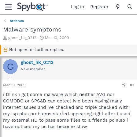
Log in
Register
Archives
Malware symptoms
T
S
ghost_hk_0212
Mar 10, 2009
h
t
r
a
Not open for further replies.
e
r
a
t
ghost_hk_0212
G
d
d
New member
s
a
t
t
a
e
Mar 10, 2009
#1
r
t
i think i got some malware which neither AVG nor
e
COMODO or SPS&D can detect iv'e been having many
r
internet issues and ive checked and triple checked with
my isp plus problems started appearing right after i used
my external HD to pass some files to a friends pc also i
have noticed my pc has become slow