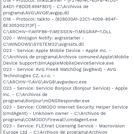
O18 - Protocol: linkscanner - {F274614C-63F8-47D5-
A4D1-FBDDE494F8D1} - C:\Archivos de
programa\AVG\AVG8\avgpp.dll
O18 - Protocol: talkto - {828030A1-22C1-4009-854F-
8E305202313F} -
C:\ARCHIV~1\WI1F86~1\MESSEN~1\MSGRAP~1.DLL
O20 - Winlogon Notify: avgrsstarter -
C:\WINDOWS\SYSTEM32\avgrsstx.dll
O23 - Service: Apple Mobile Device - Apple Inc. -
C:\Archivos de programa\Archivos comunes\Apple\Mobile
Device Support\bin\AppleMobileDeviceService.exe
O23 - Service: AVG Free8 WatchDog (avg8wd) - AVG
Technologies CZ, s.r.o. -
C:\ARCHIV~1\AVG\AVG8\avgwdsvc.exe
O23 - Service: Servicio Bonjour (Bonjour Service) - Apple
Inc. - C:\Archivos de
programa\Bonjour\mDNSResponder.exe
O23 - Service: COMODO Internet Security Helper Service
(cmdAgent) - Unknown owner - C:\Archivos de
programa\COMODO\Firewall\cmdagent.exe
O23 - Service: FLEXnet Licensing Service - Macrovision
Europe Ltd. - C:\Archivos de programa\Archivos