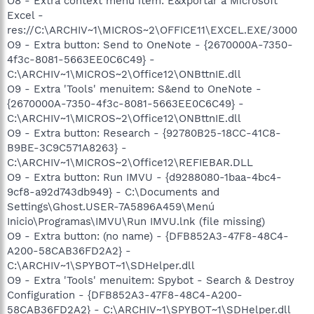
O8 - Extra context menu item: E&xportar a Microsoft
Excel -
res://C:\ARCHIV~1\MICROS~2\OFFICE11\EXCEL.EXE/3000
O9 - Extra button: Send to OneNote - {2670000A-7350-
4f3c-8081-5663EE0C6C49} -
C:\ARCHIV~1\MICROS~2\Office12\ONBttnIE.dll
O9 - Extra 'Tools' menuitem: S&end to OneNote -
{2670000A-7350-4f3c-8081-5663EE0C6C49} -
C:\ARCHIV~1\MICROS~2\Office12\ONBttnIE.dll
O9 - Extra button: Research - {92780B25-18CC-41C8-
B9BE-3C9C571A8263} -
C:\ARCHIV~1\MICROS~2\Office12\REFIEBAR.DLL
O9 - Extra button: Run IMVU - {d9288080-1baa-4bc4-
9cf8-a92d743db949} - C:\Documents and
Settings\Ghost.USER-7A5896A459\Menú
Inicio\Programas\IMVU\Run IMVU.lnk (file missing)
O9 - Extra button: (no name) - {DFB852A3-47F8-48C4-
A200-58CAB36FD2A2} -
C:\ARCHIV~1\SPYBOT~1\SDHelper.dll
O9 - Extra 'Tools' menuitem: Spybot - Search & Destroy
Configuration - {DFB852A3-47F8-48C4-A200-
58CAB36FD2A2} - C:\ARCHIV~1\SPYBOT~1\SDHelper.dll