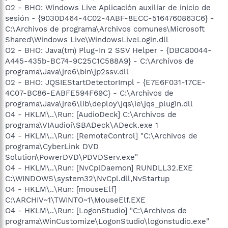
O2 - BHO: Windows Live Aplicación auxiliar de inicio de
sesión - {9030D464-4C02-4ABF-8ECC-5164760863C6} -
C:\Archivos de programa\Archivos comunes\Microsoft
Shared\Windows Live\WindowsLiveLogin.dll
O2 - BHO: Java(tm) Plug-In 2 SSV Helper - {DBC80044-
A445-435b-BC74-9C25C1C588A9} - C:\Archivos de
programa\Java\jre6\bin\jp2ssv.dll
O2 - BHO: JQSIEStartDetectorImpl - {E7E6F031-17CE-
4C07-BC86-EABFE594F69C} - C:\Archivos de
programa\Java\jre6\lib\deploy\jqs\ie\jqs_plugin.dll
O4 - HKLM\..\Run: [AudioDeck] C:\Archivos de
programa\VIAudioi\SBADeck\ADeck.exe 1
O4 - HKLM\..\Run: [RemoteControl] "C:\Archivos de
programa\CyberLink DVD
Solution\PowerDVD\PDVDServ.exe"
O4 - HKLM\..\Run: [NvCplDaemon] RUNDLL32.EXE
C:\WINDOWS\system32\NvCpl.dll,NvStartup
O4 - HKLM\..\Run: [mouseElf]
C:\ARCHIV~1\TWINTO~1\MouseElf.EXE
O4 - HKLM\..\Run: [LogonStudio] "C:\Archivos de
programa\WinCustomize\LogonStudio\logonstudio.exe"