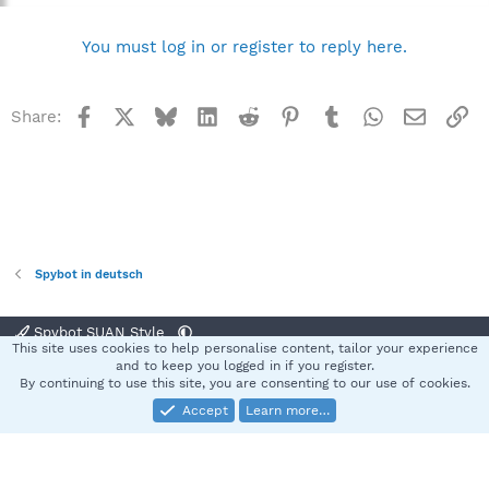
You must log in or register to reply here.
Facebook
X
Bluesky
LinkedIn
Reddit
Pinterest
Tumblr
WhatsApp
Email
Li
Share:
Spybot in deutsch
Spybot SUAN Style
This site uses cookies to help personalise content, tailor your experience
Contact us
Terms and rules
Privacy policy
Help
Home
R
and to keep you logged in if you register.
S
By continuing to use this site, you are consenting to our use of cookies.
S
Accept
Learn more…
®
Community platform by XenForo
© 2010-2025 XenForo Ltd.