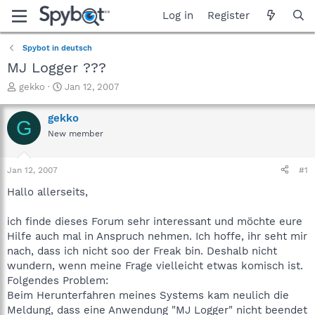
Log in
Register
Spybot in deutsch
MJ Logger ???
T
S
gekko
Jan 12, 2007
h
t
r
a
gekko
G
e
r
New member
a
t
d
d
s
a
Jan 12, 2007
#1
t
t
a
e
Hallo allerseits,
r
t
ich finde dieses Forum sehr interessant und möchte eure
e
Hilfe auch mal in Anspruch nehmen. Ich hoffe, ihr seht mir
r
nach, dass ich nicht soo der Freak bin. Deshalb nicht
wundern, wenn meine Frage vielleicht etwas komisch ist.
Folgendes Problem:
Beim Herunterfahren meines Systems kam neulich die
Meldung, dass eine Anwendung "MJ Logger" nicht beendet