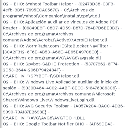
O2 - BHO: &Yahoo! Toolbar Helper - {02478D38-C3F9-
4efb-9B51-7695ECA05670} - C:\Archivos de
programa\Yahoo!\Companion\Installs\cpn\yt.dll
O2 - BHO: Aplicación auxiliar de vínculos de Adobe PDF
Reader - {06849E9F-C8D7-4D59-B87D-784B7D6BE0B3} -
C:\Archivos de programa\Archivos
comunes\Adobe\Acrobat\ActiveX\AcroIEHelper.dll
O2 - BHO: WormRadar.com IESiteBlocker.NavFilter -
{3CA2F312-6F6E-4B53-A66E-4E65E497C8C0} -
C:\Archivos de programa\AVG\AVG8\avgssie.dll
O2 - BHO: Spybot-S&D IE Protection - {53707962-6F74-
2D53-2644-206D7942484F} -
C:\ARCHIV~1\SPYBOT~1\SDHelper.dll
O2 - BHO: Windows Live Aplicación auxiliar de inicio de
sesión - {9030D464-4C02-4ABF-8ECC-5164760863C6} -
C:\Archivos de programa\Archivos comunes\Microsoft
Shared\Windows Live\WindowsLiveLogin.dll
O2 - BHO: AVG Security Toolbar - {A057A204-BACC-4D26-
9990-79A187E2698E} -
C:\ARCHIV~1\AVG\AVG8\AVGTOO~1.DLL
O2 - BHO: Google Toolbar Notifier BHO - {AF69DE43-