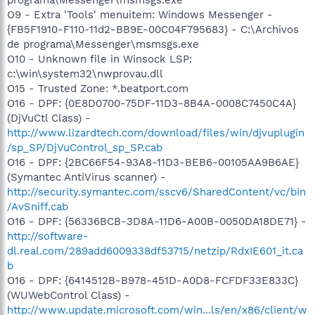
O9 - Extra 'Tools' menuitem: Windows Messenger -
{FB5F1910-F110-11d2-BB9E-00C04F795683} - C:\Archivos
de programa\Messenger\msmsgs.exe
O10 - Unknown file in Winsock LSP:
c:\win\system32\nwprovau.dll
O15 - Trusted Zone: *.beatport.com
O16 - DPF: {0E8D0700-75DF-11D3-8B4A-0008C7450C4A}
(DjVuCtl Class) -
http://www.lizardtech.com/download/files/win/djvuplugin
/sp_SP/DjVuControl_sp_SP.cab
O16 - DPF: {2BC66F54-93A8-11D3-BEB6-00105AA9B6AE}
(Symantec AntiVirus scanner) -
http://security.symantec.com/sscv6/SharedContent/vc/bin
/AvSniff.cab
O16 - DPF: {56336BCB-3D8A-11D6-A00B-0050DA18DE71} -
http://software-
dl.real.com/289add6009338df53715/netzip/RdxIE601_it.ca
b
O16 - DPF: {6414512B-B978-451D-A0D8-FCFDF33E833C}
(WUWebControl Class) -
http://www.update.microsoft.com/win...ls/en/x86/client/w