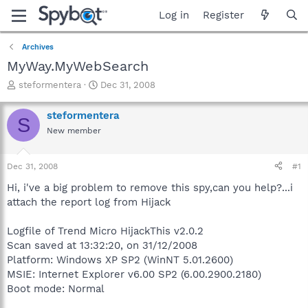
Log in
Register
Archives
MyWay.MyWebSearch
T
S
steformentera
Dec 31, 2008
h
t
r
a
steformentera
S
e
r
New member
a
t
d
d
s
a
Dec 31, 2008
#1
t
t
a
e
Hi, i've a big problem to remove this spy,can you help?...i
r
attach the report log from Hijack
t
e
Logfile of Trend Micro HijackThis v2.0.2
r
Scan saved at 13:32:20, on 31/12/2008
Platform: Windows XP SP2 (WinNT 5.01.2600)
MSIE: Internet Explorer v6.00 SP2 (6.00.2900.2180)
Boot mode: Normal