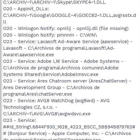
C:\ARCHIV~1\ARCHIV~1\Skype\SKYPE4~1.DLL
O20 - AppInit_DLLs:
C:\ARCHIV~1\Google\GOOGLE~4\GOEC62~1.DLL,avgrsstx.d
ll
O20 - Winlogon Notify: opnllij - opnllij.dll (file missing)
O20 - Winlogon Notify: pmnnm - C:\WIN\
O23 - Service: Lavasoft Ad-Aware Service (aawservice) -
Lavasoft - C:\Archivos de programa\Lavasoft\Ad-
Aware\aawservice.exe
O23 - Service: Adobe LM Service - Adobe Systems -
C:\Archivos de programa\Archivos comunes\Adobe
Systems Shared\Service\Adobelmsvc.exe
O23 - Service: Ares Chatroom server (AresChatServer) -
Ares Development Group - C:\Archivos de
programa\Ares\chatServer.exe
O23 - Service: AVG8 WatchDog (avg8wd) - AVG
Technologies CZ, s.r.o. -
C:\ARCHIV~1\AVG\AVG8\avgwdsvc.exe
O23 - Service:
##Id_String1.6844F930_1628_4223_B5CC_5BB94B879762#
# (Bonjour Service) - Apple Computer, Inc. - C:\Archivos
de programa\Bonjour\mDNSResponder.exe