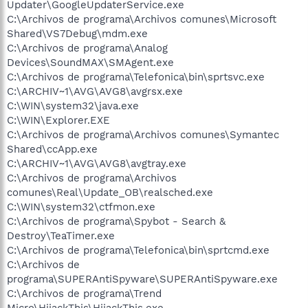
Updater\GoogleUpdaterService.exe
C:\Archivos de programa\Archivos comunes\Microsoft
Shared\VS7Debug\mdm.exe
C:\Archivos de programa\Analog
Devices\SoundMAX\SMAgent.exe
C:\Archivos de programa\Telefonica\bin\sprtsvc.exe
C:\ARCHIV~1\AVG\AVG8\avgrsx.exe
C:\WIN\system32\java.exe
C:\WIN\Explorer.EXE
C:\Archivos de programa\Archivos comunes\Symantec
Shared\ccApp.exe
C:\ARCHIV~1\AVG\AVG8\avgtray.exe
C:\Archivos de programa\Archivos
comunes\Real\Update_OB\realsched.exe
C:\WIN\system32\ctfmon.exe
C:\Archivos de programa\Spybot - Search &
Destroy\TeaTimer.exe
C:\Archivos de programa\Telefonica\bin\sprtcmd.exe
C:\Archivos de
programa\SUPERAntiSpyware\SUPERAntiSpyware.exe
C:\Archivos de programa\Trend
Micro\HijackThis\HijackThis.exe