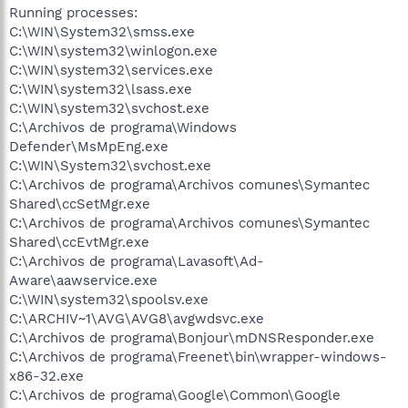
Running processes:
C:\WIN\System32\smss.exe
C:\WIN\system32\winlogon.exe
C:\WIN\system32\services.exe
C:\WIN\system32\lsass.exe
C:\WIN\system32\svchost.exe
C:\Archivos de programa\Windows
Defender\MsMpEng.exe
C:\WIN\System32\svchost.exe
C:\Archivos de programa\Archivos comunes\Symantec
Shared\ccSetMgr.exe
C:\Archivos de programa\Archivos comunes\Symantec
Shared\ccEvtMgr.exe
C:\Archivos de programa\Lavasoft\Ad-
Aware\aawservice.exe
C:\WIN\system32\spoolsv.exe
C:\ARCHIV~1\AVG\AVG8\avgwdsvc.exe
C:\Archivos de programa\Bonjour\mDNSResponder.exe
C:\Archivos de programa\Freenet\bin\wrapper-windows-
x86-32.exe
C:\Archivos de programa\Google\Common\Google