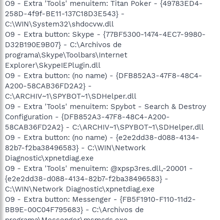
O9 - Extra 'Tools' menuitem: Titan Poker - {49783ED4-
258D-4f9f-BE11-137C18D3E543} -
C:\WIN\System32\shdocvw.dll
O9 - Extra button: Skype - {77BF5300-1474-4EC7-9980-
D32B190E9B07} - C:\Archivos de
programa\Skype\Toolbars\Internet
Explorer\SkypeIEPlugin.dll
O9 - Extra button: (no name) - {DFB852A3-47F8-48C4-
A200-58CAB36FD2A2} -
C:\ARCHIV~1\SPYBOT~1\SDHelper.dll
O9 - Extra 'Tools' menuitem: Spybot - Search & Destroy
Configuration - {DFB852A3-47F8-48C4-A200-
58CAB36FD2A2} - C:\ARCHIV~1\SPYBOT~1\SDHelper.dll
O9 - Extra button: (no name) - {e2e2dd38-d088-4134-
82b7-f2ba38496583} - C:\WIN\Network
Diagnostic\xpnetdiag.exe
O9 - Extra 'Tools' menuitem: @xpsp3res.dll,-20001 -
{e2e2dd38-d088-4134-82b7-f2ba38496583} -
C:\WIN\Network Diagnostic\xpnetdiag.exe
O9 - Extra button: Messenger - {FB5F1910-F110-11d2-
BB9E-00C04F795683} - C:\Archivos de
programa\Messenger\msmsgs.exe