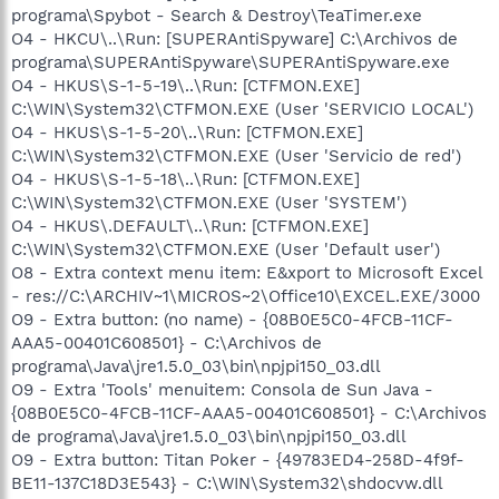
programa\Spybot - Search & Destroy\TeaTimer.exe
O4 - HKCU\..\Run: [SUPERAntiSpyware] C:\Archivos de
programa\SUPERAntiSpyware\SUPERAntiSpyware.exe
O4 - HKUS\S-1-5-19\..\Run: [CTFMON.EXE]
C:\WIN\System32\CTFMON.EXE (User 'SERVICIO LOCAL')
O4 - HKUS\S-1-5-20\..\Run: [CTFMON.EXE]
C:\WIN\System32\CTFMON.EXE (User 'Servicio de red')
O4 - HKUS\S-1-5-18\..\Run: [CTFMON.EXE]
C:\WIN\System32\CTFMON.EXE (User 'SYSTEM')
O4 - HKUS\.DEFAULT\..\Run: [CTFMON.EXE]
C:\WIN\System32\CTFMON.EXE (User 'Default user')
O8 - Extra context menu item: E&xport to Microsoft Excel
- res://C:\ARCHIV~1\MICROS~2\Office10\EXCEL.EXE/3000
O9 - Extra button: (no name) - {08B0E5C0-4FCB-11CF-
AAA5-00401C608501} - C:\Archivos de
programa\Java\jre1.5.0_03\bin\npjpi150_03.dll
O9 - Extra 'Tools' menuitem: Consola de Sun Java -
{08B0E5C0-4FCB-11CF-AAA5-00401C608501} - C:\Archivos
de programa\Java\jre1.5.0_03\bin\npjpi150_03.dll
O9 - Extra button: Titan Poker - {49783ED4-258D-4f9f-
BE11-137C18D3E543} - C:\WIN\System32\shdocvw.dll