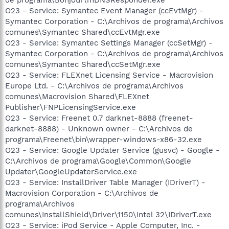
O23 - Service: Symantec Event Manager (ccEvtMgr) -
Symantec Corporation - C:\Archivos de programa\Archivos
comunes\Symantec Shared\ccEvtMgr.exe
O23 - Service: Symantec Settings Manager (ccSetMgr) -
Symantec Corporation - C:\Archivos de programa\Archivos
comunes\Symantec Shared\ccSetMgr.exe
O23 - Service: FLEXnet Licensing Service - Macrovision
Europe Ltd. - C:\Archivos de programa\Archivos
comunes\Macrovision Shared\FLEXnet
Publisher\FNPLicensingService.exe
O23 - Service: Freenet 0.7 darknet-8888 (freenet-
darknet-8888) - Unknown owner - C:\Archivos de
programa\Freenet\bin\wrapper-windows-x86-32.exe
O23 - Service: Google Updater Service (gusvc) - Google -
C:\Archivos de programa\Google\Common\Google
Updater\GoogleUpdaterService.exe
O23 - Service: InstallDriver Table Manager (IDriverT) -
Macrovision Corporation - C:\Archivos de
programa\Archivos
comunes\InstallShield\Driver\1150\Intel 32\IDriverT.exe
O23 - Service: iPod Service - Apple Computer, Inc. -