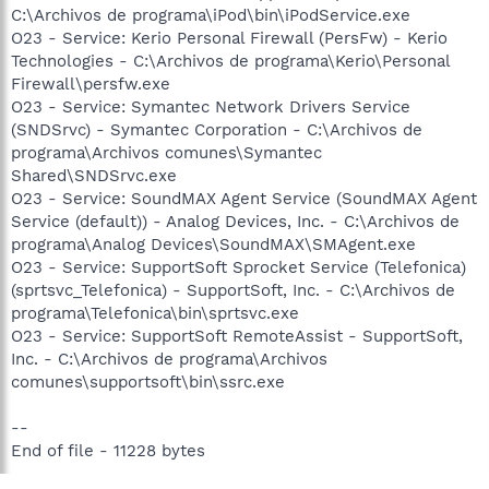
C:\Archivos de programa\iPod\bin\iPodService.exe
O23 - Service: Kerio Personal Firewall (PersFw) - Kerio
Technologies - C:\Archivos de programa\Kerio\Personal
Firewall\persfw.exe
O23 - Service: Symantec Network Drivers Service
(SNDSrvc) - Symantec Corporation - C:\Archivos de
programa\Archivos comunes\Symantec
Shared\SNDSrvc.exe
O23 - Service: SoundMAX Agent Service (SoundMAX Agent
Service (default)) - Analog Devices, Inc. - C:\Archivos de
programa\Analog Devices\SoundMAX\SMAgent.exe
O23 - Service: SupportSoft Sprocket Service (Telefonica)
(sprtsvc_Telefonica) - SupportSoft, Inc. - C:\Archivos de
programa\Telefonica\bin\sprtsvc.exe
O23 - Service: SupportSoft RemoteAssist - SupportSoft,
Inc. - C:\Archivos de programa\Archivos
comunes\supportsoft\bin\ssrc.exe
--
End of file - 11228 bytes