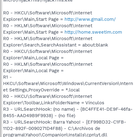
R0 - HKCU\Software\Microsoft\Internet
Explorer\Main,Start Page =
http://www.gmail.com/
R0 - HKLM\Software\Microsoft\Internet
Explorer\Main,Start Page =
http://home.sweetim.com
R0 - HKLM\Software\Microsoft\Internet
Explorer\Search,SearchAssistant = about:blank
R0 - HKCU\Software\Microsoft\Internet
Explorer\Main,Local Page =
R0 - HKLM\Software\Microsoft\Internet
Explorer\Main,Local Page =
R1 -
HKCU\Software\Microsoft\Windows\CurrentVersion\Intern
et Settings,ProxyOverride = *.local
R0 - HKCU\Software\Microsoft\Internet
Explorer\Toolbar,LinksFolderName = Vínculos
R3 - URLSearchHook: (no name) - {BC4FFE41-DE9F-46fa-
B455-AAD49B9F9938} - (no file)
R3 - URLSearchHook: Barra Yahoo! - {EF99BD32-C1FB-
11D2-892F-0090271D4F88} - C:\Archivos de
programa\Yahoo!\Companion\Installs\cpn\yt.dll