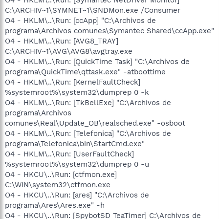
C:\ARCHIV~1\SYMNET~1\SNDMon.exe /Consumer
O4 - HKLM\..\Run: [ccApp] "C:\Archivos de
programa\Archivos comunes\Symantec Shared\ccApp.exe"
O4 - HKLM\..\Run: [AVG8_TRAY]
C:\ARCHIV~1\AVG\AVG8\avgtray.exe
O4 - HKLM\..\Run: [QuickTime Task] "C:\Archivos de
programa\QuickTime\qttask.exe" -atboottime
O4 - HKLM\..\Run: [KernelFaultCheck]
%systemroot%\system32\dumprep 0 -k
O4 - HKLM\..\Run: [TkBellExe] "C:\Archivos de
programa\Archivos
comunes\Real\Update_OB\realsched.exe" -osboot
O4 - HKLM\..\Run: [Telefonica] "C:\Archivos de
programa\Telefonica\bin\StartCmd.exe"
O4 - HKLM\..\Run: [UserFaultCheck]
%systemroot%\system32\dumprep 0 -u
O4 - HKCU\..\Run: [ctfmon.exe]
C:\WIN\system32\ctfmon.exe
O4 - HKCU\..\Run: [ares] "C:\Archivos de
programa\Ares\Ares.exe" -h
O4 - HKCU\..\Run: [SpybotSD TeaTimer] C:\Archivos de