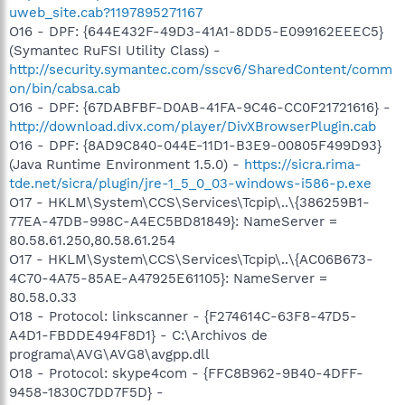
uweb_site.cab?1197895271167
O16 - DPF: {644E432F-49D3-41A1-8DD5-E099162EEEC5}
(Symantec RuFSI Utility Class) -
http://security.symantec.com/sscv6/SharedContent/comm
on/bin/cabsa.cab
O16 - DPF: {67DABFBF-D0AB-41FA-9C46-CC0F21721616} -
http://download.divx.com/player/DivXBrowserPlugin.cab
O16 - DPF: {8AD9C840-044E-11D1-B3E9-00805F499D93}
(Java Runtime Environment 1.5.0) -
https://sicra.rima-
tde.net/sicra/plugin/jre-1_5_0_03-windows-i586-p.exe
O17 - HKLM\System\CCS\Services\Tcpip\..\{386259B1-
77EA-47DB-998C-A4EC5BD81849}: NameServer =
80.58.61.250,80.58.61.254
O17 - HKLM\System\CCS\Services\Tcpip\..\{AC06B673-
4C70-4A75-85AE-A47925E61105}: NameServer =
80.58.0.33
O18 - Protocol: linkscanner - {F274614C-63F8-47D5-
A4D1-FBDDE494F8D1} - C:\Archivos de
programa\AVG\AVG8\avgpp.dll
O18 - Protocol: skype4com - {FFC8B962-9B40-4DFF-
9458-1830C7DD7F5D} -