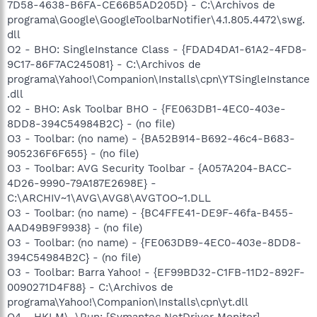
7D58-4638-B6FA-CE66B5AD205D} - C:\Archivos de
programa\Google\GoogleToolbarNotifier\4.1.805.4472\swg.
dll
O2 - BHO: SingleInstance Class - {FDAD4DA1-61A2-4FD8-
9C17-86F7AC245081} - C:\Archivos de
programa\Yahoo!\Companion\Installs\cpn\YTSingleInstance
.dll
O2 - BHO: Ask Toolbar BHO - {FE063DB1-4EC0-403e-
8DD8-394C54984B2C} - (no file)
O3 - Toolbar: (no name) - {BA52B914-B692-46c4-B683-
905236F6F655} - (no file)
O3 - Toolbar: AVG Security Toolbar - {A057A204-BACC-
4D26-9990-79A187E2698E} -
C:\ARCHIV~1\AVG\AVG8\AVGTOO~1.DLL
O3 - Toolbar: (no name) - {BC4FFE41-DE9F-46fa-B455-
AAD49B9F9938} - (no file)
O3 - Toolbar: (no name) - {FE063DB9-4EC0-403e-8DD8-
394C54984B2C} - (no file)
O3 - Toolbar: Barra Yahoo! - {EF99BD32-C1FB-11D2-892F-
0090271D4F88} - C:\Archivos de
programa\Yahoo!\Companion\Installs\cpn\yt.dll
O4 - HKLM\..\Run: [Symantec NetDriver Monitor]