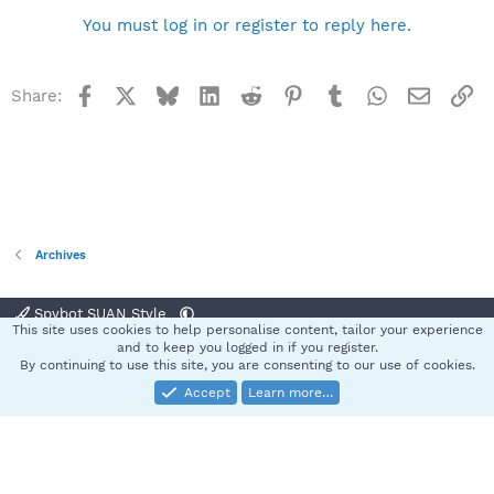
You must log in or register to reply here.
Facebook
X
Bluesky
LinkedIn
Reddit
Pinterest
Tumblr
WhatsApp
Email
Li
Share:
Archives
Spybot SUAN Style
This site uses cookies to help personalise content, tailor your experience
Contact us
Terms and rules
Privacy policy
Help
Home
R
and to keep you logged in if you register.
S
By continuing to use this site, you are consenting to our use of cookies.
S
Accept
Learn more…
®
Community platform by XenForo
© 2010-2025 XenForo Ltd.