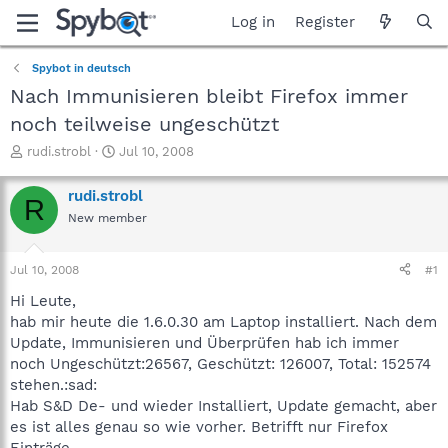
Log in
Register
Spybot in deutsch
Nach Immunisieren bleibt Firefox immer
noch teilweise ungeschützt
T
S
rudi.strobl
Jul 10, 2008
h
t
r
a
rudi.strobl
R
e
r
New member
a
t
d
d
s
a
Jul 10, 2008
#1
t
t
a
e
Hi Leute,
r
hab mir heute die 1.6.0.30 am Laptop installiert. Nach dem
t
Update, Immunisieren und Überprüfen hab ich immer
e
noch Ungeschützt:26567, Geschützt: 126007, Total: 152574
r
stehen.:sad:
Hab S&D De- und wieder Installiert, Update gemacht, aber
es ist alles genau so wie vorher. Betrifft nur Firefox
Einträge.