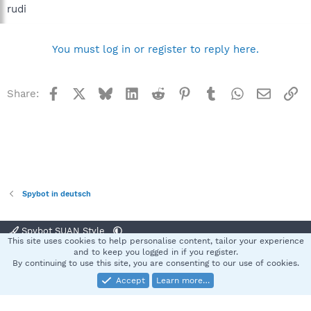
rudi
You must log in or register to reply here.
Facebook
X
Bluesky
LinkedIn
Reddit
Pinterest
Tumblr
WhatsApp
Email
Li
Share:
Spybot in deutsch
Spybot SUAN Style
This site uses cookies to help personalise content, tailor your experience
Contact us
Terms and rules
Privacy policy
Help
Home
R
and to keep you logged in if you register.
S
By continuing to use this site, you are consenting to our use of cookies.
S
Accept
Learn more…
®
Community platform by XenForo
© 2010-2025 XenForo Ltd.