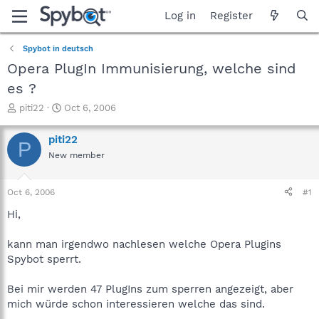
Log in
Register
Spybot in deutsch
Opera PlugIn Immunisierung, welche sind
es ?
T
S
piti22
Oct 6, 2006
h
t
r
a
piti22
P
e
r
New member
a
t
d
d
s
a
Oct 6, 2006
#1
t
t
a
e
Hi,
r
t
kann man irgendwo nachlesen welche Opera Plugins
e
Spybot sperrt.
r
Bei mir werden 47 PlugIns zum sperren angezeigt, aber
mich würde schon interessieren welche das sind.