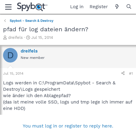
Log in
Register
Spybot - Search & Destroy
pfad für log dateien ändern?
T
S
dreifels
Jul 15, 2014
h
t
r
a
dreifels
D
e
r
New member
a
t
d
d
s
a
Jul 15, 2014
#1
t
t
a
e
Logs werden in C:\ProgramData\Spybot - Search &
r
Destroy\Logs gespeichert
t
wie änder ich den Ablagepfad?
e
(das ist meine volle SSD, logs und tmp lege ich immer auf
r
eine HDD)
You must log in or register to reply here.