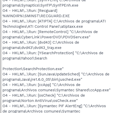
programa\Synaptics\SynTP\SynTPEnh.exe
O4 - HKLM\..\Run: [Recguard]
%WINDIR%\SMINST\RECGUARD.EXE
O4 - HKLM\..\Run: [ATIPTA] C:\Archivos de programa\ATI
Technologies\ATI Control Panel\atiptaxx.exe
O4 - HKLM\..\Run: [RemoteControl] "C:\Archivos de
programa\CyberLink\PowerDVD\PDVDServ.exe"
O4 - HKLM\..\Run: [dvd43] C:\Archivos de
programa\dvd43\dvd43_tray.exe
O4 - HKLM\..\Run: [YSearchProtection] "C:\Archivos de
programa\Yahoo!\Search
Protection\SearchProtection.exe"
O4 - HKLM\..\Run: [SunJavaUpdateSched] "C:\Archivos de
programa\Java\jre1.6.0_05\bin\jusched.exe"
O4 - HKLM\..\Run: [ccApp] "C:\Archivos de
programa\Archivos comunes\Symantec Shared\ccApp.exe"
O4 - HKLM\..\Run: [osCheck] "C:\Archivos de
programa\Norton AntiVirus\osCheck.exe"
O4 - HKLM\..\Run: [Symantec PIF AlertEng] "C:\Archivos
de programa\Archivos comunes\Symantec