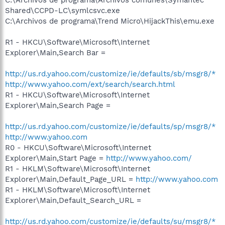
Shared\CCPD-LC\symlcsvc.exe
C:\Archivos de programa\Trend Micro\HijackThis\emu.exe
R1 - HKCU\Software\Microsoft\Internet
Explorer\Main,Search Bar =
http://us.rd.yahoo.com/customize/ie/defaults/sb/msgr8/*
http://www.yahoo.com/ext/search/search.html
R1 - HKCU\Software\Microsoft\Internet
Explorer\Main,Search Page =
http://us.rd.yahoo.com/customize/ie/defaults/sp/msgr8/*
http://www.yahoo.com
R0 - HKCU\Software\Microsoft\Internet
Explorer\Main,Start Page =
http://www.yahoo.com/
R1 - HKLM\Software\Microsoft\Internet
Explorer\Main,Default_Page_URL =
http://www.yahoo.com
R1 - HKLM\Software\Microsoft\Internet
Explorer\Main,Default_Search_URL =
http://us.rd.yahoo.com/customize/ie/defaults/su/msgr8/*