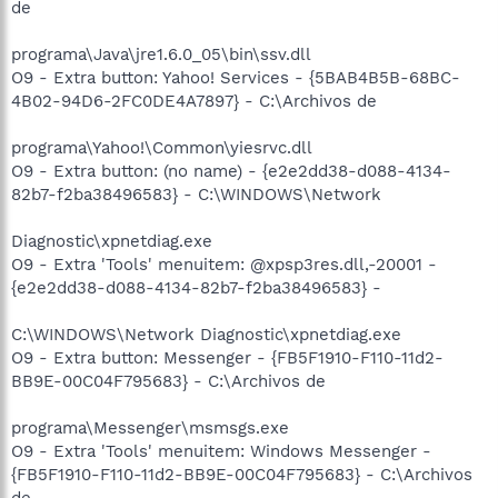
de
programa\Java\jre1.6.0_05\bin\ssv.dll
O9 - Extra button: Yahoo! Services - {5BAB4B5B-68BC-
4B02-94D6-2FC0DE4A7897} - C:\Archivos de
programa\Yahoo!\Common\yiesrvc.dll
O9 - Extra button: (no name) - {e2e2dd38-d088-4134-
82b7-f2ba38496583} - C:\WINDOWS\Network
Diagnostic\xpnetdiag.exe
O9 - Extra 'Tools' menuitem: @xpsp3res.dll,-20001 -
{e2e2dd38-d088-4134-82b7-f2ba38496583} -
C:\WINDOWS\Network Diagnostic\xpnetdiag.exe
O9 - Extra button: Messenger - {FB5F1910-F110-11d2-
BB9E-00C04F795683} - C:\Archivos de
programa\Messenger\msmsgs.exe
O9 - Extra 'Tools' menuitem: Windows Messenger -
{FB5F1910-F110-11d2-BB9E-00C04F795683} - C:\Archivos
de