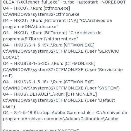
CLEA~1\XCleaner_full.exe" -turbo -autostart -NOREBOOT
O4 - HKCU\..\Run: [ctfmon.exe]
C:\WINDOWS\system32\ctfmon.exe
O4 - HKCU\..\Run: [BitTorrent DNA] "C:\Archivos de
programa\DNA\btdna.exe"
O4 - HKCU\..\Run: [BitTorrent] "C:\Archivos de
programa\BitTorrent\bittorrent.exe"
O4 - HKUS\S-1-5-19\..\Run: [CTFMON.EXE]
C:\WINDOWS\system32\CTFMON.EXE (User 'SERVICIO
LOCAL')
O4 - HKUS\S-1-5-20\..\Run: [CTFMON.EXE]
C:\WINDOWS\system32\CTFMON.EXE (User 'Servicio de
red')
O4 - HKUS\S-1-5-18\..\Run: [CTFMON.EXE]
C:\WINDOWS\system32\CTFMON.EXE (User 'SYSTEM')
O4 - HKUS\.DEFAULT\..\Run: [CTFMON.EXE]
C:\WINDOWS\system32\CTFMON.EXE (User 'Default
user')
O4 - S-1-5-18 Startup: Adobe Gamma.lnk = C:\Archivos de
programa\Archivos comunes\Adobe\Calibration\Adobe
Gamma Loader.exe (User 'SYSTEM')