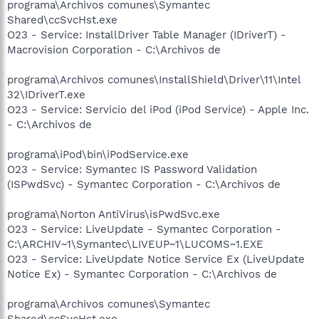
programa\Archivos comunes\Symantec
Shared\ccSvcHst.exe
O23 - Service: InstallDriver Table Manager (IDriverT) -
Macrovision Corporation - C:\Archivos de
programa\Archivos comunes\InstallShield\Driver\11\Intel
32\IDriverT.exe
O23 - Service: Servicio del iPod (iPod Service) - Apple Inc.
- C:\Archivos de
programa\iPod\bin\iPodService.exe
O23 - Service: Symantec IS Password Validation
(ISPwdSvc) - Symantec Corporation - C:\Archivos de
programa\Norton AntiVirus\isPwdSvc.exe
O23 - Service: LiveUpdate - Symantec Corporation -
C:\ARCHIV~1\Symantec\LIVEUP~1\LUCOMS~1.EXE
O23 - Service: LiveUpdate Notice Service Ex (LiveUpdate
Notice Ex) - Symantec Corporation - C:\Archivos de
programa\Archivos comunes\Symantec
Shared\ccSvcHst.exe