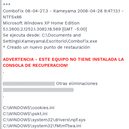
***
ComboFix 08-04-27.3 - Kameyama 2008-04-28 9:47:13.1 -
NTFSx86
Microsoft Windows XP Home Edition
5.1.2600.2.1252.1.3082.18.569 [GMT -5:00]
Se ejecuta desde: C:\Documents and
Settings\Kameyama\Escritorio\ComboFix.exe
* Creado un nuevo punto de restauración
ADVERTENCIA - ESTE EQUIPO NO TIENE INSTALADA LA
CONSOLA DE RECUPERACION!
.
(((((((((((((((((((((((((((((((((((( Otras eliminaciones
)))))))))))))))))))))))))))))))))))))))))))))))))
.
C:\WINDOWS\cookies.ini
C:\WINDOWS\pskt.ini
C:\WINDOWS\system32\drivers\npf.sys
C:\WINDOWS\system32\fMlmTtwa.ini