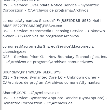
O23 - Service: LiveUpdate Notice Service - Symantec
Corporation - C:\Archivos de programa\Archivos
comunes\Symantec Shared\PIF\{B8E1DD85-8582-4c61-
B58F-2F227FCA9A08}\PIFSvc.exe
O23 - Service: Macromedia Licensing Service - Unknown
owner - C:\Archivos de programa\Archivos
comunes\Macromedia Shared\Service\Macromedia
Licensing.exe
O23 - Service: PrismXL - New Boundary Technologies, Inc.
- C:\Archivos de programa\Archivos comunes\New
Boundary\PrismXL\PRISMXL.SYS
O23 - Service: Symantec Core LC - Unknown owner -
C:\Archivos de programa\Archivos comunes\Symantec
Shared\CCPD-LC\symlcsvc.exe
O23 - Service: Symantec AppCore Service (SymAppCore) -
Symantec Corporation - C:\Archivos de