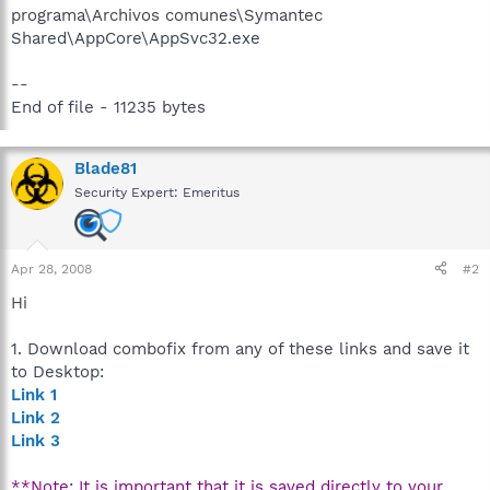
programa\Archivos comunes\Symantec
Shared\AppCore\AppSvc32.exe
--
End of file - 11235 bytes
Blade81
Security Expert: Emeritus
Apr 28, 2008
#2
Hi
1. Download combofix from any of these links and save it
to Desktop:
Link 1
Link 2
Link 3
**Note: It is important that it is saved directly to your