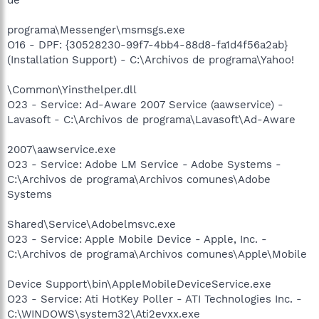
programa\Messenger\msmsgs.exe
O16 - DPF: {30528230-99f7-4bb4-88d8-fa1d4f56a2ab}
(Installation Support) - C:\Archivos de programa\Yahoo!
\Common\Yinsthelper.dll
O23 - Service: Ad-Aware 2007 Service (aawservice) -
Lavasoft - C:\Archivos de programa\Lavasoft\Ad-Aware
2007\aawservice.exe
O23 - Service: Adobe LM Service - Adobe Systems -
C:\Archivos de programa\Archivos comunes\Adobe
Systems
Shared\Service\Adobelmsvc.exe
O23 - Service: Apple Mobile Device - Apple, Inc. -
C:\Archivos de programa\Archivos comunes\Apple\Mobile
Device Support\bin\AppleMobileDeviceService.exe
O23 - Service: Ati HotKey Poller - ATI Technologies Inc. -
C:\WINDOWS\system32\Ati2evxx.exe