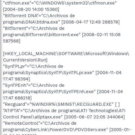
"ctfmon.exe"="C:\WINDOWS\system32\ctfmon.exe"
[2004-08-20 14:00 15360]
"BitTorrent DNA"="C:\Archivos de
programa\DNA\btdna.exe" [2008-04-17 12:49 288576]
"BitTorrent"="C:\Archivos de
programa\BitTorrent\bittorrent.exe" [2008-02-11 15:08
587568]
[HKEY_LOCAL_MACHINE\SOFTWARE\Microsoft\Windows\
CurrentVersion\Run]
"SynTPLpr"="C:\Archivos de
programa\Synaptics\SynTP\SynTPLpr.exe" [2004-11-04
17:47 98394]
"SynTPEnh"="C:\Archivos de
programa\Synaptics\SynTP\SynTPEnh.exe" [2004-11-04
17:47 688218]
"Recguard"="%WINDIR%\SMINST\RECGUARD.EXE" [ ]
"ATIPTA"="C:\Archivos de programa\ATI Technologies\ATI
Control Panel\atiptaxx.exe" [2005-06-07 22:05 344064]
"RemoteControl"="C:\Archivos de
programa\CyberLink\PowerDVD\PDVDServ.exe" [2005-01-