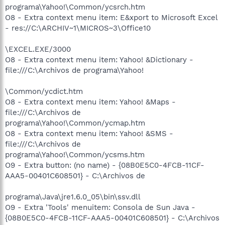
programa\Yahoo!\Common/ycsrch.htm
O8 - Extra context menu item: E&xport to Microsoft Excel
- res://C:\ARCHIV~1\MICROS~3\Office10
\EXCEL.EXE/3000
O8 - Extra context menu item: Yahoo! &Dictionary -
file:///C:\Archivos de programa\Yahoo!
\Common/ycdict.htm
O8 - Extra context menu item: Yahoo! &Maps -
file:///C:\Archivos de
programa\Yahoo!\Common/ycmap.htm
O8 - Extra context menu item: Yahoo! &SMS -
file:///C:\Archivos de
programa\Yahoo!\Common/ycsms.htm
O9 - Extra button: (no name) - {08B0E5C0-4FCB-11CF-
AAA5-00401C608501} - C:\Archivos de
programa\Java\jre1.6.0_05\bin\ssv.dll
O9 - Extra 'Tools' menuitem: Consola de Sun Java -
{08B0E5C0-4FCB-11CF-AAA5-00401C608501} - C:\Archivos