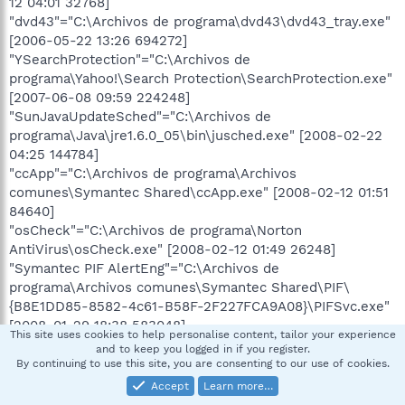
12 04:01 32768]
"dvd43"="C:\Archivos de programa\dvd43\dvd43_tray.exe"
[2006-05-22 13:26 694272]
"YSearchProtection"="C:\Archivos de
programa\Yahoo!\Search Protection\SearchProtection.exe"
[2007-06-08 09:59 224248]
"SunJavaUpdateSched"="C:\Archivos de
programa\Java\jre1.6.0_05\bin\jusched.exe" [2008-02-22
04:25 144784]
"ccApp"="C:\Archivos de programa\Archivos
comunes\Symantec Shared\ccApp.exe" [2008-02-12 01:51
84640]
"osCheck"="C:\Archivos de programa\Norton
AntiVirus\osCheck.exe" [2008-02-12 01:49 26248]
"Symantec PIF AlertEng"="C:\Archivos de
programa\Archivos comunes\Symantec Shared\PIF\
{B8E1DD85-8582-4c61-B58F-2F227FCA9A08}\PIFSvc.exe"
[2008-01-29 18:38 583048]
This site uses cookies to help personalise content, tailor your experience
"QuickTime Task"="C:\Archivos de
and to keep you logged in if you register.
programa\QuickTime\qttask.exe" [2008-03-29 00:37
By continuing to use this site, you are consenting to our use of cookies.
413696]
Accept
Learn more…
"iTunesHelper"="C:\Archivos de