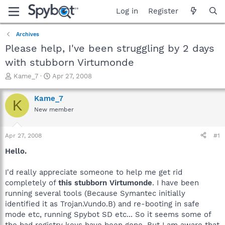
Log in
Register
Archives
Please help, I've been struggling by 2 days
with stubborn Virtumonde
T
S
Kame_7
Apr 27, 2008
h
t
r
a
Kame_7
K
e
r
New member
a
t
d
d
s
a
Apr 27, 2008
#1
t
t
a
e
Hello.
r
t
I'd really appreciate someone to help me get rid
e
completely of
this stubborn Virtumonde
. I have been
r
running several tools (Because Symantec initially
identified it as Trojan.Vundo.B) and re-booting in safe
mode etc, running Spybot SD etc... So it seems some of
the bad registry keys have been gone. But I am aware that