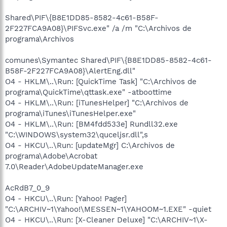
Shared\PIF\{B8E1DD85-8582-4c61-B58F-
2F227FCA9A08}\PIFSvc.exe" /a /m "C:\Archivos de
programa\Archivos
comunes\Symantec Shared\PIF\{B8E1DD85-8582-4c61-
B58F-2F227FCA9A08}\AlertEng.dll"
O4 - HKLM\..\Run: [QuickTime Task] "C:\Archivos de
programa\QuickTime\qttask.exe" -atboottime
O4 - HKLM\..\Run: [iTunesHelper] "C:\Archivos de
programa\iTunes\iTunesHelper.exe"
O4 - HKLM\..\Run: [BM4fdd533e] Rundll32.exe
"C:\WINDOWS\system32\quceljsr.dll",s
O4 - HKCU\..\Run: [updateMgr] C:\Archivos de
programa\Adobe\Acrobat
7.0\Reader\AdobeUpdateManager.exe
AcRdB7_0_9
O4 - HKCU\..\Run: [Yahoo! Pager]
"C:\ARCHIV~1\Yahoo!\MESSEN~1\YAHOOM~1.EXE" -quiet
O4 - HKCU\..\Run: [X-Cleaner Deluxe] "C:\ARCHIV~1\X-