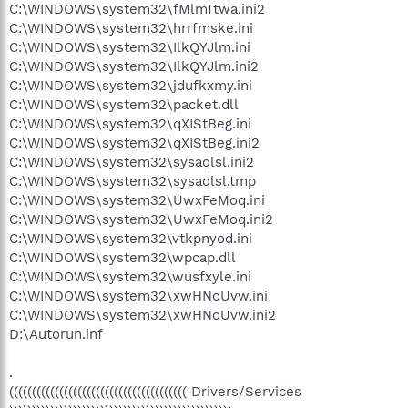
C:\WINDOWS\system32\fMlmTtwa.ini2
C:\WINDOWS\system32\hrrfmske.ini
C:\WINDOWS\system32\IlkQYJlm.ini
C:\WINDOWS\system32\IlkQYJlm.ini2
C:\WINDOWS\system32\jdufkxmy.ini
C:\WINDOWS\system32\packet.dll
C:\WINDOWS\system32\qXIStBeg.ini
C:\WINDOWS\system32\qXIStBeg.ini2
C:\WINDOWS\system32\sysaqlsl.ini2
C:\WINDOWS\system32\sysaqlsl.tmp
C:\WINDOWS\system32\UwxFeMoq.ini
C:\WINDOWS\system32\UwxFeMoq.ini2
C:\WINDOWS\system32\vtkpnyod.ini
C:\WINDOWS\system32\wpcap.dll
C:\WINDOWS\system32\wusfxyle.ini
C:\WINDOWS\system32\xwHNoUvw.ini
C:\WINDOWS\system32\xwHNoUvw.ini2
D:\Autorun.inf
.
((((((((((((((((((((((((((((((((((((((( Drivers/Services