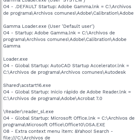
O4 - .DEFAULT Startup: Adobe Gamma.lnk = C:\Archivos
de programa\Archivos comunes\Adobe\Calibration\Adobe
Gamma Loader.exe (User 'Default user')
O4 - Startup: Adobe Gamma.lnk = C:\Archivos de
programa\Archivos comunes\Adobe\Calibration\Adobe
Gamma
Loader.exe
O4 - Global Startup: AutoCAD Startup Accelerator.lnk =
C:\Archivos de programa\Archivos comunes\Autodesk
Shared\acstart16.exe
O4 - Global Startup: Inicio rápido de Adobe Reader.lnk =
C:\Archivos de programa\Adobe\Acrobat 7.0
\Reader\reader_sl.exe
O4 - Global Startup: Microsoft Office.lnk = C:\Archivos de
programa\Microsoft Office\Office10\OSA.EXE
O8 - Extra context menu item: &Yahoo! Search -
file:///C:\Archivos de