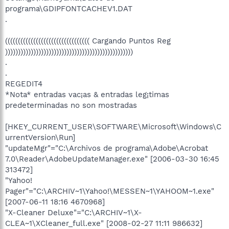
programa\GDIPFONTCACHEV1.DAT
.
((((((((((((((((((((((((((((((((( Cargando Puntos Reg
))))))))))))))))))))))))))))))))))))))))))))))))))
.
.
REGEDIT4
*Nota* entradas vac¡as & entradas leg¡timas
predeterminadas no son mostradas
[HKEY_CURRENT_USER\SOFTWARE\Microsoft\Windows\C
urrentVersion\Run]
"updateMgr"="C:\Archivos de programa\Adobe\Acrobat
7.0\Reader\AdobeUpdateManager.exe" [2006-03-30 16:45
313472]
"Yahoo!
Pager"="C:\ARCHIV~1\Yahoo!\MESSEN~1\YAHOOM~1.exe"
[2007-06-11 18:16 4670968]
"X-Cleaner Deluxe"="C:\ARCHIV~1\X-
CLEA~1\XCleaner_full.exe" [2008-02-27 11:11 986632]