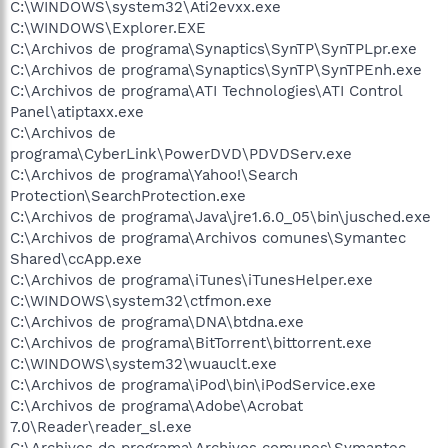
C:\WINDOWS\system32\Ati2evxx.exe
C:\WINDOWS\Explorer.EXE
C:\Archivos de programa\Synaptics\SynTP\SynTPLpr.exe
C:\Archivos de programa\Synaptics\SynTP\SynTPEnh.exe
C:\Archivos de programa\ATI Technologies\ATI Control
Panel\atiptaxx.exe
C:\Archivos de
programa\CyberLink\PowerDVD\PDVDServ.exe
C:\Archivos de programa\Yahoo!\Search
Protection\SearchProtection.exe
C:\Archivos de programa\Java\jre1.6.0_05\bin\jusched.exe
C:\Archivos de programa\Archivos comunes\Symantec
Shared\ccApp.exe
C:\Archivos de programa\iTunes\iTunesHelper.exe
C:\WINDOWS\system32\ctfmon.exe
C:\Archivos de programa\DNA\btdna.exe
C:\Archivos de programa\BitTorrent\bittorrent.exe
C:\WINDOWS\system32\wuauclt.exe
C:\Archivos de programa\iPod\bin\iPodService.exe
C:\Archivos de programa\Adobe\Acrobat
7.0\Reader\reader_sl.exe
C:\Archivos de programa\Archivos comunes\Symantec