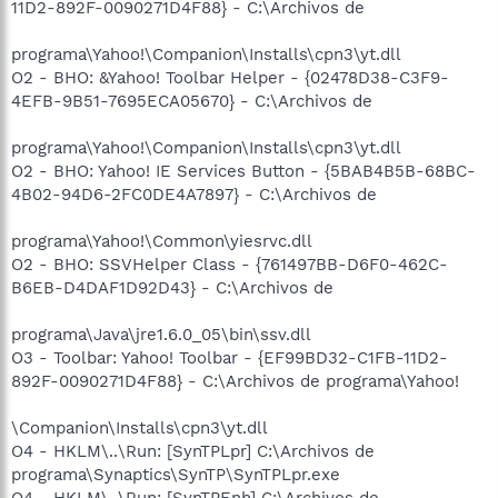
11D2-892F-0090271D4F88} - C:\Archivos de
programa\Yahoo!\Companion\Installs\cpn3\yt.dll
O2 - BHO: &Yahoo! Toolbar Helper - {02478D38-C3F9-
4EFB-9B51-7695ECA05670} - C:\Archivos de
programa\Yahoo!\Companion\Installs\cpn3\yt.dll
O2 - BHO: Yahoo! IE Services Button - {5BAB4B5B-68BC-
4B02-94D6-2FC0DE4A7897} - C:\Archivos de
programa\Yahoo!\Common\yiesrvc.dll
O2 - BHO: SSVHelper Class - {761497BB-D6F0-462C-
B6EB-D4DAF1D92D43} - C:\Archivos de
programa\Java\jre1.6.0_05\bin\ssv.dll
O3 - Toolbar: Yahoo! Toolbar - {EF99BD32-C1FB-11D2-
892F-0090271D4F88} - C:\Archivos de programa\Yahoo!
\Companion\Installs\cpn3\yt.dll
O4 - HKLM\..\Run: [SynTPLpr] C:\Archivos de
programa\Synaptics\SynTP\SynTPLpr.exe
O4 - HKLM\..\Run: [SynTPEnh] C:\Archivos de