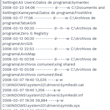
Settings\All Users\Datos de programa\Symantec
2008-03-23 04:06 --------- d-----w C:\Documents and
Settings\Kameyama\Datos de programa\FrostWire
2008-03-17 17:06 --------- d-----w C:\Archivos de
programa\TatukGIS
2008-03-13 00:30 --------- d--h--w C:\Archivos de
programa\Zero G Registry
2008-03-13 00:30 --------- d-----w C:\Archivos de
programa\ArcGIS
2008-03-12 22:53 --------- d-----w C:\Archivos de
programa\AvisMap
2008-03-10 03:58 --------- d-----w C:\Archivos de
programa\Archivos comunes\xing shared
2008-03-10 03:58 --------- d-----w C:\Archivos de
programa\Archivos comunes\Real
2008-03-07 19:40 13,035 ----a-w
C:\WINDOWS\system32\drivers\SymRedir.cat
2008-03-07 19:40 1,358 ----a-w
C:\WINDOWS\system32\drivers\SymRedir.inf
2008-03-07 19:39 39,984 ----a-w
C:\WINDOWS\system32\drivers\symids.sys