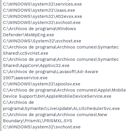
C:\WINDOWS\system32\services.exe
C:\WINDOWS\system32\lsass.exe
C:\WINDOWS\system32\Ati2evxx.exe
C:\WINDOWS\system32\svchost.exe
C:\Archivos de programa\Windows
Defender\MsMpEng.exe
C:\WINDOWS\System32\svchost.exe
C:\Archivos de programa\Archivos comunes\Symantec
Shared\ccSvcHst.exe
C:\Archivos de programa\Archivos comunes\Symantec
Shared\AppCore\AppSvc32.exe
C:\Archivos de programa\Lavasoft\Ad-Aware
2007\aawservice.exe
C:\WINDOWS\system32\spoolsv.exe
C:\Archivos de programa\Archivos comunes\Apple\Mobile
Device Support\bin\AppleMobileDeviceService.exe
C:\Archivos de
programa\Symantec\LiveUpdate\ALUSchedulerSvc.exe
C:\Archivos de programa\Archivos comunes\New
Boundary\PrismXL\PRISMXL.SYS
C:\WINDOWS\system32\svchost.exe