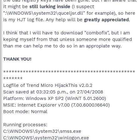
it might be
still lurking inside
(I suspect
":\WINDOWS\system32\quceljsr.dll" for example), so here
is my HJT log file. Any help will be
greatly appreciated
.
I think that I will have to download "combofix", but I am
keping myself from that unless someone more qualified
than me can help me to do so in an appropiate way.
THANK YOU!
***********************************************
*******
Logfile of Trend Micro HijackThis v2.0.2
Scan saved at 03:32:05 p.m., on 27/04/2008
Platform: Windows XP SP2 (WinNT 5.01.2600)
MSIE: Internet Explorer v7.00 (7.00.6000.16640)
Boot mode: Normal
Running processes:
C:\WINDOWS\System32\smss.exe
C:\WINDOWS\system32\winlogon.exe