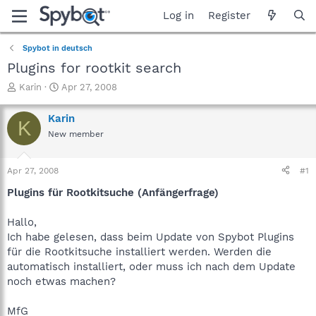
Log in
Register
Spybot in deutsch
Plugins for rootkit search
T
S
Karin
Apr 27, 2008
h
t
r
a
Karin
K
e
r
New member
a
t
d
d
s
a
Apr 27, 2008
#1
t
t
a
e
Plugins für Rootkitsuche (Anfängerfrage)
r
t
Hallo,
e
Ich habe gelesen, dass beim Update von Spybot Plugins
r
für die Rootkitsuche installiert werden. Werden die
automatisch installiert, oder muss ich nach dem Update
noch etwas machen?
MfG