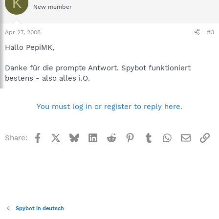
K
New member
Apr 27, 2008
#3
Hallo PepiMK,
Danke für die prompte Antwort. Spybot funktioniert
bestens - also alles i.O.
You must log in or register to reply here.
Facebook
X
Bluesky
LinkedIn
Reddit
Pinterest
Tumblr
WhatsApp
Email
Li
Share:
Spybot in deutsch