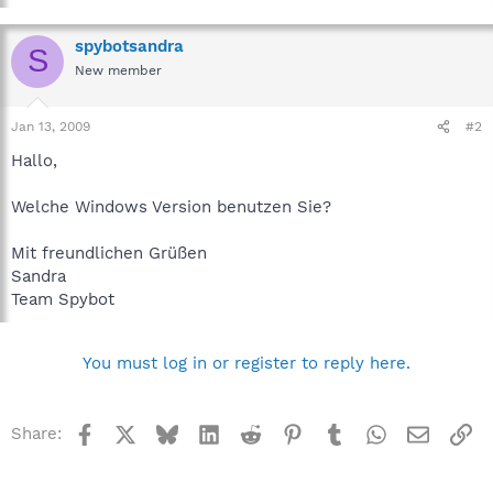
spybotsandra
S
New member
Jan 13, 2009
#2
Hallo,
Welche Windows Version benutzen Sie?
Mit freundlichen Grüßen
Sandra
Team Spybot
You must log in or register to reply here.
Facebook
X
Bluesky
LinkedIn
Reddit
Pinterest
Tumblr
WhatsApp
Email
Li
Share: