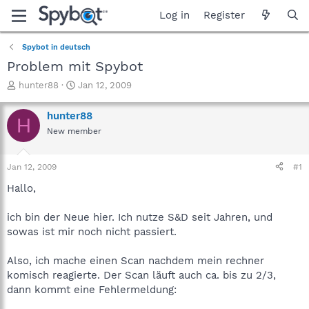
Log in
Register
Spybot in deutsch
Problem mit Spybot
T
S
hunter88
Jan 12, 2009
h
t
r
a
hunter88
H
e
r
New member
a
t
d
d
s
a
Jan 12, 2009
#1
t
t
a
e
Hallo,
r
t
ich bin der Neue hier. Ich nutze S&D seit Jahren, und
e
sowas ist mir noch nicht passiert.
r
Also, ich mache einen Scan nachdem mein rechner
komisch reagierte. Der Scan läuft auch ca. bis zu 2/3,
dann kommt eine Fehlermeldung: