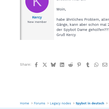
K
Moin,
Kercy
habe ähnliches Problem, aller
New member
Gänge, kann aber schon mal 2
der Spybot Dame geholfen??
Gruß Kercy
Facebook
X
Bluesky
LinkedIn
Reddit
Pinterest
Tumblr
What
Share:
Home
Forums
Legacy nodes
Spybot in deutsch