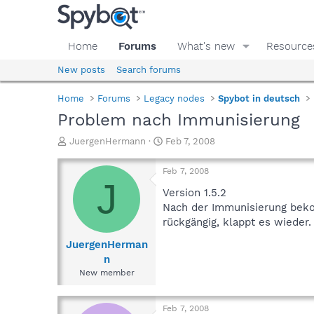
Home
Forums
What's new
Resource
New posts
Search forums
Home
Forums
Legacy nodes
Spybot in deutsch
Problem nach Immunisierung
T
S
JuergenHermann
Feb 7, 2008
h
t
r
a
Feb 7, 2008
e
r
J
a
t
Version 1.5.2
d
d
Nach der Immunisierung bekom
s
a
rückgängig, klappt es wieder
t
t
a
e
JuergenHerman
r
n
t
New member
e
r
Feb 7, 2008