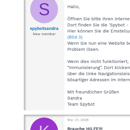
S
Hallo,
Öffnen Sie bitte Ihren Inter
Dort finden Sie die 'Spybot -
spybotsandra
Hier können Sie die Einstell
New member
(Bild 3)
Wenn Sie nun eine Website bes
Problem lösen.
Wenn dies nicht funktioniert
"Immunisierung". Dort klicken
über die linke Navigationslei
bösartiger Adressen im Intern
Mit freundlichen Grüßen
Sandra
Team Spybot
Mar 21, 2008
Brauche HILFE!!!