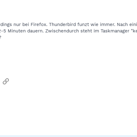
dings nur bei Firefox. Thunderbird funzt wie immer. Nach ein
-5 Minuten dauern. Zwischendurch steht im Taskmanager "kei
?
sApp
Email
Link